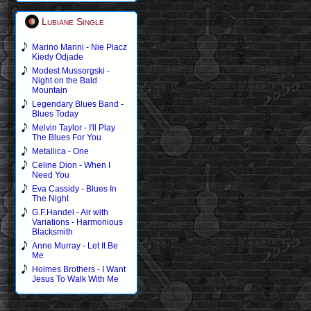
Lubiane Single
Marino Marini - Nie Placz
Kiedy Odjade
Modest Mussorgski -
Night on the Bald
Mountain
Legendary Blues Band -
Blues Today
Melvin Taylor - I'll Play
The Blues For You
Metallica - One
Celine Dion - When I
Need You
Eva Cassidy - Blues In
The Night
G.F.Handel - Air with
Variations - Harmonious
Blacksmith
Anne Murray - Let It Be
Me
Holmes Brothers - I Want
Jesus To Walk With Me