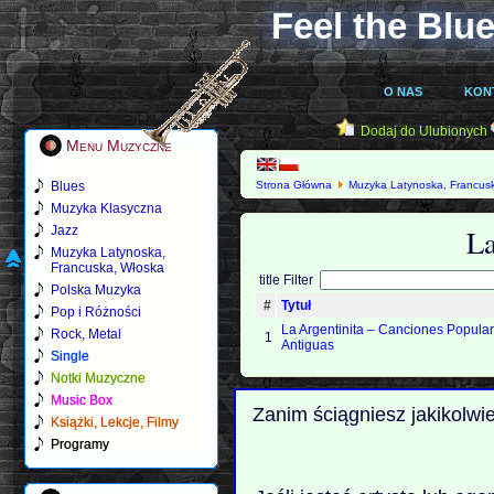
Feel the Blue
O NAS
KON
Dodaj do Ulubionych
Menu Muzyczne
Blues
Strona Główna
Muzyka Latynoska, Francus
Muzyka Klasyczna
La
Jazz
Muzyka Latynoska,
Francuska, Włoska
title Filter
Polska Muzyka
#
Tytuł
Pop i Różności
La Argentinita – Canciones Popula
Rock, Metal
1
Antiguas
Single
Notki Muzyczne
Music Box
Zanim ściągniesz jakikolwi
Książki, Lekcje, Filmy
Programy