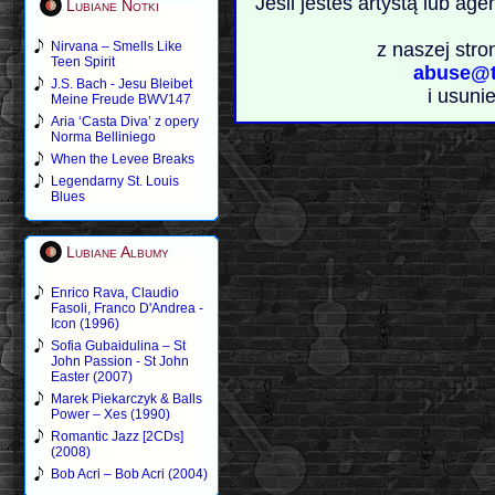
Jeśli jesteś artystą lub ag
Lubiane Notki
Nirvana – Smells Like
z naszej stro
Teen Spirit
abuse@t
J.S. Bach - Jesu Bleibet
i usuni
Meine Freude BWV147
Aria ‘Casta Diva’ z opery
Norma Belliniego
When the Levee Breaks
Legendarny St. Louis
Blues
Lubiane Albumy
Enrico Rava, Claudio
Fasoli, Franco D'Andrea -
Icon (1996)
Sofia Gubaidulina – St
John Passion - St John
Easter (2007)
Marek Piekarczyk & Balls
Power – Xes (1990)
Romantic Jazz [2CDs]
(2008)
Bob Acri – Bob Acri (2004)