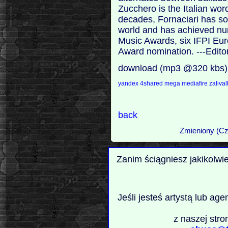
Zucchero is the Italian word
decades, Fornaciari has so
world and has achieved nu
Music Awards, six IFPI E
Award nomination. ---Edito
download (mp3 @320 kbs)
yandex
4shared
mega
mediafire
zaliva
back
Zmieniony (Cz
Zanim ściągniesz jakikolwi
Jeśli jesteś artystą lub ag
z naszej stro