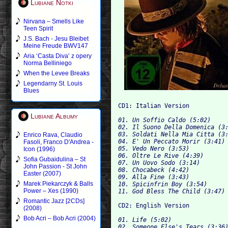
Lubiane Notki
Nirvana – Smells Like
Teen Spirit
J.S. Bach - Jesu Bleibet
Meine Freude BWV147
Aria ‘Casta Diva’ z opery
Norma Belliniego
When the Levee Breaks
Legendarny St. Louis
Blues
Lubiane Albumy
01. Un Soffio Caldo (5:02)

02. Il Suono Della Domenica (3:
03. Soldati Nella Mia Citta (3:
Enrico Rava, Claudio
04. E' Un Peccato Morir (3:41)

Fasoli, Franco D'Andrea -
05. Vedo Nero (3:53)

Icon (1996)
06. Oltre Le Rive (4:39)

Sofia Gubaidulina – St
07. Un U
John Passion - St John
08. Chocabeck (4:42)

Easter (2007)
09. Alla Fine (3:43)

Marek Piekarczyk & Balls
10. Spicinfrin Boy (3:54)

Power – Xes (1990)
Romantic Jazz [2CDs]
(2008)
Bob Acri – Bob Acri (2004)
01. Life (5:02)

02. Someone Else's Tears (3:36)