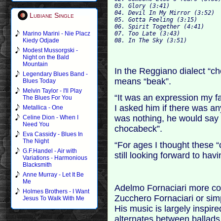
03. Glory (3:41)

04. Devil In My Mirror (3:52)

Lubiane Single
05. Got
06. Spirit Together (4:41)

07. Too Late (3:43)

Marino Marini - Nie Placz
Kiedy Odjade
Modest Mussorgski -
Night on the Bald
Mountain
In the Reggiano dialect “c
Legendary Blues Band -
means “beak”.
Blues Today
Melvin Taylor - I'll Play
“It was an expression my f
The Blues For You
I asked him if there was any
Metallica - One
was nothing, he would say 
Celine Dion - When I
Need You
chocabeck”.
Eva Cassidy - Blues In
The Night
“For ages I thought these “
G.F.Handel - Air with
still looking forward to hav
Variations - Harmonious
Blacksmith
Anne Murray - Let It Be
Me
Adelmo Fornaciari more c
Holmes Brothers - I Want
Zucchero Fornaciari or simp
Jesus To Walk With Me
His music is largely inspir
alternates between ballads