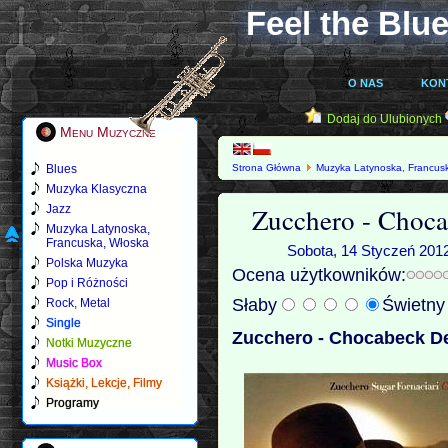
Feel the Blue
O NAS
KON
Dodaj do Ulubionych
Menu Muzyczne
Blues
Strona Główna
Muzyka Latynoska, Francus
(2011)
Muzyka Klasyczna
Zucchero - Choca
Jazz
Muzyka Latynoska,
Francuska, Włoska
Sobota, 14 Styczeń 2012
Polska Muzyka
Ocena użytkowników:
Pop i Różności
Słaby
Świetn
Rock, Metal
Single
Zucchero - Chocabeck De
Notki Muzyczne
Music Box
Książki, Lekcje, Filmy
Programy