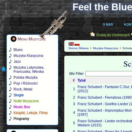
Feel the Blue
O NAS
KON
Dodaj do Ulubionych
Menu Muzyczne
Strona Główna
Muzyka Klasyczna
Schube
Blues
Muzyka Klasyczna
Sc
Jazz
Muzyka Latynoska,
Francuska, Włoska
title Filter
Polska Muzyka
#
Tytuł
Pop i Różności
Franz Schubert - Fantasie C-Dur;
1
Rock, Metal
(2012)
Single
2
Franz Schubert - Fierrabras (1990
Notki Muzyczne
3
Franz Schubert - Goethe-Lieder (
Music Box
Franz Schubert - Impromptus Mom
4
Książki, Lekcje, Filmy
[1997]
Programy
Franz Schubert - Lieder orchestr
5
Webern (2015)
6
Franz Schubert - Piano for 4 hand