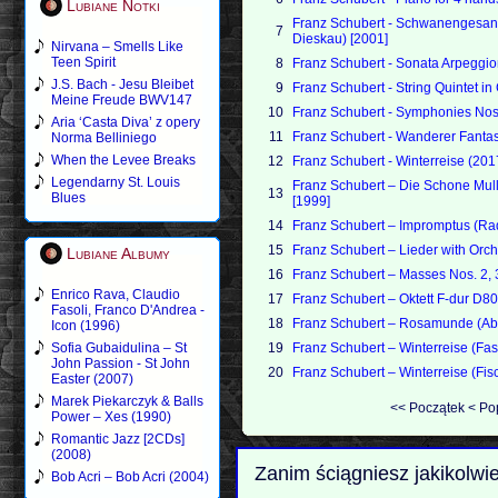
Lubiane Notki
Franz Schubert - Schwanengesang,
7
Dieskau) [2001]
Nirvana – Smells Like
Teen Spirit
8
Franz Schubert - Sonata Arpeggio
J.S. Bach - Jesu Bleibet
9
Franz Schubert - String Quintet in
Meine Freude BWV147
10
Franz Schubert - Symphonies Nos
Aria ‘Casta Diva’ z opery
11
Franz Schubert - Wanderer Fantas
Norma Belliniego
When the Levee Breaks
12
Franz Schubert - Winterreise (201
Legendarny St. Louis
Franz Schubert – Die Schone Mull
13
Blues
[1999]
14
Franz Schubert – Impromptus (Ra
15
Franz Schubert – Lieder with Orche
Lubiane Albumy
16
Franz Schubert – Masses Nos. 2, 3
Enrico Rava, Claudio
17
Franz Schubert – Oktett F-dur D8
Fasoli, Franco D'Andrea -
18
Franz Schubert – Rosamunde (Ab
Icon (1996)
Sofia Gubaidulina – St
19
Franz Schubert – Winterreise (Fa
John Passion - St John
20
Franz Schubert – Winterreise (Fis
Easter (2007)
Marek Piekarczyk & Balls
<<
Początek
<
Po
Power – Xes (1990)
Romantic Jazz [2CDs]
(2008)
Zanim ściągniesz jakikolwi
Bob Acri – Bob Acri (2004)