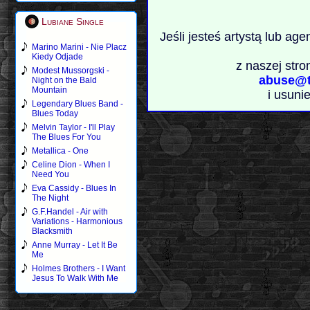
Lubiane Single
Jeśli jesteś artystą lub ag
Marino Marini - Nie Placz
Kiedy Odjade
z naszej stro
Modest Mussorgski -
abuse@t
Night on the Bald
Mountain
i usuni
Legendary Blues Band -
Blues Today
Melvin Taylor - I'll Play
The Blues For You
Metallica - One
Celine Dion - When I
Need You
Eva Cassidy - Blues In
The Night
G.F.Handel - Air with
Variations - Harmonious
Blacksmith
Anne Murray - Let It Be
Me
Holmes Brothers - I Want
Jesus To Walk With Me