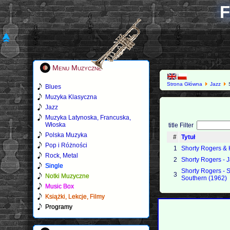
F
Menu Muzyczne
Strona Główna
Jazz
S
Blues
Muzyka Klasyczna
Jazz
Muzyka Latynoska, Francuska,
Włoska
title Filter
Polska Muzyka
#
Tytuł
Pop i Różności
1
Shorty Rogers & 
Rock, Metal
2
Shorty Rogers - 
Single
Shorty Rogers - S
3
Notki Muzyczne
Southern (1962)
Music Box
Książki, Lekcje, Filmy
Programy