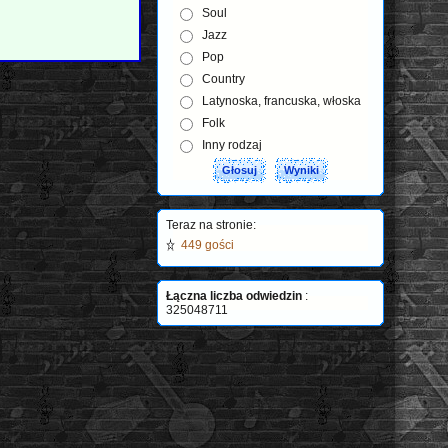
Soul
Jazz
Pop
Country
Latynoska, francuska, włoska
Folk
Inny rodzaj
Teraz na stronie:
449 gości
Łączna liczba odwiedzin
:
325048711