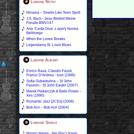
Lubiane Notki
Nirvana – Smells Like Teen Spirit
J.S. Bach - Jesu Bleibet Meine
Freude BWV147
Aria ‘Casta Diva’ z opery Norma
Belliniego
When the Levee Breaks
Legendarny St. Louis Blues
Lubiane Albumy
Enrico Rava, Claudio Fasoli,
Franco D'Andrea - Icon (1996)
Sofia Gubaidulina – St John
Passion - St John Easter (2007)
Marek Piekarczyk & Balls Power –
Xes (1990)
Romantic Jazz [2CDs] (2008)
Bob Acri – Bob Acri (2004)
Lubiane Single
Marino Marini - Nie Placz Kiedy