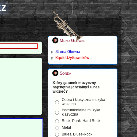
zz
Menu Główne
Strona Główna
Kącik Użytkowników
Sonda
Który gatunek muzyczny
najchętniej chciałbyś u nas
widzieć?
Opera i klasyczna muzyka
wokalna
Instrumentalna muzyka
klasyczna
Rock, Punk, Hard Rock
Metal
Blues, Blues-Rock