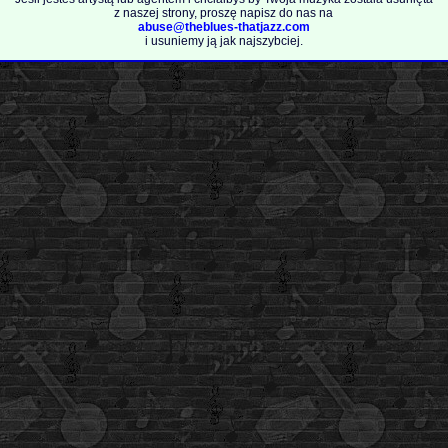
z naszej strony, proszę napisz do nas na
abuse@theblues-thatjazz.com
i usuniemy ją jak najszybciej.