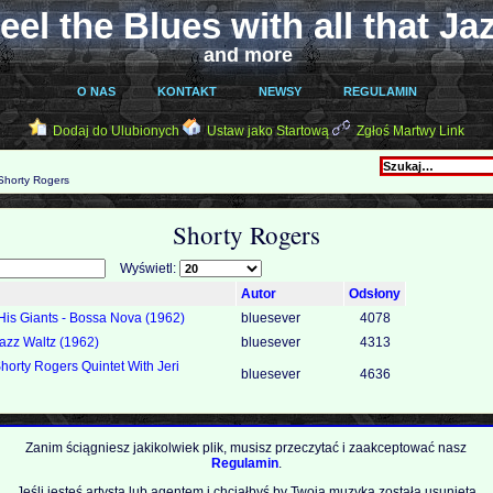
eel the Blues with all that Ja
and more
O NAS
KONTAKT
NEWSY
REGULAMIN
Dodaj do Ulubionych
Ustaw jako Startową
Zgłoś Martwy Link
horty Rogers
Shorty Rogers
Wyświetl:
Autor
Odsłony
His Giants - Bossa Nova (1962)
bluesever
4078
Jazz Waltz (1962)
bluesever
4313
horty Rogers Quintet With Jeri
bluesever
4636
Zanim ściągniesz jakikolwiek plik, musisz przeczytać i zaakceptować nasz
Regulamin
.
Jeśli jesteś artystą lub agentem i chciałbyś by Twoja muzyka została usunięta