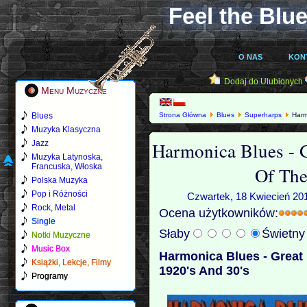
Feel the Blue
O NAS
KON
Dodaj do Ulubionych
Menu Muzyczne
Blues
Strona Główna
Blues
Superharps
Harm
Muzyka Klasyczna
Harmonica Blues - 
Jazz
Muzyka Latynoska,
Francuska, Włoska
Of The
Polska Muzyka
Pop i Różności
Czwartek, 18 Kwiecień 201
Rock, Metal
Ocena użytkowników:
Single
Słaby
Świetn
Notki Muzyczne
Music Box
Harmonica Blues - Great
Książki, Lekcje, Filmy
1920's And 30's
Programy