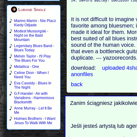
Lubiane Single
It is not difficult to imag
Marino Marini - Nie Placz
favorite among bluesmen; it
Kiedy Odjade
made it ideal for them. Mo
Modest Mussorgski -
Night on the Bald
best suited of all blues in
Mountain
sound of the human voice. 
Legendary Blues Band -
Blues Today
that even a bottleneck guit
Melvin Taylor - I'll Play
duplicate. --- yazoorecord
The Blues For You
Metallica - One
download:
uploaded
4sh
Celine Dion - When I
anonfiles
Need You
Eva Cassidy - Blues In
back
The Night
G.F.Handel - Air with
Variations - Harmonious
Zanim ściągniesz jakikolwi
Blacksmith
Anne Murray - Let It Be
Me
Holmes Brothers - I Want
Jesus To Walk With Me
Jeśli jesteś artystą lub ag