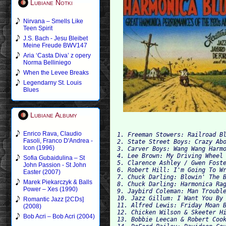
Lubiane Notki
Nirvana – Smells Like
Teen Spirit
J.S. Bach - Jesu Bleibet
Meine Freude BWV147
Aria ‘Casta Diva’ z opery
Norma Belliniego
When the Levee Breaks
Legendarny St. Louis
Blues
Lubiane Albumy
Enrico Rava, Claudio
1. Freeman Stowers: Railroad Bl
Fasoli, Franco D'Andrea -
2. State Street Boys: Crazy Abo
Icon (1996)
3. Carver Boys: Wang Wang Harmo
4. Lee Brown: My Driving Wheel 
Sofia Gubaidulina – St
5. Clarence Ashley / Gwen Foste
John Passion - St John
6. Robert Hill: I'm Going To Wr
Easter (2007)
7. Chuck Darling: Blowin' The B
Marek Piekarczyk & Balls
8. Chuck Darling: Harmonica Rag
Power – Xes (1990)
9. Jaybird Coleman: Man Trouble
10. Jazz Gillum: I Want You By 
Romantic Jazz [2CDs]
11. Alfred Lewis: Friday Moan B
(2008)
12. Chicken Wilson & Skeeter Hi
Bob Acri – Bob Acri (2004)
13. Bobbie Leecan & Robert Cook