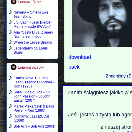
Lubiane Notki
Nirvana – Smells Like
Teen Spirit
J.S. Bach - Jesu Bleibet
Meine Freude BWV147
Aria ‘Casta Diva’ z opery
Norma Belliniego
When the Levee Breaks
Legendarny St. Louis
Blues
download
back
Lubiane Albumy
Zmieniony (Ś
Enrico Rava, Claudio
Fasoli, Franco D'Andrea -
Icon (1996)
Zanim ściągniesz jakikolwi
Sofia Gubaidulina – St
John Passion - St John
Easter (2007)
Marek Piekarczyk & Balls
Power – Xes (1990)
Jeśli jesteś artystą lub ag
Romantic Jazz [2CDs]
(2008)
z naszej stro
Bob Acri – Bob Acri (2004)