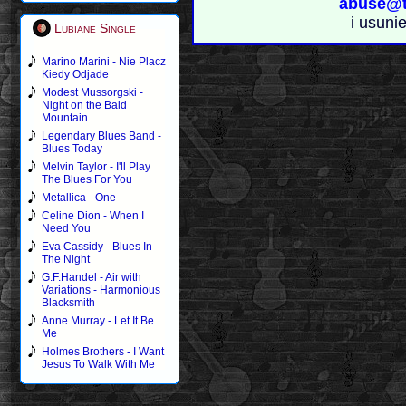
abuse@t
i usuni
Lubiane Single
Marino Marini - Nie Placz
Kiedy Odjade
Modest Mussorgski -
Night on the Bald
Mountain
Legendary Blues Band -
Blues Today
Melvin Taylor - I'll Play
The Blues For You
Metallica - One
Celine Dion - When I
Need You
Eva Cassidy - Blues In
The Night
G.F.Handel - Air with
Variations - Harmonious
Blacksmith
Anne Murray - Let It Be
Me
Holmes Brothers - I Want
Jesus To Walk With Me