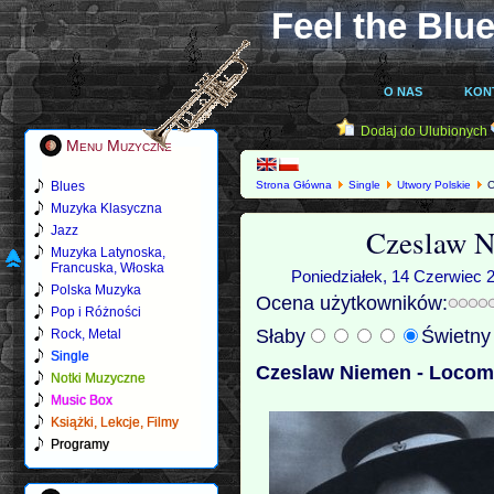
Feel the Blue
O NAS
KON
Dodaj do Ulubionych
Menu Muzyczne
Blues
Strona Główna
Single
Utwory Polskie
C
Muzyka Klasyczna
Czeslaw N
Jazz
Muzyka Latynoska,
Francuska, Włoska
Poniedziałek, 14 Czerwiec 2
Polska Muzyka
Ocena użytkowników:
Pop i Różności
Słaby
Świetn
Rock, Metal
Single
Czeslaw Niemen - Locom
Notki Muzyczne
Music Box
Książki, Lekcje, Filmy
Programy