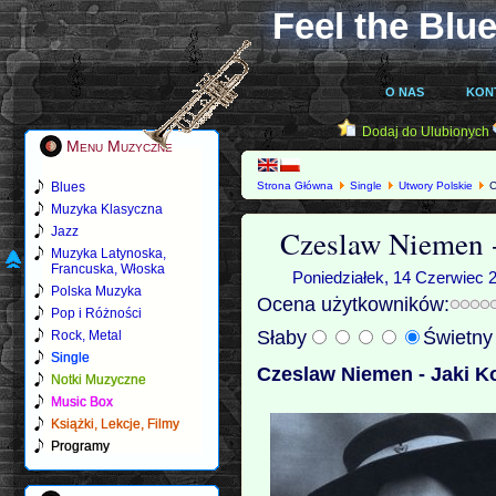
Feel the Blue
O NAS
KON
Dodaj do Ulubionych
Menu Muzyczne
Blues
Strona Główna
Single
Utwory Polskie
C
Muzyka Klasyczna
Czeslaw Niemen 
Jazz
Muzyka Latynoska,
Francuska, Włoska
Poniedziałek, 14 Czerwiec 2
Polska Muzyka
Ocena użytkowników:
Pop i Różności
Słaby
Świetn
Rock, Metal
Single
Czeslaw Niemen - Jaki K
Notki Muzyczne
Music Box
Książki, Lekcje, Filmy
Programy