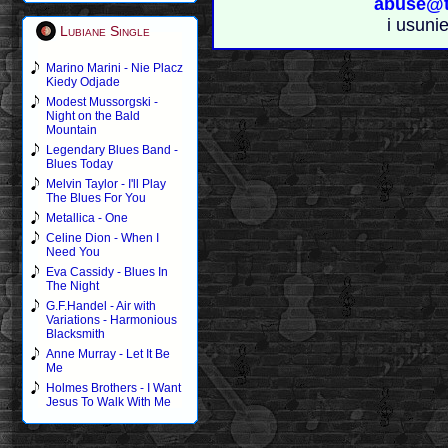
abuse@t
i usuni
Lubiane Single
Marino Marini - Nie Placz
Kiedy Odjade
Modest Mussorgski -
Night on the Bald
Mountain
Legendary Blues Band -
Blues Today
Melvin Taylor - I'll Play
The Blues For You
Metallica - One
Celine Dion - When I
Need You
Eva Cassidy - Blues In
The Night
G.F.Handel - Air with
Variations - Harmonious
Blacksmith
Anne Murray - Let It Be
Me
Holmes Brothers - I Want
Jesus To Walk With Me