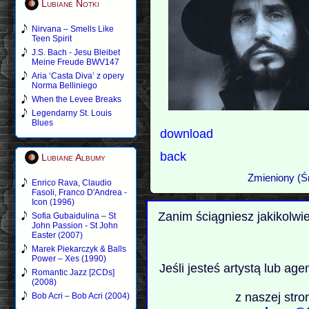
Lubiane Notki
Nirvana – Smells Like
Teen Spirit
J.S. Bach - Jesu Bleibet
Meine Freude BWV147
Aria ‘Casta Diva’ z opery
Norma Belliniego
When the Levee Breaks
Legendarny St. Louis
Blues
download
back
Lubiane Albumy
Zmieniony (Ś
Enrico Rava, Claudio
Fasoli, Franco D'Andrea -
Icon (1996)
Zanim ściągniesz jakikolwi
Sofia Gubaidulina – St
John Passion - St John
Easter (2007)
Marek Piekarczyk & Balls
Power – Xes (1990)
Jeśli jesteś artystą lub ag
Romantic Jazz [2CDs]
(2008)
z naszej stro
Bob Acri – Bob Acri (2004)