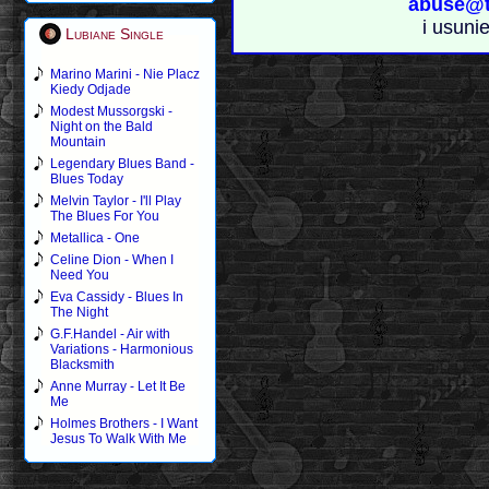
abuse@t
i usuni
Lubiane Single
Marino Marini - Nie Placz
Kiedy Odjade
Modest Mussorgski -
Night on the Bald
Mountain
Legendary Blues Band -
Blues Today
Melvin Taylor - I'll Play
The Blues For You
Metallica - One
Celine Dion - When I
Need You
Eva Cassidy - Blues In
The Night
G.F.Handel - Air with
Variations - Harmonious
Blacksmith
Anne Murray - Let It Be
Me
Holmes Brothers - I Want
Jesus To Walk With Me