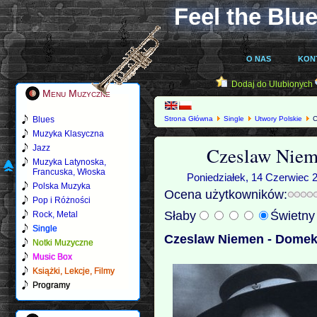
Feel the Blue
O NAS
KON
Dodaj do Ulubionych
Menu Muzyczne
Blues
Strona Główna
Single
Utwory Polskie
C
Muzyka Klasyczna
Czeslaw Niem
Jazz
Muzyka Latynoska,
Francuska, Włoska
Poniedziałek, 14 Czerwiec 2
Polska Muzyka
Ocena użytkowników:
Pop i Różności
Słaby
Świetn
Rock, Metal
Single
Czeslaw Niemen - Domek
Notki Muzyczne
Music Box
Książki, Lekcje, Filmy
Programy