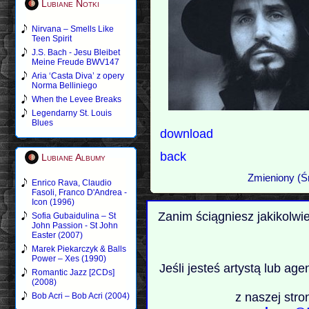
Lubiane Notki
Nirvana – Smells Like
Teen Spirit
J.S. Bach - Jesu Bleibet
Meine Freude BWV147
Aria ‘Casta Diva’ z opery
Norma Belliniego
When the Levee Breaks
Legendarny St. Louis
Blues
download
back
Lubiane Albumy
Zmieniony (Ś
Enrico Rava, Claudio
Fasoli, Franco D'Andrea -
Icon (1996)
Zanim ściągniesz jakikolwi
Sofia Gubaidulina – St
John Passion - St John
Easter (2007)
Marek Piekarczyk & Balls
Power – Xes (1990)
Jeśli jesteś artystą lub ag
Romantic Jazz [2CDs]
(2008)
z naszej stro
Bob Acri – Bob Acri (2004)