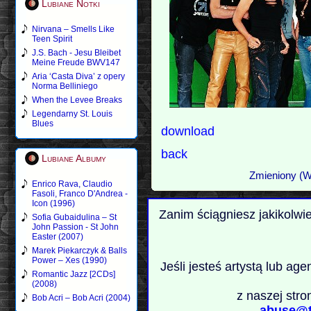
Lubiane Notki
Nirvana – Smells Like
Teen Spirit
J.S. Bach - Jesu Bleibet
Meine Freude BWV147
Aria ‘Casta Diva’ z opery
Norma Belliniego
When the Levee Breaks
Legendarny St. Louis
Blues
download
back
Lubiane Albumy
Zmieniony (W
Enrico Rava, Claudio
Fasoli, Franco D'Andrea -
Icon (1996)
Zanim ściągniesz jakikolwi
Sofia Gubaidulina – St
John Passion - St John
Easter (2007)
Marek Piekarczyk & Balls
Power – Xes (1990)
Jeśli jesteś artystą lub ag
Romantic Jazz [2CDs]
(2008)
z naszej stro
Bob Acri – Bob Acri (2004)
abuse@t