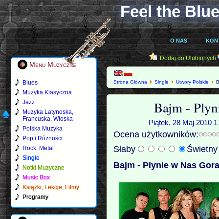
Feel the Blue
O NAS
KON
Dodaj do Ulubionych
Menu Muzyczne
Blues
Strona Główna
Single
Utwory Polskie
B
Muzyka Klasyczna
Bajm - Ply
Jazz
Muzyka Latynoska,
Francuska, Włoska
Piątek, 28 Maj 2010 1
Polska Muzyka
Ocena użytkowników:
Pop i Różności
Słaby
Świetn
Rock, Metal
Single
Bajm - Plynie w Nas Gor
Notki Muzyczne
Music Box
Książki, Lekcje, Filmy
Programy