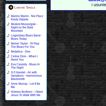
i usuni
Lubiane Single
Marino Marini - Nie Placz
Kiedy Odjade
Modest Mussorgski -
Night on the Bald
Mountain
Legendary Blues Band -
Blues Today
Melvin Taylor - I'll Play
The Blues For You
Metallica - One
Celine Dion - When I
Need You
Eva Cassidy - Blues In
The Night
G.F.Handel - Air with
Variations - Harmonious
Blacksmith
Anne Murray - Let It Be
Me
Holmes Brothers - I Want
Jesus To Walk With Me