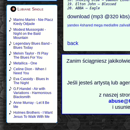
19. Elton John — Blessed 

Lubiane Single
download (mp3 @320 kbs)
Marino Marini - Nie Placz
Kiedy Odjade
yandex
4shared
mega
mediafire
zaliva
Modest Mussorgski -
Night on the Bald
Mountain
back
Legendary Blues Band -
Blues Today
Melvin Taylor - I'll Play
The Blues For You
Zanim ściągniesz jakikolwi
Metallica - One
Celine Dion - When I
Need You
Eva Cassidy - Blues In
Jeśli jesteś artystą lub ag
The Night
G.F.Handel - Air with
Variations - Harmonious
z naszej stro
Blacksmith
abuse@t
Anne Murray - Let It Be
i usuni
Me
Holmes Brothers - I Want
Jesus To Walk With Me