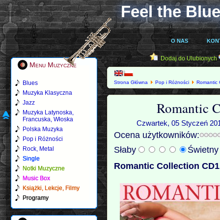
Feel the Blue
O NAS
KON
Dodaj do Ulubionych
Menu Muzyczne
Blues
Strona Główna
Pop i Różności
Romantic 
Muzyka Klasyczna
Romantic C
Jazz
Muzyka Latynoska,
Francuska, Włoska
Czwartek, 05 Styczeń 201
Polska Muzyka
Ocena użytkowników:
Pop i Różności
Słaby
Świetn
Rock, Metal
Single
Romantic Collection CD1
Notki Muzyczne
Music Box
Książki, Lekcje, Filmy
Programy