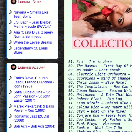
Lubiane Notki
Nirvana – Smells Like
Teen Spirit
J.S. Bach - Jesu Bleibet
Meine Freude BWV147
Aria ‘Casta Diva’ z opery
Norma Belliniego
When the Levee Breaks
Legendarny St. Louis
Blues
01. Sia — I'm in Here 

02. The Rasmus — First Day Of M
Lubiane Albumy
03. No Doubt — Dont speak 

04. Electric Light Orchestra — 
Enrico Rava, Claudio
05. Scorpions — Wind Of Change 
Fasoli, Franco D'Andrea -
06. Chris Isaak — Blue Hotel 

Icon (1996)
07. The Temptations — How Can Y
08. Jason Donovan — Sealed With
Sofia Gubaidulina – St
09. Helloween — A Tale That Was
John Passion - St John
10. Robert Plant — Big Log 

Easter (2007)
11. Limp Bizkit — Behind Blue E
Marek Piekarczyk & Balls
12. Celine Dion — My Heart Will
Power – Xes (1990)
13. Styx — Boat On The River 

14. Conjure One — Tears From Th
Romantic Jazz [2CDs]
15. Joe Cocker — My Father's So
(2008)
16. Pink Floyd — Marooned 

Bob Acri – Bob Acri (2004)
17. Smokie — What Can I Do 

18. Shoking Blue — Daemon Lover