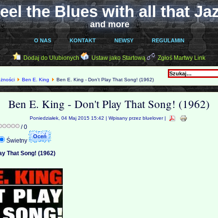
eel the Blues with all that Ja
and more
O NAS
KONTAKT
NEWSY
REGULAMIN
Dodaj do Ulubionych
Ustaw jako Startową
Zgłoś Martwy Link
óżności
Ben E. King
Ben E. King - Don't Play That Song! (1962)
Ben E. King - Don't Play That Song! (1962)
Poniedziałek, 04 Maj 2015 15:42 | Wpisany przez bluelover |
/ 0
Świetny
lay That Song! (1962)