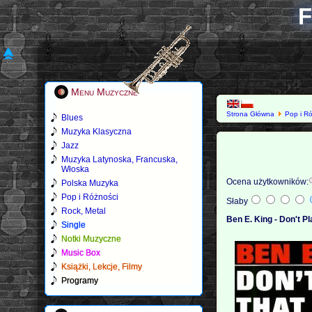
F
Menu Muzyczne
Strona Główna
Pop i R
Blues
Muzyka Klasyczna
Jazz
Muzyka Latynoska, Francuska,
Włoska
Ocena użytkowników:
Polska Muzyka
Pop i Różności
Słaby
Rock, Metal
Ben E. King - Don't P
Single
Notki Muzyczne
Music Box
Książki, Lekcje, Filmy
Programy