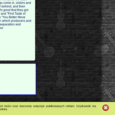
gs come in, violins and
ar behind, and then
's good that they got
 and "First Taste of
's "You Better Move
d in which producers and
 separation and
ovi
ych treści oraz tworzenia statystyk publikowanych reklam. Użytkownik ma
ookies.