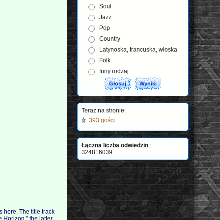
Soul
Jazz
Pop
Country
Latynoska, francuska, włoska
Folk
Inny rodzaj
Teraz na stronie:
393 gości
Łączna liczba odwiedzin
:
324816039
s here. The title track
 Horizon," the latter