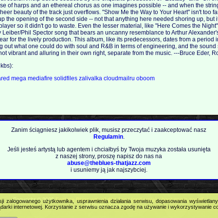
se of harps and an ethereal chorus as one imagines possible -- and when the strin
 sheer beauty of the track just overflows. "Show Me the Way to Your Heart" isn't too f
p the opening of the second side -- not that anything here needed shoring up, but it
player so it didn't go to waste. Even the lesser material, like "Here Comes the Night"
rry Leiber/Phil Spector song that bears an uncanny resemblance to Arthur Alexander
 hear for the lively production. This album, like its predecessors, dates from a perio
g out what one could do with soul and R&B in terms of engineering, and the sound
 not vibrant and alluring in their own right, separate from the music. ---Bruce Eder, R
kbs):
ared
mega
mediafire
solidfiles
zalivalka
cloudmailru
oboom
Zanim ściągniesz jakikolwiek plik, musisz przeczytać i zaakceptować nasz
Regulamin
.
Jeśli jesteś artystą lub agentem i chciałbyś by Twoja muzyka została usunięta
z naszej strony, proszę napisz do nas na
abuse@theblues-thatjazz.com
i usuniemy ją jak najszybciej.
Copyright © 2009
Feel the Blues with all that Jazz (and more) - best music portal!
.
sji zalogowanego użytkownika, usprawnienia działania serwisu, dopasowania wyświetlan
All Rights Reserved.
darki internetowej. Korzystanie z serwisu oznacza zgodę na używanie i wykorzystywanie c