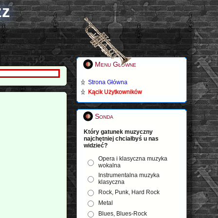
zz
Menu Główne
Strona Główna
Kącik Użytkowników
Sonda
Który gatunek muzyczny
najchętniej chciałbyś u nas
widzieć?
Opera i klasyczna muzyka
wokalna
Instrumentalna muzyka
klasyczna
Rock, Punk, Hard Rock
Metal
Blues, Blues-Rock