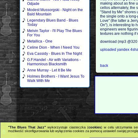
making about as fine u
Odjade
cellos alternately, the
Modest Mussorgski - Night on the
"Stand by Me" shores u
Bald Mountain
the single onto a long-
Legendary Blues Band - Blues
Love" (the latter a Je
Today
On"), is interesting to
engineers were figurin
Melvin Taylor - I'll Play The Blues
textures are nothing if
For You
Metallica - One
download (mp3 @320 
Celine Dion - When I Need You
uploaded
yandex
4sh
Eva Cassidy - Blues In The Night
G.F.Handel - Air with Variations -
Harmonious Blacksmith
back
Anne Murray - Let It Be Me
Holmes Brothers - I Want Jesus To
Walk With Me
"The Blues That Jazz"
wykorzystuje ciasteczka (
cookies
) w celu utrzymania se
możliwość skonfigurowania lub wyłączenia cookies za pomocą ustawień swojej przeglą