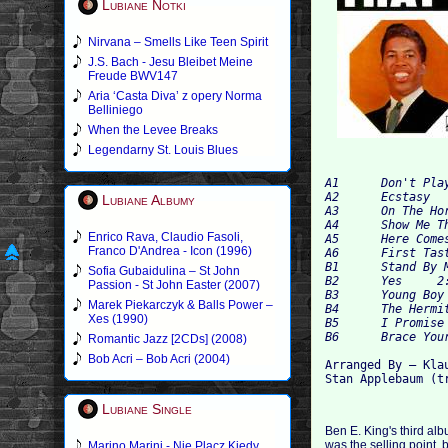
Lubiane Notki
Nirvana – Smells Like Teen Spirit
J.S. Bach - Jesu Bleibet Meine
Freude BWV147
Aria ‘Casta Diva’ z opery Norma
Belliniego
When the Levee Breaks
Legendarny St. Louis Blues
A1 	Don't Play That Song (You Lied) 	2:38

A2 	Ecstasy 	2:26

Lubiane Albumy
A3 	On The Horizon 	2:18

A4 	Show Me The Way 	2:12

Enrico Rava, Claudio Fasoli,
A5 	Here Comes The Night 	2:15

Franco D'Andrea - Icon (1996)
A6 	First Taste Of Love 	2:17

B1 	Stand By Me 	2:44

Sofia Gubaidulina – St John
B2 	Yes 	2:55

Passion - St John Easter (2007)
B3 	Young Boy Blues 	2:24

Marek Piekarczyk & Balls Power –
B4 	The Hermit Of Misty Mountain 	2:18

Xes (1990)
B5 	I Promise Love 	2:01

Romantic Jazz [2CDs] (2008)
Bob Acri – Bob Acri (2004)
Arranged By – Kla
Lubiane Single
Ben E. King's third albu
was the selling point, 
Marino Marini - Nie Placz Kiedy