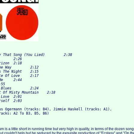
us Ogermann (tracks: B4), Jimmie Haskell (tracks: A1), 

m is a little short in running time but very high in quality, in terms of the dozen song
but couldn't help but be seduced by the exquisite production of "Ecstasy" and "On the