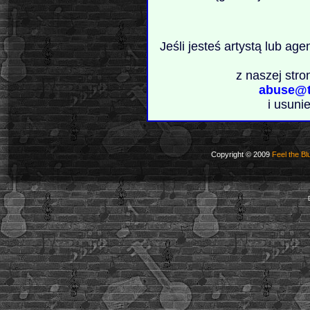
Jeśli jesteś artystą lub ag
z naszej stro
abuse@t
i usuni
Copyright © 2009
Feel the Bl