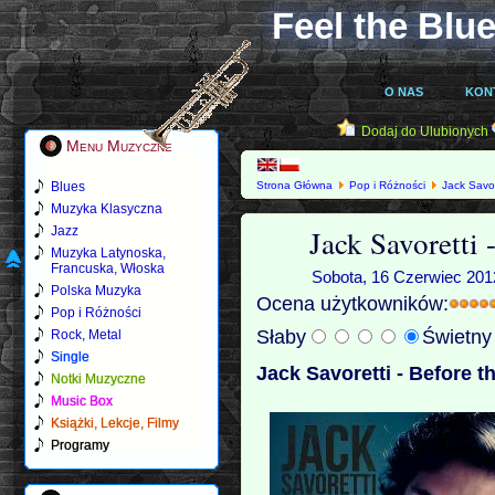
Feel the Blue
O NAS
KON
Dodaj do Ulubionych
Menu Muzyczne
Blues
Strona Główna
Pop i Różności
Jack Savor
Muzyka Klasyczna
Jack Savoretti 
Jazz
Muzyka Latynoska,
Francuska, Włoska
Sobota, 16 Czerwiec 2012
Polska Muzyka
Ocena użytkowników:
Pop i Różności
Słaby
Świetn
Rock, Metal
Single
Jack Savoretti - Before t
Notki Muzyczne
Music Box
Książki, Lekcje, Filmy
Programy