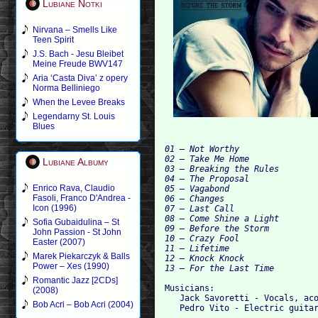
Lubiane Notki
Nirvana – Smells Like
Teen Spirit
J.S. Bach - Jesu Bleibet
Meine Freude BWV147
Aria ‘Casta Diva’ z opery
Norma Belliniego
When the Levee Breaks
Legendarny St. Louis
Blues
01 – Not Worthy

02 – Take Me Home

Lubiane Albumy
03 – Breaking the Rules

04 – The Proposal

Enrico Rava, Claudio
05 – Vagabond

Fasoli, Franco D'Andrea -
06 – Changes

Icon (1996)
07 – Last Call

08 – Come Shine a Light

Sofia Gubaidulina – St
09 – Before the Storm

John Passion - St John
10 – Crazy Fool

Easter (2007)
11 – Lifetime

Marek Piekarczyk & Balls
12 – Knock Knock

Power – Xes (1990)
Romantic Jazz [2CDs]
Musicians: 

(2008)
   Jack Savoretti - Vocals, aco
Bob Acri – Bob Acri (2004)