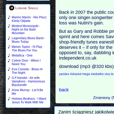
Lubiane Single
Back in 2007 the public coul
only one singer-songwriter o
Marino Marini - Nie Placz
Kiedy Odjade
loss was Nutini's gain.
Modest Mussorgski -
Night on the Bald
But as Gary and Robbie pr
Mountain
sprint and here comes Savor
Legendary Blues Band -
shop-friendly tunes eanest
Blues Today
deserves it – if only for 
Melvin Taylor - I'll Play
The Blues For You
opposed to, say, dabbling
Metallica - One
independent.co.uk
Celine Dion - When I
Need You
download (mp3 @320 kbs)
Eva Cassidy - Blues In
The Night
yandex
4shared
mega
mediafire
uloz.t
G.F.Handel - Air with
Variations - Harmonious
Blacksmith
back
Anne Murray - Let It Be
Me
Zmieniony (N
Holmes Brothers - I Want
Jesus To Walk With Me
Zanim ściągniesz jakikolwi