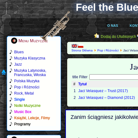
Feel the Blue
O NAS
KON
Dodaj do Ulubionych
Menu Muzyczne
Strona Główna
Pop i Różności
Jaci Vela
Blues
Muzyka Klasyczna
Ja
Jazz
Muzyka Latynoska,
Francuska, Włoska
title Filter
Polska Muzyka
#
Tytuł
Pop i Różności
1
Jaci Velasquez ‎– Trust (2017)
Rock, Metal
2
Jaci Velasquez – Diamond (2012)
Single
Notki Muzyczne
Music Box
Zanim ściągniesz jakikolwi
Książki, Lekcje, Filmy
Programy