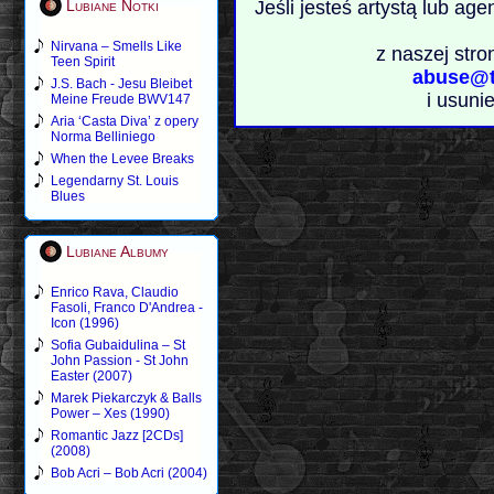
Lubiane Notki
Jeśli jesteś artystą lub ag
Nirvana – Smells Like
z naszej stro
Teen Spirit
abuse@t
J.S. Bach - Jesu Bleibet
i usuni
Meine Freude BWV147
Aria ‘Casta Diva’ z opery
Norma Belliniego
When the Levee Breaks
Legendarny St. Louis
Blues
Lubiane Albumy
Enrico Rava, Claudio
Fasoli, Franco D'Andrea -
Icon (1996)
Sofia Gubaidulina – St
John Passion - St John
Easter (2007)
Marek Piekarczyk & Balls
Power – Xes (1990)
Romantic Jazz [2CDs]
(2008)
Bob Acri – Bob Acri (2004)