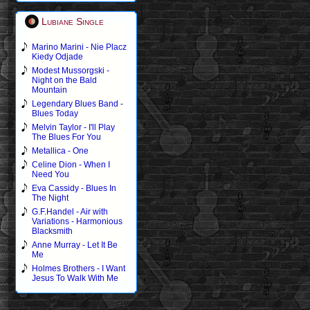
Lubiane Single
Marino Marini - Nie Placz
Kiedy Odjade
Modest Mussorgski -
Night on the Bald
Mountain
Legendary Blues Band -
Blues Today
Melvin Taylor - I'll Play
The Blues For You
Metallica - One
Celine Dion - When I
Need You
Eva Cassidy - Blues In
The Night
G.F.Handel - Air with
Variations - Harmonious
Blacksmith
Anne Murray - Let It Be
Me
Holmes Brothers - I Want
Jesus To Walk With Me