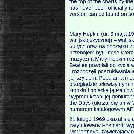
the top of the charts by th
has never been officially 
version can be found on so
Mary Hopkin (ur. 3 maja 19
walijskojęzycznej) – walij
60-ych oraz na początku 7
przebojem był Those Were 
muzyczna Mary Hopkin roz
Beatles powołali do życia
i rozpoczęli poszukiwania 
jej szyldem. Popularna mo
przeglądzie telewizyjnym 
Hopkin i poleciła ją Paulo
wyprodukował jej debiutan
the Days (ukazał się on w W
numerem katalogowym AP
21 lutego 1969 ukazał się
zatytułowany Postcard, w
McCartneya, zawierający m