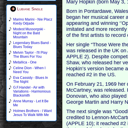
Mary Hopkin (born May 3, 19
Lubiane Single
Born in Pontardawe, Wale
began her musical career a
Marino Marini - Nie Placz
appearing and winning ‘’O
Kiedy Odjade
imitated and more recentl
Modest Mussorgski -
Night on the Bald
of the first artists to reco
Mountain
Legendary Blues Band -
Her single “Those Were th
Blues Today
was released in the UK on
Melvin Taylor - I'll Play
APPLE 2). Despite competit
The Blues For You
Shaw, who released her ver
Metallica - One
Hopkin’s version became a 
Celine Dion - When I
Need You
reached #2 in the US.
Eva Cassidy - Blues In
The Night
On February 21, 1969 her 
G.F.Handel - Air with
McCartney, was released. I
Variations - Harmonious
Donovan, who also played 
Blacksmith
George Martin and Harry Ni
Anne Murray - Let It Be
Me
The next single was “Goodb
Holmes Brothers - I Want
Jesus To Walk With Me
credited to Lennon-McCart
(APPLE 10); it reached #2 i