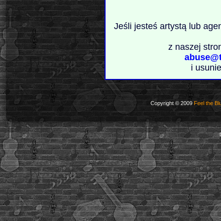
Jeśli jesteś artystą lub ag
z naszej stro
abuse@t
i usuni
Copyright © 2009
Feel the Bl