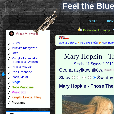
Feel the Blue
O NAS
KON
Dodaj do Ulubionych
Menu Muzyczne
Blues
Strona Główna
Pop i Różności
Mary Hopk
Muzyka Klasyczna
Mary Hopkin - Th
Jazz
Muzyka Latynoska,
Francuska, Włoska
Środa, 11 Styczeń 2012 
Polska Muzyka
Ocena użytkowników:
Pop i Różności
Słaby
Świetn
Rock, Metal
Single
Mary Hopkin - Those The
Notki Muzyczne
Music Box
Książki, Lekcje, Filmy
Programy