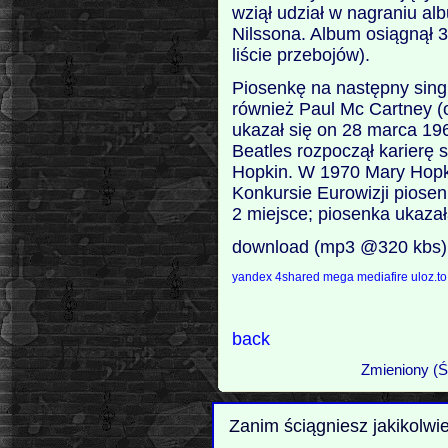
wziął udział w nagraniu al
Nilssona. Album osiągnął 3
liście przebojów).
Piosenkę na następny sing
również Paul Mc Cartney (o
ukazał się on 28 marca 19
Beatles rozpoczął karierę 
Hopkin. W 1970 Mary Hopki
Konkursie Eurowizji piose
2 miejsce; piosenka ukazał
download (mp3 @320 kbs)
yandex
4shared
mega
mediafire
uloz.t
back
Zmieniony (Ś
Zanim ściągniesz jakikolwi