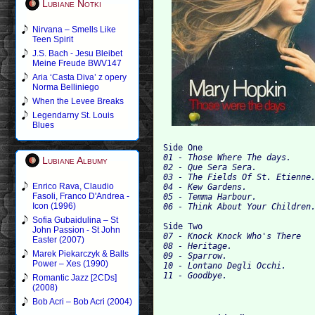
Lubiane Notki
Nirvana – Smells Like
Teen Spirit
J.S. Bach - Jesu Bleibet
Meine Freude BWV147
Aria ‘Casta Diva’ z opery
Norma Belliniego
When the Levee Breaks
Legendarny St. Louis
Blues
Side One
01 - Those Where The days.

Lubiane Albumy
02 - Que Sera Sera.

03 - The Fields Of St. Etienne.
Enrico Rava, Claudio
04 - Ke
Fasoli, Franco D'Andrea -
05 - Temma Harbour.

Icon (1996)
Sofia Gubaidulina – St
Side Two
John Passion - St John
07 - Knock Knock Who's There

Easter (2007)
08 - Heritage.

Marek Piekarczyk & Balls
09 - Sparrow.

Power – Xes (1990)
10 - Lontano Degli Occhi.

11 - Go
Romantic Jazz [2CDs]
(2008)
Bob Acri – Bob Acri (2004)