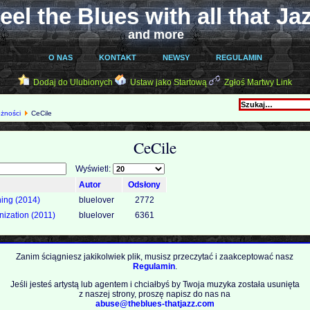
eel the Blues with all that Ja
and more
O NAS
KONTAKT
NEWSY
REGULAMIN
Dodaj do Ulubionych
Ustaw jako Startową
Zgłoś Martwy Link
óżności
CeCile
CeCile
Wyświetl:
Autor
Odsłony
nning (2014)
bluelover
2772
nization (2011)
bluelover
6361
Zanim ściągniesz jakikolwiek plik, musisz przeczytać i zaakceptować nasz
Regulamin
.
Jeśli jesteś artystą lub agentem i chciałbyś by Twoja muzyka została usunięta
z naszej strony, proszę napisz do nas na
abuse@theblues-thatjazz.com