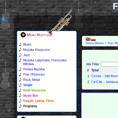
F
Menu Muzyczne
Strona Główna
Pop i R
Blues
Muzyka Klasyczna
Jazz
Muzyka Latynoska, Francuska,
Włoska
title Filter
Polska Muzyka
#
Tytuł
Pop i Różności
1
Ce'cile ‎– Still Ru
Rock, Metal
2
Ce’Cile – Jamaica
Single
Notki Muzyczne
Music Box
Książki, Lekcje, Filmy
Programy