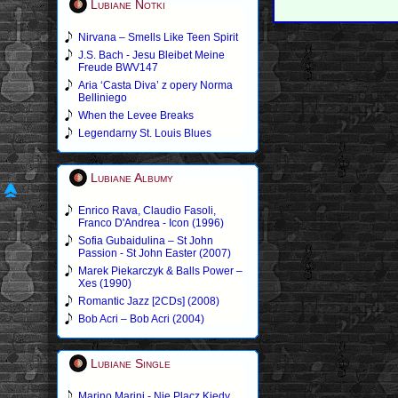
Lubiane Notki
Nirvana – Smells Like Teen Spirit
J.S. Bach - Jesu Bleibet Meine
Freude BWV147
Aria ‘Casta Diva’ z opery Norma
Belliniego
When the Levee Breaks
Legendarny St. Louis Blues
Lubiane Albumy
Enrico Rava, Claudio Fasoli,
Franco D'Andrea - Icon (1996)
Sofia Gubaidulina – St John
Passion - St John Easter (2007)
Marek Piekarczyk & Balls Power –
Xes (1990)
Romantic Jazz [2CDs] (2008)
Bob Acri – Bob Acri (2004)
Lubiane Single
Marino Marini - Nie Placz Kiedy