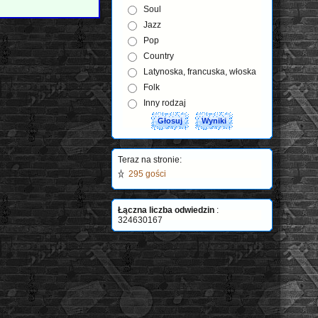
Soul
Jazz
Pop
Country
Latynoska, francuska, włoska
Folk
Inny rodzaj
Teraz na stronie:
295 gości
Łączna liczba odwiedzin
:
324630167