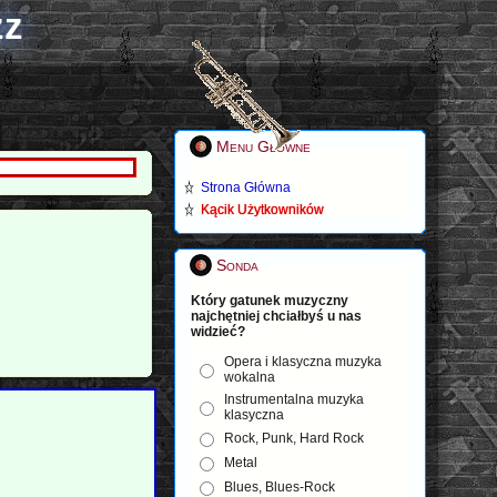
zz
Menu Główne
Strona Główna
Kącik Użytkowników
Sonda
Który gatunek muzyczny
najchętniej chciałbyś u nas
widzieć?
Opera i klasyczna muzyka
wokalna
Instrumentalna muzyka
klasyczna
Rock, Punk, Hard Rock
Metal
Blues, Blues-Rock