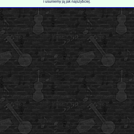
i usuniemy ją jak najszybciej.