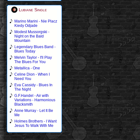
Lubiane Single
Marino Marini - Nie Placz
Kiedy Odjade
Modest Mussorgski -
Night on the Bald
Mountain
Legendary Blues Band -
Blues Today
Melvin Taylor - I'll Play
The Blues For You
Metallica - One
Celine Dion - When I
Need You
Eva Cassidy - Blues In
The Night
G.F.Handel - Air with
Variations - Harmonious
Blacksmith
Anne Murray - Let It Be
Me
Holmes Brothers - I Want
Jesus To Walk With Me