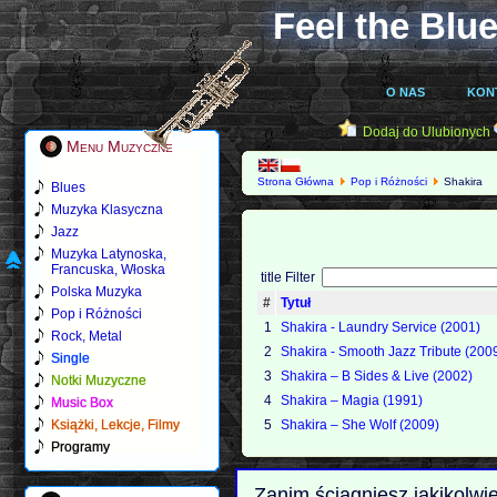
Feel the Blue
O NAS
KON
Dodaj do Ulubionych
Menu Muzyczne
Strona Główna
Pop i Różności
Shakira
Blues
Muzyka Klasyczna
Jazz
Muzyka Latynoska,
Francuska, Włoska
title Filter
Polska Muzyka
#
Tytuł
Pop i Różności
1
Shakira - Laundry Service (2001)
Rock, Metal
2
Shakira - Smooth Jazz Tribute (200
Single
3
Shakira – B Sides & Live (2002)
Notki Muzyczne
4
Shakira – Magia (1991)
Music Box
Książki, Lekcje, Filmy
5
Shakira – She Wolf (2009)
Programy
Zanim ściągniesz jakikolwi