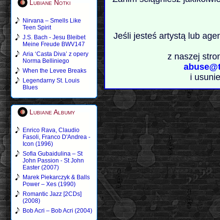
Lubiane Notki
Nirvana – Smells Like
Teen Spirit
Jeśli jesteś artystą lub ag
J.S. Bach - Jesu Bleibet
Meine Freude BWV147
Aria ‘Casta Diva’ z opery
z naszej stro
Norma Belliniego
abuse@t
When the Levee Breaks
i usuni
Legendarny St. Louis
Blues
Lubiane Albumy
Enrico Rava, Claudio
Fasoli, Franco D'Andrea -
Icon (1996)
Sofia Gubaidulina – St
John Passion - St John
Easter (2007)
Marek Piekarczyk & Balls
Power – Xes (1990)
Romantic Jazz [2CDs]
(2008)
Bob Acri – Bob Acri (2004)