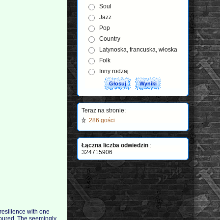
Soul
Jazz
Pop
Country
Latynoska, francuska, włoska
Folk
Inny rodzaj
Teraz na stronie:
286 gości
Łączna liczba odwiedzin
:
324715906
 resilience with one
avoured. The seemingly