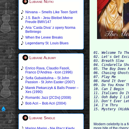
Lubiane Notki
Nirvana – Smells Like Teen Spirit
J.S. Bach - Jesu Bleibet Meine
Freude BWV147
Aria ‘Casta Diva’ z opery Norma
Belliniego
When the Levee Breaks
Legendarny St. Louis Blues
01. Welcome To Th
02. Let's Get Exc
Lubiane Albumy
03. Breath Slow  
04. Cindarella Sh
Enrico Rava, Claudio Fasoli,
05. The Boy Does 
Franco D'Andrea - Icon (1996)
06. Chasing Ghost
07. Play Me
Sofia Gubaidulina – St John
08. Hand It Over
Passion - St John Easter (2007)
09. Do You Know T
Marek Piekarczyk & Balls Power –
10. Can I Begin
Xes (1990)
11. Italians Do I
12. Ooh Baby I Li
Romantic Jazz [2CDs] (2008)
13. Don't Ever Le
Bob Acri – Bob Acri (2004)
14. I'm Thru
15. Mystery (Hidd
Lubiane Single
Modern celebrity is a f
more bite of the cherr
Marino Marini - Nie Placz Kiedy