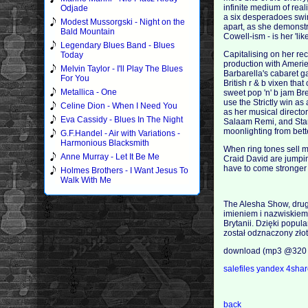
infinite medium of real
Odjade
a six desperadoes swin
Modest Mussorgski - Night on the
apart, as she demonst
Bald Mountain
Cowell-ism - is her 'like
Legendary Blues Band - Blues
Capitalising on her re
Today
production with Amerie
Melvin Taylor - I'll Play The Blues
Barbarella's cabaret ga
For You
British r & b vixen tha
Metallica - One
sweet pop 'n' b jam Br
use the Strictly win as
Celine Dion - When I Need You
as her musical direct
Eva Cassidy - Blues In The Night
Salaam Remi, and Starg
moonlighting from bette
G.F.Handel - Air with Variations -
Harmonious Blacksmith
When ring tones sell m
Anne Murray - Let It Be Me
Craid David are jumpin
have to come stronger 
Holmes Brothers - I Want Jesus To
Walk With Me
The Alesha Show, drug
imieniem i nazwiskiem 
Brytanii. Dzięki popu
został odznaczony zło
download (mp3 @320 
salefiles
yandex
4sha
back