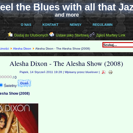
eel the Blues with all that Ja
and more
O NAS
KONTAKT
NEWSY
REGULAMIN
Dodaj do Ulubionych
Ustaw jako Startową
Zgłoś Martwy Link
óżności
Alesha Dixon
Alesha Dixon - The Alesha Show (2008)
Alesha Dixon - The Alesha Show (2008)
Piątek, 14 Styczeń 2011 19:28 | Wpisany przez bluelover |
/ 0
Świetny
lesha Show (2008)