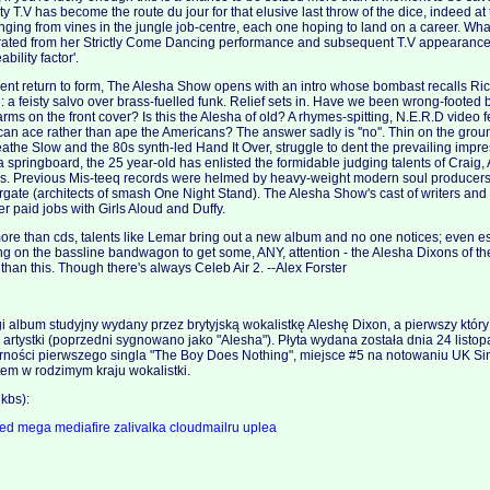
ity T.V has become the route du jour for that elusive last throw of the dice, indeed a
ging from vines in the jungle job-centre, each one hoping to land on a career. Wha
rated from her Strictly Come Dancing performance and subsequent T.V appearances
ability factor'.
cent return to form, The Alesha Show opens with an intro whose bombast recalls Ric
: a feisty salvo over brass-fuelled funk. Relief sets in. Have we been wrong-footed 
rms on the front cover? Is this the Alesha of old? A rhymes-spitting, N.E.R.D video 
t can ace rather than ape the Americans? The answer sadly is ''no''. Thin on the gro
eathe Slow and the 80s synth-led Hand It Over, struggle to dent the prevailing impre
 a springboard, the 25 year-old has enlisted the formidable judging talents of Craig
ors. Previous Mis-teeq records were helmed by heavy-weight modern soul producer
ate (architects of smash One Night Stand). The Alesha Show's cast of writers and
r paid jobs with Girls Aloud and Duffy.
ore than cds, talents like Lemar bring out a new album and no one notices; even es
g on the bassline bandwagon to get some, ANY, attention - the Alesha Dixons of th
than this. Though there's always Celeb Air 2. --Alex Forster
i album studyjny wydany przez brytyjską wokalistkę Aleshę Dixon, a pierwszy któ
artystki (poprzedni sygnowano jako "Alesha"). Płyta wydana została dnia 24 listo
larności pierwszego singla "The Boy Does Nothing", miejsce #5 na notowaniu UK S
tem w rodzimym kraju wokalistki.
kbs):
red
mega
mediafire
zalivalka
cloudmailru
uplea