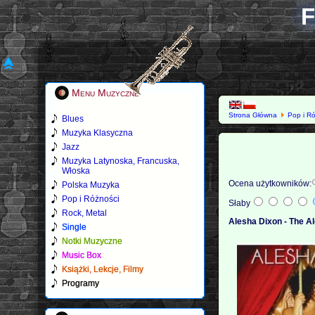
F
Menu Muzyczne
Strona Główna
Pop i R
Blues
Muzyka Klasyczna
Jazz
Muzyka Latynoska, Francuska,
Włoska
Ocena użytkowników:
Polska Muzyka
Pop i Różności
Słaby
Rock, Metal
Alesha Dixon - The A
Single
Notki Muzyczne
Music Box
Książki, Lekcje, Filmy
Programy