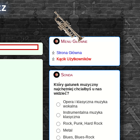
zz
Menu Główne
Strona Główna
Kącik Użytkowników
Sonda
Który gatunek muzyczny
najchętniej chciałbyś u nas
widzieć?
Opera i klasyczna muzyka
wokalna
Instrumentalna muzyka
klasyczna
Rock, Punk, Hard Rock
Metal
Blues, Blues-Rock