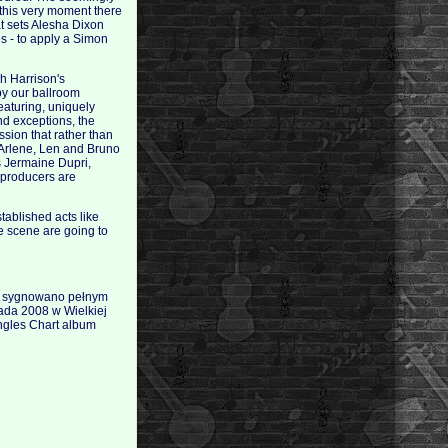
t this very moment there
t sets Alesha Dixon
 - to apply a Simon
h Harrison's
by our ballroom
featuring, uniquely
und exceptions, the
ssion that rather than
, Arlene, Len and Bruno
s Jermaine Dupri,
 producers are
tablished acts like
e scene are going to
ry sygnowano pełnym
pada 2008 w Wielkiej
ingles Chart album