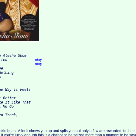
e Alesha Show
ited             
play
                 
play
oe
Nothing
s
he Way It Feels
t Better
ke It Like That
t Me Go
en Track)
ickle beast. After it chews you up and spits you out only a few are rewarded for their
y; if you're lucky enough this is a chance to be seized more than a moment to be s