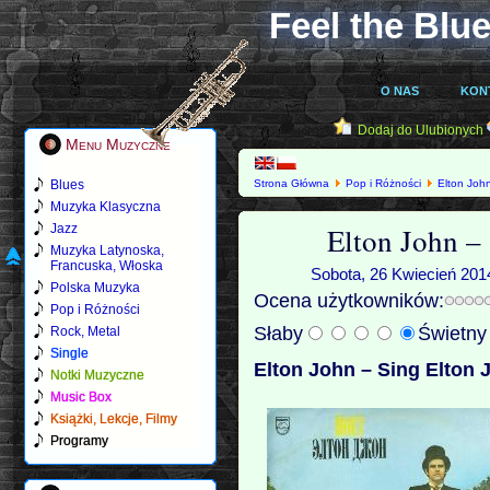
Feel the Blue
O NAS
KON
Dodaj do Ulubionych
Menu Muzyczne
Blues
Strona Główna
Pop i Różności
Elton Joh
Muzyka Klasyczna
Elton John –
Jazz
Muzyka Latynoska,
Francuska, Włoska
Sobota, 26 Kwiecień 2014
Polska Muzyka
Ocena użytkowników:
Pop i Różności
Słaby
Świetn
Rock, Metal
Single
Elton John – Sing Elton 
Notki Muzyczne
Music Box
Książki, Lekcje, Filmy
Programy