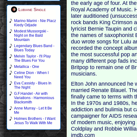
the early age of four. At th
Royal Academy of Music. Hi
Lubiane Single
later auditioned (unsuccess
Marino Marini - Nie Placz
rock bands King Crimson a
Kiedy Odjade
lyricist Bernie Taupin and
Modest Mussorgski -
the names of saxophonist 
Night on the Bald
Mountain
duo wrote songs for Lulu a
Legendary Blues Band -
recorded the concept alb
Blues Today
the most successful pop ar
Melvin Taylor - I'll Play
many different pop fads i
The Blues For You
Britpop to remain one of Br
Metallica - One
musicians.
Celine Dion - When I
Need You
Elton John announced he w
Eva Cassidy - Blues In
The Night
married Renate Blauel. The
G.F.Handel - Air with
finally came to terms with 
Variations - Harmonious
In the 1970s and 1980s, he
Blacksmith
Anne Murray - Let It Be
addiction and bulimia but c
Me
campaigner for AIDS resear
Holmes Brothers - I Want
of modern music, enjoying
Jesus To Walk With Me
Coldplay and Robbie Willia
imdb.com