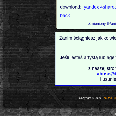
download:
yandex
4share
back
Zmieniony (Poni
Zanim ściągniesz jakikolwi
Jeśli jesteś artystą lub ag
z naszej stro
abuse@t
i usuni
Copyright © 2009
Feel the Bl