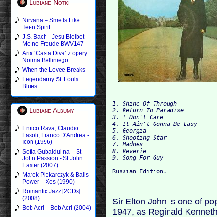
Lubiane Notki
Nirvana – Smells Like
Teen Spirit
J.S. Bach - Jesu Bleibet
Meine Freude BWV147
Aria ‘Casta Diva’ z opery
Norma Belliniego
When the Levee Breaks
Legendarny St. Louis
Blues
1. Shine Of Through

Lubiane Albumy
2. Return To Paradise 

3. I Don't Care

4. It Ain't Gonna Be Easy

Enrico Rava, Claudio
5. Georgia

Fasoli, Franco D'Andrea -
6. Shooting Star

Icon (1996)
7. Madnes

8. Reverie

Sofia Gubaidulina – St
John Passion - St John
Easter (2007)
Marek Piekarczyk & Balls
Power – Xes (1990)
Romantic Jazz [2CDs]
(2008)
Sir Elton John is one of po
Bob Acri – Bob Acri (2004)
1947, as Reginald Kenneth 