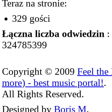
Teraz na stronie:
329 gości
Łączna liczba odwiedzin
:
324785399
Copyright © 2009
Feel the 
more) - best music portal!
.
All Rights Reserved.
Designed by
Boris M
.