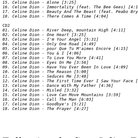
15. Celine Dion - Alone [3:25]

16. Celine Dion - Immortality (feat. The Bee Gees) [4:1
17. Celine Dion - Beauty And The Beast (feat. Peabo Bry
CD2
01. Celine Dion - River Deep, mountain High [4:11]

02. Celine Dion - One Heart [3:25]

03. Celine Dion - I'm Your Angel [5:31]

04. Celine Dion - Only One Road [4:49]

05. Celine Dion - pour Que Tu M'aimes Encore [4:15]

06. Celine Dion - You & I [4:06]

07. Celine Dion - To Love You More [4:41]

08. Celine Dion - Eyes On Me [3:56]

09. Celine Dion - Have You Ever Been In Love [4:09]

10. Celine Dion - The Reason [5:00]

11. Celine Dion - Seduces Me [3:48]

12. Celine Dion - The First Time Ever I Saw Your Face [
13. Celine Dion - Dance With My Father [4:36]

14. Celine Dion - Misled [3:32]

15. Celine Dion - Love Can Move Mountains [3:59]

16. Celine Dion - Call The Man [6:03]

17. Celine Dion - Goodbye's [5:21]
