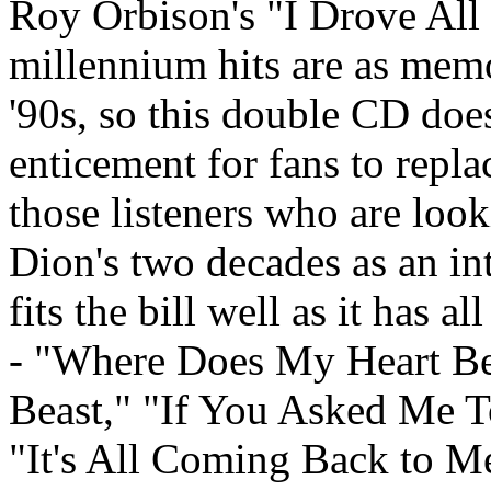
Roy Orbison's "I Drove All
millennium hits are as memo
'90s, so this double CD doe
enticement for fans to repla
those listeners who are loo
Dion's two decades as an in
fits the bill well as it has a
- "Where Does My Heart Be
Beast," "If You Asked Me 
"It's All Coming Back to 