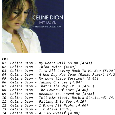
CD1
01. Celine Dion - My Heart Will Go On [4:41]

02. Celine Dion - Think Twice [4:49]

03. Celine Dion - It's All Coming Back To Me Now [5:20]

04. Celine Dion - A New Day Has Come (Radio Remix) [4:2
05. Celine Dion - My Love (Live Version) [5:05]

06. Celine Dion - Taking Chances [4:04]

07. Celine Dion - That's The Way It Is [4:03]

08. Celine Dion - The Power Of Love [4:48]

09. Celine Dion - Because You Loved Me [4:35]

10. Celine Dion - Tell Him (feat. Barbra Streisand) [4:
11. Celine Dion - Falling Into You [4:19]

12. Celine Dion - I Drove All Night [4:00]

13. Celine Dion - I'm Alive [3:31]

14. Celine Dion - All By Myself [4:00]
