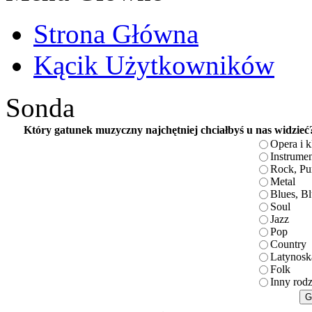
Strona Główna
Kącik Użytkowników
Sonda
Który gatunek muzyczny najchętniej chciałbyś u nas widzieć
Opera i 
Instrume
Rock, Pu
Metal
Blues, B
Soul
Jazz
Pop
Country
Latynosk
Folk
Inny rodz