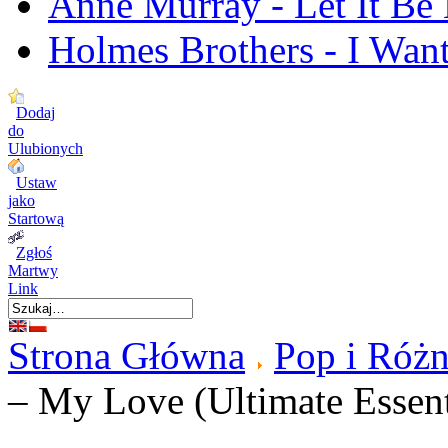
Anne Murray - Let It Be
Holmes Brothers - I Wan
Dodaj
do
Ulubionych
Ustaw
jako
Startową
Zgłoś
Martwy
Link
Strona Główna
Pop i Różn
‎– My Love (Ultimate Essent