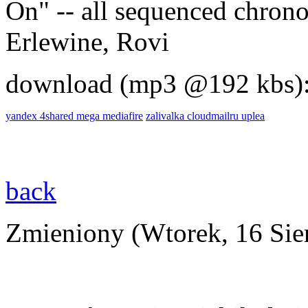
On" -- all sequenced chron
Erlewine, Rovi
download (mp3 @192 kbs)
yandex
4shared
mega
mediafire
zalivalka
cloudmailru
uplea
back
Zmieniony (Wtorek, 16 Sie