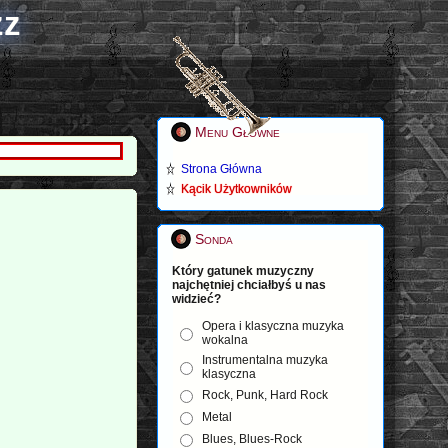
zz
Menu Główne
Strona Główna
Kącik Użytkowników
Sonda
Który gatunek muzyczny
najchętniej chciałbyś u nas
widzieć?
Opera i klasyczna muzyka
wokalna
Instrumentalna muzyka
klasyczna
Rock, Punk, Hard Rock
Metal
Blues, Blues-Rock