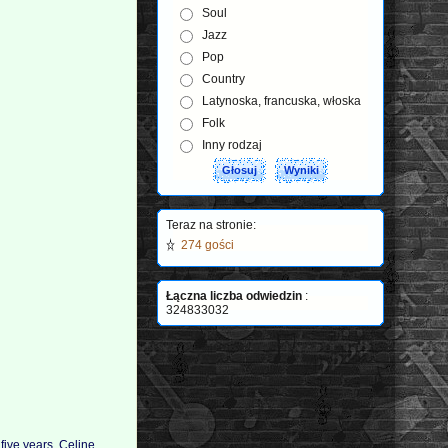
Soul
Jazz
Pop
Country
Latynoska, francuska, włoska
Folk
Inny rodzaj
Teraz na stronie:
274 gości
Łączna liczba odwiedzin
:
324833032
five years. Celine