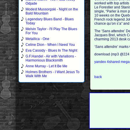
worked with top artis
Odjade
Le Forestier and Stanis
Modest Mussorgski - Night on the
single, “Parler à mon
Bald Mountain
10 weeks on the Quebec
Legendary Blues Band - Blues
French rock legend Jo
Today
chance qu’on s’a” and t
Melvin Taylor - I'll Play The Blues
The ‘Sans attendre’ De
For You
Jacques Brel, which Ce
Metallica - One
charming 2013 desk ca
Celine Dion - When I Need You
‘Sans attendre’ marks 
Eva Cassidy - Blues In The Night
download (mp3 @224 
G.F.Handel - Air with Variations -
Harmonious Blacksmith
yandex
4shared
meg
Anne Murray - Let It Be Me
Holmes Brothers - I Want Jesus To
Walk With Me
back