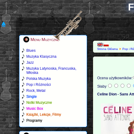
F
Menu Muzyczne
Strona Główna
Pop i R
Blues
Muzyka Klasyczna
Jazz
Muzyka Latynoska, Francuska,
Włoska
Ocena użytkowników:
Polska Muzyka
Pop i Różności
Słaby
Rock, Metal
Celine Dion - Sans At
Single
Notki Muzyczne
Music Box
Książki, Lekcje, Filmy
Programy