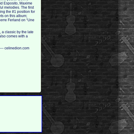
vid Esposito, Maxime
ul melodies. The first
g the #1 position for
ts on this album;
ierre Ferland on “Une
a classic by the late
also comes with a
 --- celinedion.com