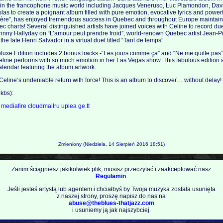
ts in the francophone music world including Jacques Veneruso, Luc Plamondon, Da
las to create a poignant album filled with pure emotion, evocative lyrics and powerf
 père”, has enjoyed tremendous success in Quebec and throughout Europe maintainin
 charts! Several distinguished artists have joined voices with Celine to record due
hnny Hallyday on “L’amour peut prendre froid”, world-renown Quebec artist Jean-P
he late Henri Salvador in a virtual duet titled “Tant de temps”.
luxe Edition includes 2 bonus tracks -“Les jours comme ça” and “Ne me quitte pas”, 
line performs with so much emotion in her Las Vegas show. This fabulous edition 
lendar featuring the album artwork.
Celine’s undeniable return with force! This is an album to discover… without delay!
kbs):
a
mediafire
cloudmailru
uplea
ge.tt
Zmieniony (Niedziela, 14 Sierpień 2016 18:51)
Zanim ściągniesz jakikolwiek plik, musisz przeczytać i zaakceptować nasz
Regulamin
.
Jeśli jesteś artystą lub agentem i chciałbyś by Twoja muzyka została usunięta
z naszej strony, proszę napisz do nas na
abuse@theblues-thatjazz.com
i usuniemy ją jak najszybciej.