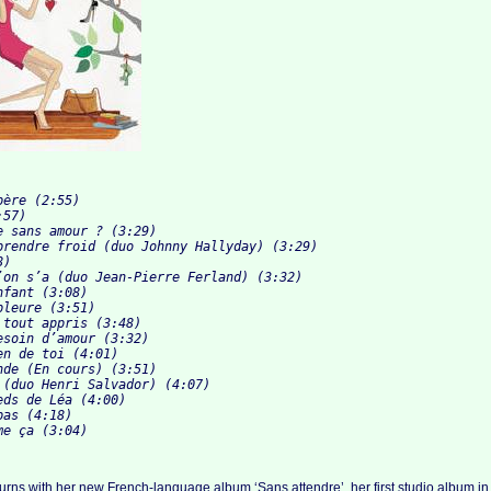
ère (2:55)

57)

 sans amour ? (3:29)

prendre froid (duo Johnny Hallyday) (3:29)

)

’on s’a (duo Jean-Pierre Ferland) (3:32)

fant (3:08)

leure (3:51)

tout appris (3:48)

soin d’amour (3:32)

n de toi (4:01)

de (En cours) (3:51)

 (duo Henri Salvador) (4:07)

ds de Léa (4:00)

as (4:18)

turns with her new French-language album ‘Sans attendre’, her first studio album in 