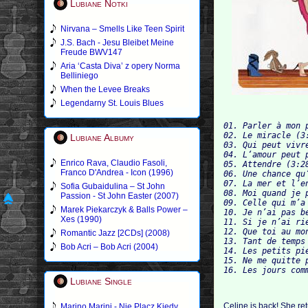
Lubiane Notki
Nirvana – Smells Like Teen Spirit
J.S. Bach - Jesu Bleibet Meine
Freude BWV147
Aria ‘Casta Diva’ z opery Norma
Belliniego
When the Levee Breaks
Legendarny St. Louis Blues
01. Parler à mon p
02. Le miracle (3:
Lubiane Albumy
03. Qui peut vivre
04. L‘amour peut 
Enrico Rava, Claudio Fasoli,
05. Attendre (3:28
Franco D'Andrea - Icon (1996)
06. Une chance qu
07. La mer et l’en
Sofia Gubaidulina – St John
08. Moi quand je p
Passion - St John Easter (2007)
09. Celle qui m’a 
Marek Piekarczyk & Balls Power –
10. Je n’ai pas be
Xes (1990)
11. Si je n’ai rie
12. Que toi au mon
Romantic Jazz [2CDs] (2008)
13. Tant de temps
Bob Acri – Bob Acri (2004)
14. Les petits pie
15. Ne me quitte p
Lubiane Single
Celine is back! She re
Marino Marini - Nie Placz Kiedy