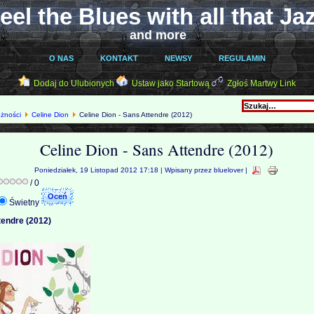
eel the Blues with all that Ja
and more
O NAS
KONTAKT
NEWSY
REGULAMIN
Dodaj do Ulubionych
Ustaw jako Startową
Zgłoś Martwy Link
óżności
Celine Dion
Celine Dion - Sans Attendre (2012)
Celine Dion - Sans Attendre (2012)
Poniedziałek, 19 Listopad 2012 17:18 | Wpisany przez bluelover |
/ 0
Świetny
tendre (2012)