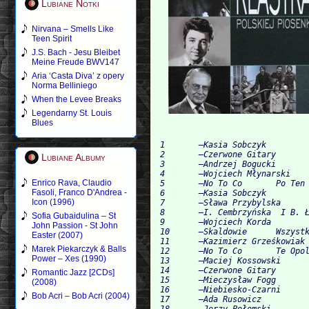
Lubiane Notki
Nirvana – Smells Like
Teen Spirit
J.S. Bach - Jesu Bleibet
Meine Freude BWV147
Aria ‘Casta Diva’ z opery
Norma Belliniego
When the Levee Breaks
Legendarny St. Louis
Blues
1 	–Kasia Sobczyk	 	Nie Bądź Taki Szybki Bill 	2:10

2 	–Czerwone Gitary 	Takie Ładne Oczy 	2:21

Lubiane Albumy
3 	–Andrzej Bogucki 	Czerwony Autobus 	3:27

4 	–Wojciech Młynarski 	Jesteśmy Na Wczasach 	5:05

Enrico Rava, Claudio
5 	–No To Co 	Po Ten Kwiat Czerwony 	3:15

Fasoli, Franco D'Andrea -
6 	–Kasia Sobczyk	 	Mały Książe 	3:50

Icon (1996)
7 	–Sława Przybylska 	Okularnicy 	2:30

8 	–I. Cembrzyńska  I B. Łazuka 	W Siną Dal 	2:10

Sofia Gubaidulina – St
9 	–Wojciech Korda 	Niedziela Będzie Dla Nas 	2:50

John Passion - St John
10 	–Skaldowie 	Wszystko Mi Mówi, Że Mnie Ktoś Pokochał 	2:30

Easter (2007)
11 	–Kazimierz Grześkowiak 	Chłop Żywemu Nie Przepuści 	3:40

Marek Piekarczyk & Balls
12 	–No To Co 	Te Opolskie Dziouchy 	1:55

Power – Xes (1990)
13 	–Maciej Kossowski 	Wakacje Z Blondynką 	2:10

14 	–Czerwone Gitary 	Wróćmy Nad Jeziora 	3:40

Romantic Jazz [2CDs]
15 	–Mieczysław Fogg 	Mały Biały Domek 	5:05

(2008)
16 	–Niebiesko-Czarni 	Głęboka Studzienka 	2:33

Bob Acri – Bob Acri (2004)
17 	–Ada Rusowicz	 	Mój Pierwszy Walc 	2:11

18 	–Jerzy Połomski 	Czy Pani Mieszka Sama 	2:32
