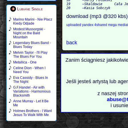
19 	–Skaldowie 	Cała Jesteś W Skowronkach 	2:40

Lubiane Single
download (mp3 @320 kbs)
Marino Marini - Nie Placz
Kiedy Odjade
uploaded
yandex
4shared
mega
mediaf
Modest Mussorgski -
Night on the Bald
Mountain
back
Legendary Blues Band -
Blues Today
Melvin Taylor - I'll Play
The Blues For You
Zanim ściągniesz jakikolwi
Metallica - One
Celine Dion - When I
Need You
Eva Cassidy - Blues In
Jeśli jesteś artystą lub ag
The Night
G.F.Handel - Air with
Variations - Harmonious
z naszej stro
Blacksmith
abuse@t
Anne Murray - Let It Be
i usuni
Me
Holmes Brothers - I Want
Jesus To Walk With Me