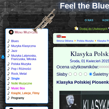
Feel the Blue
O NAS
KON
Dodaj do Ulubionych
Menu Muzyczne
Blues
Strona Główna
Polska Muzyka
Klasyka Po
Muzyka Klasyczna
Klasyka Polsk
Jazz
Muzyka Latynoska,
Francuska, Włoska
Środa, 01 Kwiecień 2015
Polska Muzyka
Ocena użytkowników:
Pop i Różności
Słaby
Świetn
Rock, Metal
Single
Klasyka Polskiej Piosenki
Notki Muzyczne
Music Box
Książki, Lekcje, Filmy
Programy