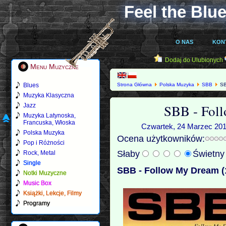
Feel the Blue
O NAS
KON
Dodaj do Ulubionych
Menu Muzyczne
Blues
Strona Główna
Polska Muzyka
SBB
SB
Muzyka Klasyczna
SBB - Fol
Jazz
Muzyka Latynoska,
Francuska, Włoska
Czwartek, 24 Marzec 2011
Polska Muzyka
Ocena użytkowników:
Pop i Różności
Słaby
Świetn
Rock, Metal
Single
SBB - Follow My Dream (
Notki Muzyczne
Music Box
Książki, Lekcje, Filmy
Programy