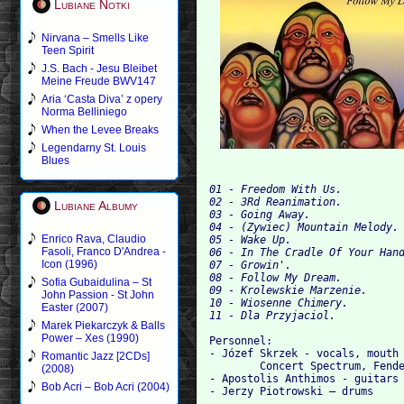
Lubiane Notki
Nirvana – Smells Like
Teen Spirit
J.S. Bach - Jesu Bleibet
Meine Freude BWV147
Aria ‘Casta Diva’ z opery
Norma Belliniego
When the Levee Breaks
Legendarny St. Louis
Blues
01 - Freedom With Us.
02 - 3Rd Reanimation.
Lubiane Albumy
03 - Going Away.
04 - (Zywiec) Mountain Melody.
Enrico Rava, Claudio
05 - Wake Up.
Fasoli, Franco D'Andrea -
06 - In The Cradle Of Your Han
Icon (1996)
07 - Growin'.
08 - Follow My Dream.
Sofia Gubaidulina – St
09 - Krolewskie Marzenie.
John Passion - St John
10 - Wiosenne Chimery.
Easter (2007)
11 - Dla Przyjaciol.
Marek Piekarczyk & Balls
Power – Xes (1990)
Personnel:
- Józef Skrzek - vocals, mouth
Romantic Jazz [2CDs]
      	Concert Spectrum, 
(2008)
- Apostolis Anthimos - guitars
Bob Acri – Bob Acri (2004)
- Jerzy Piotrowski – drums