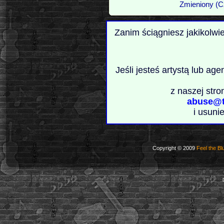
Zmieniony (C
Zanim ściągniesz jakikolwi
Jeśli jesteś artystą lub ag
z naszej stro
abuse@t
i usuni
Copyright © 2009
Feel the Bl