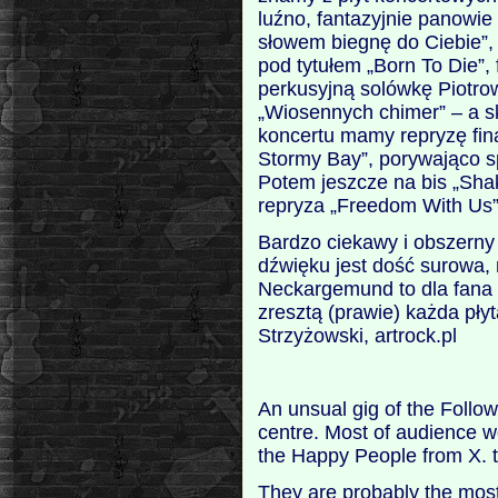
luźno, fantazyjnie panowie
słowem biegnę do Ciebie”,
pod tytułem „Born To Die”,
perkusyjną solówkę Piotro
„Wiosennych chimer” – a sko
koncertu mamy repryzę fin
Stormy Bay”, porywająco s
Potem jeszcze na bis „Shak
repryza „Freedom With Us”
Bardzo ciekawy i obszerny
dźwięku jest dość surowa, 
Neckargemund to dla fana
zresztą (prawie) każda płyta
Strzyżowski, artrock.pl
An unsual gig of the Follow
centre. Most of audience we
the Happy People from X. 
They are probably the most