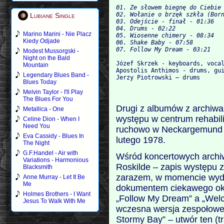
01. Ze słowem biegnę do Ciebie 
02. Wołanie o brzęk szkła (Born
Lubiane Single
03. Odejście - finał - 01:36

04. Drums - 02:22

Marino Marini - Nie Placz
05. Wiosenne chimery - 08:34

Kiedy Odjade
06. Shake Baby - 07:58

Modest Mussorgski -
Night on the Bald
Józef Skrzek - keyboards, vocal
Mountain
Apostolis Anthimos - drums, gui
Legendary Blues Band -
Blues Today
Melvin Taylor - I'll Play
The Blues For You
Drugi z albumów z archiwaln
Metallica - One
występu w centrum rehabil
Celine Dion - When I
Need You
ruchowo w Neckargemund w
Eva Cassidy - Blues In
lutego 1978.
The Night
G.F.Handel - Air with
Wśród koncertowych archiw
Variations - Harmonious
Roskilde – zapis występu z
Blacksmith
zarazem, w momencie wydan
Anne Murray - Let It Be
Me
dokumentem ciekawego okr
Holmes Brothers - I Want
„Follow My Dream” a „Welc
Jesus To Walk With Me
wczesna wersja zespołowe
Stormy Bay” – utwór ten (tr