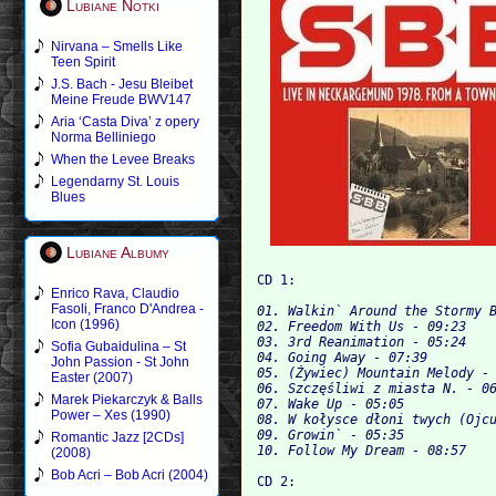
Lubiane Notki
Nirvana – Smells Like
Teen Spirit
J.S. Bach - Jesu Bleibet
Meine Freude BWV147
Aria ‘Casta Diva’ z opery
Norma Belliniego
When the Levee Breaks
Legendarny St. Louis
Blues
Lubiane Albumy
Enrico Rava, Claudio
Fasoli, Franco D'Andrea -
01. Walkin` Around the Stormy B
Icon (1996)
02. Freedom With Us - 09:23

03. 3rd Reanimation - 05:24

Sofia Gubaidulina – St
04. Going Away - 07:39

John Passion - St John
05. (Żywiec) Mountain Melody - 
Easter (2007)
06. Szczęśliwi z miasta N. - 06
Marek Piekarczyk & Balls
07. Wake Up - 05:05

Power – Xes (1990)
08. W kołysce dłoni twych (Ojcu
09. Growin` - 05:35

Romantic Jazz [2CDs]
(2008)
Bob Acri – Bob Acri (2004)