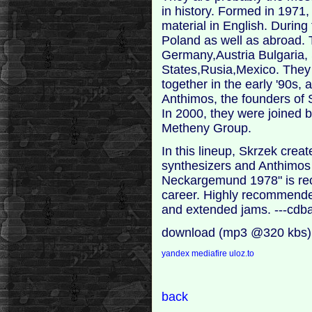
in history. Formed in 1971
material in English. During
Poland as well as abroad. 
Germany,Austria Bulgaria
States,Rusia,Mexico. They
together in the early '90s,
Anthimos, the founders of 
In 2000, they were joined 
Metheny Group.
In this lineup, Skrzek cr
synthesizers and Anthimos d
Neckargemund 1978" is rec
career. Highly recommended 
and extended jams. ---cd
download (mp3 @320 kbs)
yandex
mediafire
uloz.to
back