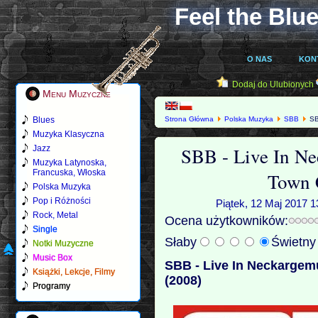
Feel the Blue
O NAS
KON
Dodaj do Ulubionych
Menu Muzyczne
Blues
Strona Główna
Polska Muzyka
SBB
SB
Muzyka Klasyczna
SBB - Live In N
Jazz
Muzyka Latynoska,
Francuska, Włoska
Town 
Polska Muzyka
Pop i Różności
Piątek, 12 Maj 2017 1
Rock, Metal
Ocena użytkowników:
Single
Słaby
Świetn
Notki Muzyczne
Music Box
SBB - Live In Neckargem
Książki, Lekcje, Filmy
(2008)
Programy