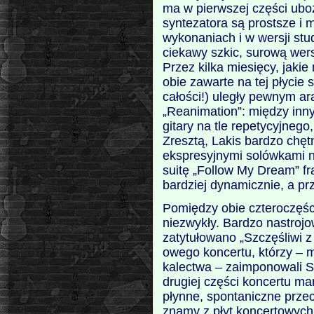
ma w pierwszej części ubo
syntezatora są prostsze i m
wykonaniach i w wersji stu
ciekawy szkic, surową wers
Przez kilka miesięcy, jaki
obie zawarte na tej płyci
całości!) uległy pewnym a
„Reanimation”: między inny
gitary na tle repetycyjneg
Zresztą, Lakis bardzo chęt
ekspresyjnymi solówkami 
suitę „Follow My Dream” f
bardziej dynamicznie, a prz
Pomiędzy obie czteroczęśc
niezwykły. Bardzo nastrojo
zatytułowano „Szczęśliwi z
owego koncertu, którzy –
kalectwa – zaimponowali 
drugiej części koncertu m
płynne, spontaniczne przec
znamy z płyt koncertowych