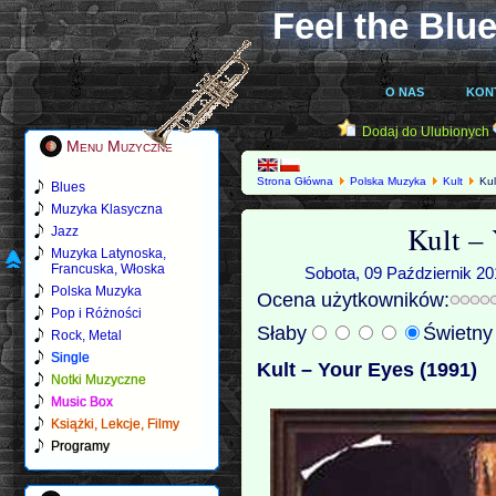
Feel the Blue
O NAS
KON
Dodaj do Ulubionych
Menu Muzyczne
Strona Główna
Polska Muzyka
Kult
Kul
Blues
Muzyka Klasyczna
Kult –
Jazz
Muzyka Latynoska,
Francuska, Włoska
Sobota, 09 Październik 20
Polska Muzyka
Ocena użytkowników:
Pop i Różności
Słaby
Świetn
Rock, Metal
Single
Kult – Your Eyes (1991)
Notki Muzyczne
Music Box
Książki, Lekcje, Filmy
Programy