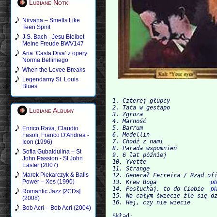
Lubiane Notki
Nirvana – Smells Like
Teen Spirit
J.S. Bach - Jesu Bleibet
Meine Freude BWV147
Aria ‘Casta Diva’ z opery
Norma Belliniego
When the Levee Breaks
Legendarny St. Louis
Blues
1. Czterej głupcy

2. Tata w gestapo

Lubiane Albumy
3. Zgroza

4. Marność

5. Barrum

Enrico Rava, Claudio
6. Medellin

Fasoli, Franco D'Andrea -
7. Chodź z nami

Icon (1996)
8. Parada wspomnień

Sofia Gubaidulina – St
9. 6 lat później

John Passion - St John
10. Yvette

Easter (2007)
11. Strange

Marek Piekarczyk & Balls
12. Generał Ferreira / Rząd ofi
Power – Xes (1990)
13. Krew Boga                
pl
14. Posłuchaj, to do Ciebie  
pl
Romantic Jazz [2CDs]
15. Na całym świecie źle się dz
(2008)
Bob Acri – Bob Acri (2004)
Skład:
