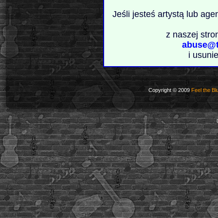
Jeśli jesteś artystą lub ag
z naszej stro
abuse@t
i usuni
Copyright © 2009
Feel the Bl