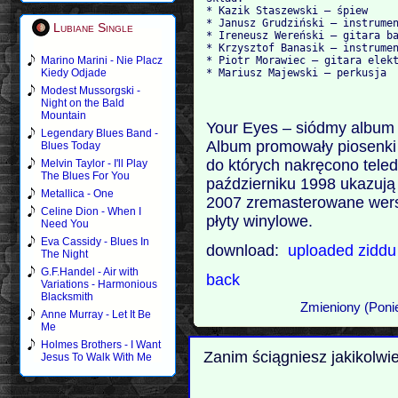
* Kazik Staszewski – śpiew

* Janusz Grudziński – instrumen
Lubiane Single
* Ireneusz Wereński – gitara ba
* Krzysztof Banasik – instrumen
* Piotr Morawiec – gitara elekt
Marino Marini - Nie Placz
Kiedy Odjade
Modest Mussorgski -
Night on the Bald
Mountain
Your Eyes – siódmy album 
Legendary Blues Band -
Album promowały piosenki 
Blues Today
do których nakręcono tele
Melvin Taylor - I'll Play
The Blues For You
październiku 1998 ukazują 
Metallica - One
2007 zremasterowane wersj
Celine Dion - When I
płyty winylowe.
Need You
Eva Cassidy - Blues In
download:
uploaded
zidd
The Night
G.F.Handel - Air with
back
Variations - Harmonious
Blacksmith
Zmieniony (Poni
Anne Murray - Let It Be
Me
Holmes Brothers - I Want
Zanim ściągniesz jakikolwi
Jesus To Walk With Me