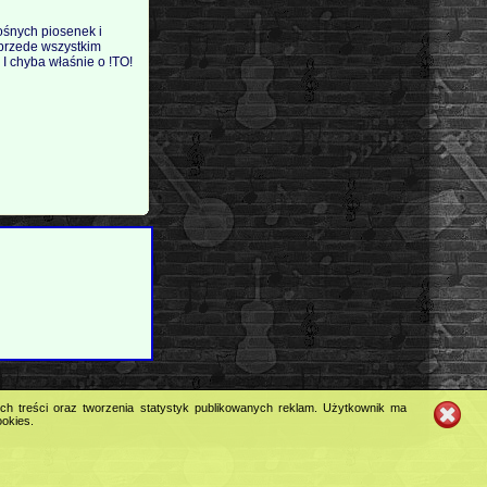
ośnych piosenek i
 przede wszystkim
 I chyba właśnie o !TO!
ych treści oraz tworzenia statystyk publikowanych reklam. Użytkownik ma
ookies.