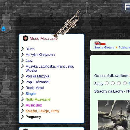
F
Menu Muzyczne
Strona Główna
Polska 
Blues
Muzyka Klasyczna
Jazz
Muzyka Latynoska, Francuska,
Włoska
Ocena użytkowników:
Polska Muzyka
Pop i Różności
Słaby
Rock, Metal
Strachy na Lachy - !T
Single
Notki Muzyczne
Music Box
Książki, Lekcje, Filmy
Programy