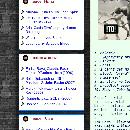
Lubiane Notki
Nirvana – Smells Like Teen Spirit
J.S. Bach - Jesu Bleibet Meine
Freude BWV147
Aria ‘Casta Diva’ z opery Norma
Belliniego
When the Levee Breaks
Legendarny St. Louis Blues
1."Mokotów"

2."Sympatyczny atr
Lubiane Albumy
3."Bankrut"

4."Gorsi"

Enrico Rava, Claudio Fasoli,
5."I can't get no 
Franco D'Andrea - Icon (1996)
6."Bloody Poland"

7."Rumieniec"

Sofia Gubaidulina – St John
8."Za stary na Cou
Passion - St John Easter (2007)
9."Dreadlock queen
Marek Piekarczyk & Balls Power –
Xes (1990)
Grabaż – wokal

Romantic Jazz [2CDs] (2008)
Lo – bas, wokal

Bob Acri – Bob Acri (2004)
Kozak – gitara, wo
Maniek – gitara, w
Kuzyn – perkusja

+

Lubiane Single
Tom Horn – klawisz
Arek Rejda – klawi
Marino Marini - Nie Placz Kiedy