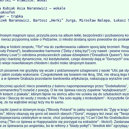
Górski – klawisze, wokal

a Kubiak Asia Naranowicz – wokale

aksofon

er – trąbka

achowym magnum opus, przyszła pora na album lekki, bezpośredni i pozbawiony kotu
 nieraz przypomną sobie o Pidżamie, ci młodsi dostaną sporo powodów do poskak
ką w historii zespołu, "!To!" ma do zaoferowania całkiem sporą talię brzmień. Re
Bloody Poland"), beatlesowskie harmonie ("Żeby z tobą być") czy nawet - pewne no
ourtney Love") i odrobina producenckich zabaw dźwiękiem ("Dreadlock Queen"). 
iężej i bardziej dynamicznie, niż kiedykolwiek, czego dowody dają w "Gorszych" oraz
go wieje nowofalowym chłodem i dudni nisko strojonym basem.
h piosenek nie gryzłyby się wcale z pidżamowymi szlagierami z epoki "Ulic jak sty
 z jakim zostały wykonane. Czegokolwiek się bowiem nie tkną, SNL nie stracą tego
, a w śpiewie Grabaża pozostanie bardowska artykulacja, nakazująca wyraźne ce
idoczniej upuścić nieco powietrza z balonu napompowanego przez "Dodekafonia",
ermanentny?) rozwód z poezją. O ile nie śpiewa rzeczy zupełnie "wylajtowanych", 
 kotach z plakatu", którym fajnie na słońcu albo nie ucieka się do sztubackich wyz
icie / Skoczę do wody z mostu w Pile / Na solo wyjdę z krokodylem" - Krzysztofie G
się, że na wątrobie wciąż leży mu to samo.
iężki żywot w dziwnym kraju ("Bloody Poland" to jakby suplement do "Żyję w kraj
ic", którzy okazują się gorsi od swoich starych ("Gorsi", mogący też zwać się "Twoja
pieprzania celebrytom w necie, choć poświęcony jej "I Can’t Get No Gratisfaction
ną ("Ten co śpiewa w Happysadzie się porzygał na estradzie" - litości!). Zastana
e ze śpiewania po angielsku, bo te refreny z "blady połlęt" i "dredlok kłin" zgrzytają