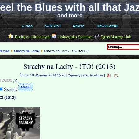
eel the Blues with all that Ja
and more
O NAS
KONTAKT
NEWSY
REGULAMIN
Dodaj do Ulubionych
Ustaw jako Startową
Zgłoś Martwy Link
Muzyka
Strachy Na Lachy
Strachy na Lachy - !TO! (2013)
Strachy na Lachy - !TO! (2013)
Środa, 10 Wrzesień 2014 15:28 | Wpisany przez bluelover |
/ 0
Świetny
O! (2013)