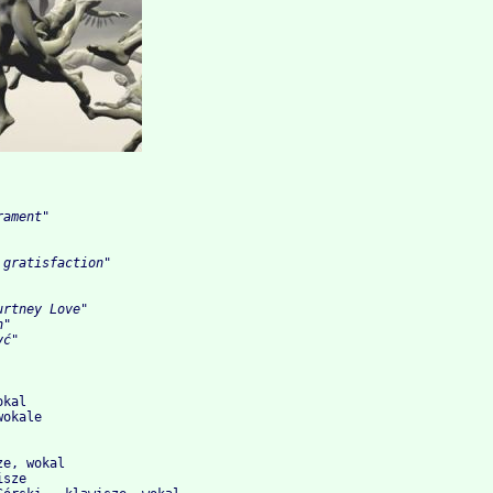
ament"

gratisfaction"

rtney Love"

"

kal

okale

e, wokal 

sze
