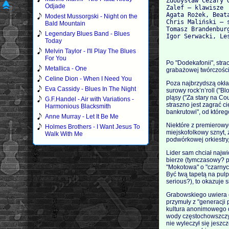
Zdobysław Cezary 
Odjade
Zalef – klawisze

Agata Rożek, Beat
Modest Mussorgski - Night on the
Chris Maliński – s
Bald Mountain
Tomasz Brandenburg
Legendary Blues Band - Blues
Today
Melvin Taylor - I'll Play The Blues
For You
Po "Dodekafonii", str
Metallica - One
grabażowej twórczości
Celine Dion - When I Need You
Poza najbrzydszą okład
Eva Cassidy - Blues In The Night
surowy rock’n’roll ("
pląsy ("Za stary na C
G.F.Handel - Air with Variations -
straszno jest zagrać c
Harmonious Blacksmith
bankrutowi", od które
Anne Murray - Let It Be Me
Niektóre z premierowyc
Holmes Brothers - I Want Jesus To
miejskofolkowy sznyt,
Walk With Me
podwórkowej orkiestry
Lider sam chciał najw
bierze (tymczasowy? p
"Mokotowa" o "czarnych
Być twą tapetą na pulp
serious?), to okazuje 
Grabowskiego uwiera c
przymuły z "generacji p
kultura anonimowego do
wody częstochowszczyz
nie wyleczył się jeszcz