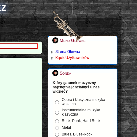
zz
Menu Główne
Strona Główna
Kącik Użytkowników
Sonda
Który gatunek muzyczny
najchętniej chciałbyś u nas
widzieć?
Opera i klasyczna muzyka
wokalna
Instrumentalna muzyka
klasyczna
Rock, Punk, Hard Rock
Metal
Blues, Blues-Rock