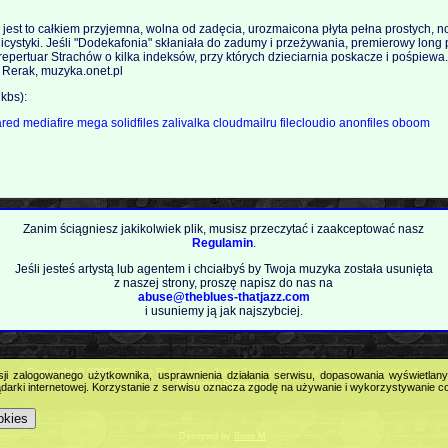
 jest to całkiem przyjemna, wolna od zadęcia, urozmaicona płyta pełna prostych, n
icystyki. Jeśli "Dodekafonia" skłaniała do zadumy i przeżywania, premierowy long
epertuar Strachów o kilka indeksów, przy których dzieciarnia poskacze i pośpiewa.
n Rerak, muzyka.onet.pl
kbs):
ared
mediafire
mega
solidfiles
zalivalka
cloudmailru
filecloudio
anonfiles
oboom
Zanim ściągniesz jakikolwiek plik, musisz przeczytać i zaakceptować nasz
Regulamin
.
Jeśli jesteś artystą lub agentem i chciałbyś by Twoja muzyka została usunięta
z naszej strony, proszę napisz do nas na
abuse@theblues-thatjazz.com
i usuniemy ją jak najszybciej.
Copyright © 2009
Feel the Blues with all that Jazz (and more) - best music portal!
.
sji zalogowanego użytkownika, usprawnienia działania serwisu, dopasowania wyświetlan
All Rights Reserved.
darki internetowej. Korzystanie z serwisu oznacza zgodę na używanie i wykorzystywanie c
okies
Designed by
Boris M
.