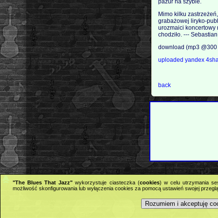
pazur na szybie.
Mimo kilku zastrzeżeń,
grabażowej liryko-publ
urozmaici koncertowy r
chodziło. --- Sebastia
download (mp3 @300 
uploaded
yandex
4sh
back
"The Blues That Jazz"
wykorzystuje ciasteczka (
cookies
) w celu utrzymania se
możliwość skonfigurowania lub wyłączenia cookies za pomocą ustawień swojej przeglą
Rozumiem i akceptuję co