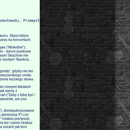
rnu. Starsi kibice
ania na koncertach.
ggae ("Mokotów"),
vum - dance punkowe
Nowym Strachom nie
 niezłym "Bankrut...
gmaty", gdyby nie ten
 łobuzerskiego uroku
dzenie każdego słowa.
 bo nowymi tekstami
jak wersy z
nań ("Żeby z tobą być /
rabowski, are you
u"), skomputeryzowane
 generacja II") czy
" osłabia pierwszej
wia też czemu Grabaż
 w uszach jak koci