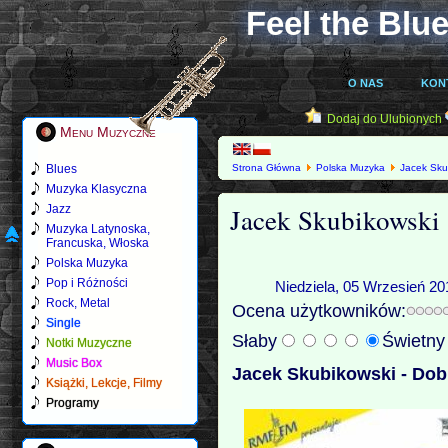
Feel the Blue
O NAS
KON
Dodaj do Ulubionych
Menu Muzyczne
Blues
Strona Główna
Polska Muzyka
Jacek Sku
Muzyka Klasyczna
Jacek Skubikowski 
Jazz
Muzyka Latynoska,
Francuska, Włoska
Polska Muzyka
Pop i Różności
Niedziela, 05 Wrzesień 20
Rock, Metal
Ocena użytkowników:
Single
Słaby
Świetn
Notki Muzyczne
Music Box
Jacek Skubikowski - Dob
Książki, Lekcje, Filmy
Programy