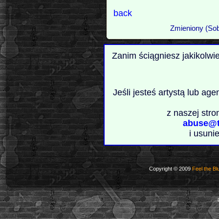
back
Zmieniony (Sob
Zanim ściągniesz jakikolwi
Jeśli jesteś artystą lub ag
z naszej stro
abuse@t
i usuni
Copyright © 2009
Feel the Bl