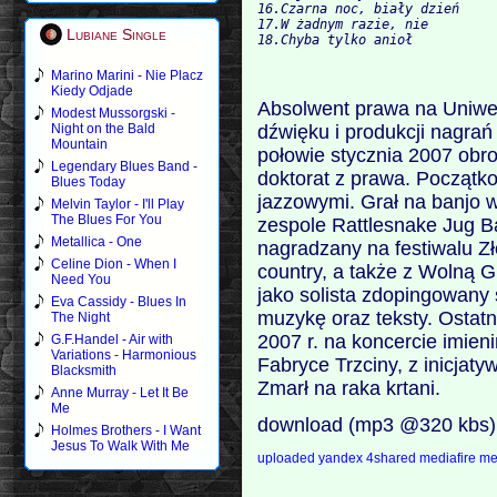
16.Czarna noc, biały dzień
17.W żadnym razie, nie
Lubiane Single
18.Chyba tylko anioł
Marino Marini - Nie Placz
Kiedy Odjade
Absolwent prawa na Uniwer
Modest Mussorgski -
dźwięku i produkcji nagra
Night on the Bald
Mountain
połowie stycznia 2007 obr
Legendary Blues Band -
doktorat z prawa. Początk
Blues Today
jazzowymi. Grał na banjo 
Melvin Taylor - I'll Play
The Blues For You
zespole Rattlesnake Jug B
Metallica - One
nagradzany na festiwalu Z
Celine Dion - When I
country, a także z Wolną 
Need You
jako solista zdopingowany 
Eva Cassidy - Blues In
muzykę oraz teksty. Ostatni
The Night
2007 r. na koncercie imi
G.F.Handel - Air with
Variations - Harmonious
Fabryce Trzciny, z inicjat
Blacksmith
Zmarł na raka krtani.
Anne Murray - Let It Be
Me
download (mp3 @320 kbs)
Holmes Brothers - I Want
Jesus To Walk With Me
uploaded
yandex
4shared
mediafire
m