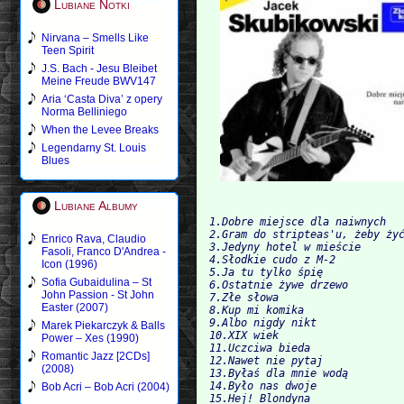
Lubiane Notki
Nirvana – Smells Like
Teen Spirit
J.S. Bach - Jesu Bleibet
Meine Freude BWV147
Aria ‘Casta Diva’ z opery
Norma Belliniego
When the Levee Breaks
Legendarny St. Louis
Blues
Lubiane Albumy
1.Dobre miejsce dla naiwnych
2.Gram do stripteas'u, żeby ży
Enrico Rava, Claudio
3.Jedyny hotel w mieście
Fasoli, Franco D'Andrea -
4.Słodkie cudo z M-2
Icon (1996)
5.Ja tu tylko śpię
Sofia Gubaidulina – St
6.Ostatnie żywe drzewo
John Passion - St John
7.Złe słowa
Easter (2007)
8.Kup mi komika
9.Albo nigdy nikt
Marek Piekarczyk & Balls
10.XIX wiek
Power – Xes (1990)
11.Uczciwa bieda
Romantic Jazz [2CDs]
12.Nawet nie pytaj
(2008)
13.Byłaś dla mnie wodą
14.Było nas dwoje
Bob Acri – Bob Acri (2004)
15.Hej! Blondyna