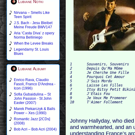
Lubiane Notki
Nirvana – Smells Like
Teen Spirit
J.S. Bach - Jesu Bleibet
Meine Freude BWV147
Aria ‘Casta Diva’ z opery
Norma Belliniego
When the Levee Breaks
Legendarny St. Louis
Blues
1 	Souvenirs, Souvenirs 	

2 	Depuis Qu'Ma Môme 	

Lubiane Albumy
3 	Je Cherche Une Fille 	

4 	Pourquoi Cet Amour 	

Enrico Rava, Claudio
5 	J'Suis Mordu 	

Fasoli, Franco D'Andrea -
6 	Laisse Les Filles 	

Icon (1996)
7 	Itsy Bitsy Petit Bikini 	

8 	J'Etais Fou 	

Sofia Gubaidulina – St
9 	Je Veux Me Promener 	

John Passion - St John
Easter (2007)
Marek Piekarczyk & Balls
Power – Xes (1990)
Romantic Jazz [2CDs]
Johnny Hallyday, who died 
(2008)
and warmhearted, and an 
Bob Acri – Bob Acri (2004)
understanding France’s ard