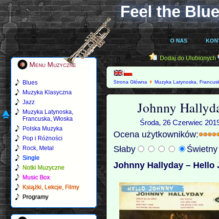
Feel the Blue
O NAS
KON
Dodaj do Ulubionych
Menu Muzyczne
Blues
Strona Główna
Muzyka Latynoska, Francus
(1960)
Muzyka Klasyczna
Johnny Hallyda
Jazz
Muzyka Latynoska,
Francuska, Włoska
Środa, 26 Czerwiec 2019
Polska Muzyka
Ocena użytkowników:
Pop i Różności
Słaby
Świetn
Rock, Metal
Single
Johnny Hallyday ‎– Hello
Notki Muzyczne
Music Box
Książki, Lekcje, Filmy
Programy