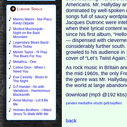
Americans. Mr. Hallyday ar
Lubiane Single
dominated by well-spoken mu
songs full of saucy wordpl
Marino Marini - Nie Placz
Jacques Dutronc were inte
Kiedy Odjade
when their lyrical conten
Modest Mussorgski -
Night on the Bald
since his first album, “Hell
Mountain
— dispensed with clevern
Legendary Blues Band -
considerably further south.
Blues Today
growled to his audience in 
Melvin Taylor - I'll Play
The Blues For You
cover of “Let’s Twist Again.”
Metallica - One
As rock music in Britain a
Celine Dion - When I
Need You
the mid-1960s, the only Fr
Eva Cassidy - Blues In
the genre was Mr. Hallyda
The Night
the world at large abandon
G.F.Handel - Air with
Variations - Harmonious
download (mp3 @192 kbs)
Blacksmith
Anne Murray - Let It Be
yandex
mediafire
ulozto
gett
bayfiles
Me
Holmes Brothers - I Want
Jesus To Walk With Me
back