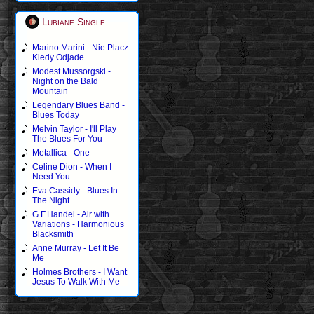
Lubiane Single
Marino Marini - Nie Placz
Kiedy Odjade
Modest Mussorgski -
Night on the Bald
Mountain
Legendary Blues Band -
Blues Today
Melvin Taylor - I'll Play
The Blues For You
Metallica - One
Celine Dion - When I
Need You
Eva Cassidy - Blues In
The Night
G.F.Handel - Air with
Variations - Harmonious
Blacksmith
Anne Murray - Let It Be
Me
Holmes Brothers - I Want
Jesus To Walk With Me