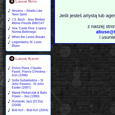
Lubiane Notki
Nirvana – Smells Like
Teen Spirit
Jeśli jesteś artystą lub ag
J.S. Bach - Jesu Bleibet
Meine Freude BWV147
z naszej stro
Aria ‘Casta Diva’ z opery
abuse@t
Norma Belliniego
i usuni
When the Levee Breaks
Legendarny St. Louis
Blues
Lubiane Albumy
Enrico Rava, Claudio
Fasoli, Franco D'Andrea -
Icon (1996)
Sofia Gubaidulina – St
John Passion - St John
Easter (2007)
Marek Piekarczyk & Balls
Power – Xes (1990)
Romantic Jazz [2CDs]
(2008)
Bob Acri – Bob Acri (2004)