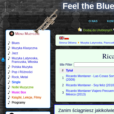
Feel the Blue
O NAS
KON
Dodaj do Ulubionych
Menu Muzyczne
Blues
Strona Główna
Muzyka Latynoska, Francus
Muzyka Klasyczna
Ric
Jazz
Muzyka Latynoska,
Francuska, Włoska
title Filter
Polska Muzyka
#
Tytuł
Pop i Różności
Ricardo Montaner - Las Cosas S
Rock, Metal
1
(2009)
Single
2
Ricardo Montaner - Soy feliz (2010
Notki Muzyczne
Ricardo Montaner Viajero Frecuent
Music Box
3
México (2013)
Książki, Lekcje, Filmy
Programy
Zanim ściągniesz jakikolwi