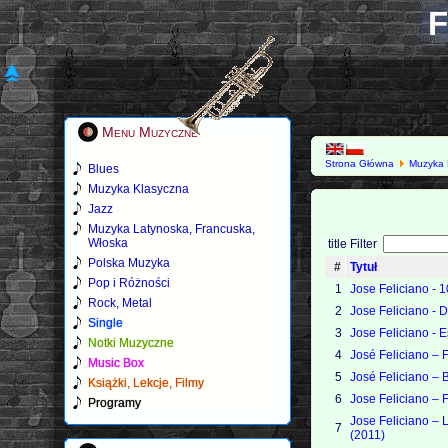
F
Menu Muzyczne
Strona Główna
Muzyka 
Blues
Muzyka Klasyczna
Jazz
Muzyka Latynoska, Francuska,
Włoska
title Filter
Polska Muzyka
#
Tytuł
Pop i Różności
1
Jose Feliciano - 
Rock, Metal
2
Jose Feliciano - 
Single
3
Jose Feliciano - 
Notki Muzyczne
4
José Feliciano ‎–
Music Box
5
José Feliciano –
Książki, Lekcje, Filmy
6
Jose Feliciano – F
Programy
Jose Feliciano – 
7
(2011)