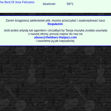
The Best Of Jose Feliciano
bluelover
5871
Zanim ściągniesz jakikolwiek plik, musisz przeczytać i zaakceptować nasz
Regulamin
.
Jeśli jesteś artystą lub agentem i chciałbyś by Twoja muzyka została usunięta
z naszej strony, proszę napisz do nas na
abuse@theblues-thatjazz.com
i usuniemy ją jak najszybciej.