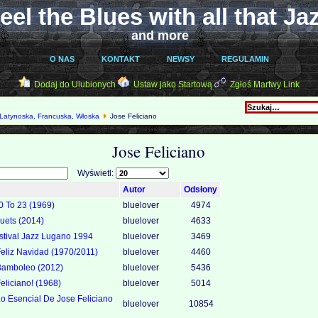
eel the Blues with all that Ja
and more
O NAS
KONTAKT
NEWSY
REGULAMIN
Dodaj do Ulubionych
Ustaw jako Startową
Zgłoś Martwy Link
Latynoska, Francuska, Włoska
Jose Feliciano
Jose Feliciano
Wyświetl:
Autor
Odsłony
10 To 23 (1969)
bluelover
4974
Duets (2014)
bluelover
4633
Estival Jazz Lugano 1994
bluelover
3469
 Feliz Navidad (1970/2011)
bluelover
4460
 Bamboleo (2012)
bluelover
5436
eliciano! (1968)
bluelover
5014
Lo Esencial De Jose Feliciano
bluelover
10854