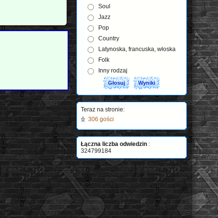
Soul
Jazz
Pop
Country
Latynoska, francuska, włoska
Folk
Inny rodzaj
Teraz na stronie:
306 gości
Łączna liczba odwiedzin
:
324799184