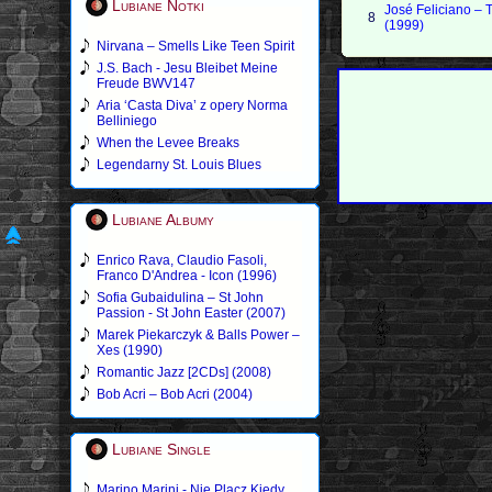
Lubiane Notki
José Feliciano – 
8
(1999)
Nirvana – Smells Like Teen Spirit
J.S. Bach - Jesu Bleibet Meine
Freude BWV147
Aria ‘Casta Diva’ z opery Norma
Belliniego
When the Levee Breaks
Legendarny St. Louis Blues
Lubiane Albumy
Enrico Rava, Claudio Fasoli,
Franco D'Andrea - Icon (1996)
Sofia Gubaidulina – St John
Passion - St John Easter (2007)
Marek Piekarczyk & Balls Power –
Xes (1990)
Romantic Jazz [2CDs] (2008)
Bob Acri – Bob Acri (2004)
Lubiane Single
Marino Marini - Nie Placz Kiedy