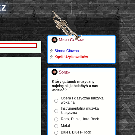
zz
Menu Główne
Strona Główna
Kącik Użytkowników
Sonda
Który gatunek muzyczny
najchętniej chciałbyś u nas
widzieć?
Opera i klasyczna muzyka
wokalna
Instrumentalna muzyka
klasyczna
Rock, Punk, Hard Rock
Metal
Blues, Blues-Rock