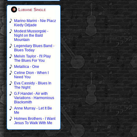
Lubiane Single
Marino Marini - Nie Placz
Kiedy Odjade
Modest Mussorgski -
Night on the Bald
Mountain
Legendary Blues Band -
Blues Today
Melvin Taylor - I'll Play
The Blues For You
Metallica - One
Celine Dion - When I
Need You
Eva Cassidy - Blues In
The Night
G.F.Handel - Air with
Variations - Harmonious
Blacksmith
Anne Murray - Let It Be
Me
Holmes Brothers - I Want
Jesus To Walk With Me