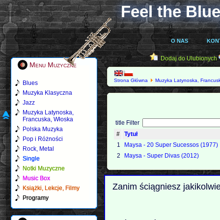
Feel the Blue
O NAS
KON
Dodaj do Ulubionych
Menu Muzyczne
Strona Główna
Muzyka Latynoska, Francus
Blues
Muzyka Klasyczna
Jazz
Muzyka Latynoska,
Francuska, Włoska
title Filter
Polska Muzyka
#
Tytuł
Pop i Różności
1
Maysa - 20 Super Sucessos (1977)
Rock, Metal
2
Maysa - Super Divas (2012)
Single
Notki Muzyczne
Music Box
Zanim ściągniesz jakikolwi
Książki, Lekcje, Filmy
Programy