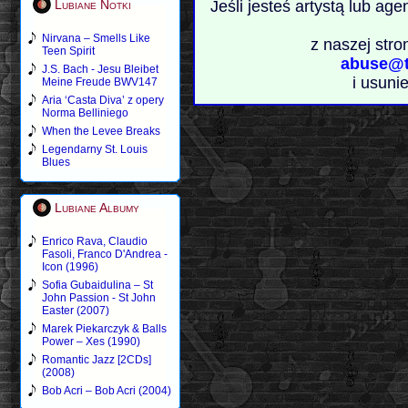
Lubiane Notki
Jeśli jesteś artystą lub ag
Nirvana – Smells Like
z naszej stro
Teen Spirit
abuse@t
J.S. Bach - Jesu Bleibet
i usuni
Meine Freude BWV147
Aria ‘Casta Diva’ z opery
Norma Belliniego
When the Levee Breaks
Legendarny St. Louis
Blues
Lubiane Albumy
Enrico Rava, Claudio
Fasoli, Franco D'Andrea -
Icon (1996)
Sofia Gubaidulina – St
John Passion - St John
Easter (2007)
Marek Piekarczyk & Balls
Power – Xes (1990)
Romantic Jazz [2CDs]
(2008)
Bob Acri – Bob Acri (2004)