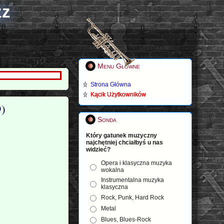
zz
Menu Główne
Strona Główna
Kącik Użytkowników
9)
Sonda
Który gatunek muzyczny
najchętniej chciałbyś u nas
widzieć?
Opera i klasyczna muzyka
wokalna
Instrumentalna muzyka
klasyczna
Rock, Punk, Hard Rock
Metal
Blues, Blues-Rock