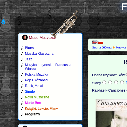
F
Menu Muzyczne
Blues
Strona Główna
Muzyka 
Muzyka Klasyczna
R
Jazz
Muzyka Latynoska, Francuska,
Włoska
Polska Muzyka
Ocena użytkowników:
Pop i Różności
Słaby
Rock, Metal
Raphael - Canciones 
Single
Notki Muzyczne
Music Box
Książki, Lekcje, Filmy
Programy