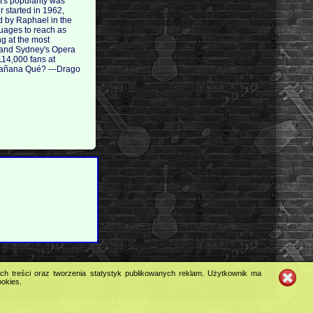
t's popularity was
 started in 1962,
ed by Raphael in the
uages to reach as
g at the most
, and Sydney's Opera
114,000 fans at
 Mañana Qué? ---Drago
ych treści oraz tworzenia statystyk publikowanych reklam. Użytkownik ma
ookies.