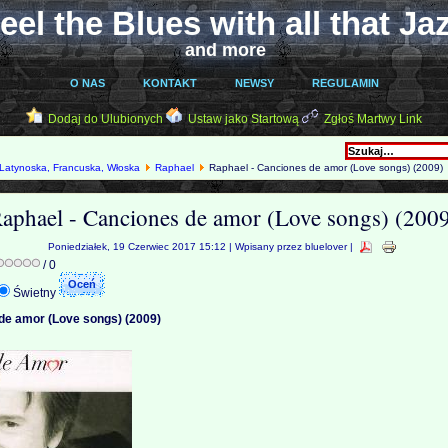
eel the Blues with all that Ja
and more
O NAS
KONTAKT
NEWSY
REGULAMIN
Dodaj do Ulubionych
Ustaw jako Startową
Zgłoś Martwy Link
Latynoska, Francuska, Włoska
Raphael
Raphael - Canciones de amor (Love songs) (2009)
aphael - Canciones de amor (Love songs) (200
Poniedziałek, 19 Czerwiec 2017 15:12 | Wpisany przez bluelover |
/ 0
Świetny
de amor (Love songs) (2009)