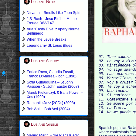
Lubiane Notki
Nirvana – Smells Like Teen Spirit
J.S. Bach - Jesu Bleibet Meine
Freude BWV147
Aria ‘Casta Diva’ z opery Norma
Belliniego
When the Levee Breaks
Legendarny St. Louis Blues
01. Toco madera

Lubiane Albumy
02. Lo voy a divid
03. Mintiéndome ol
04. Yo sigo amándo
Enrico Rava, Claudio Fasoli,
05. Las apariencia
Franco D'Andrea - Icon (1996)
06. Maravilloso, 
Sofia Gubaidulina – St John
07. Voy a cruzar l
Passion - St John Easter (2007)
08. Te voy a echar
09. Una locura

Marek Piekarczyk & Balls Power –
10. Si supieras

Xes (1990)
11. Comienzame a v
Romantic Jazz [2CDs] (2008)
12. Se muere por m
13. La Tierra

Bob Acri – Bob Acri (2004)
Lubiane Single
Spanish pop star Rafael
where contestants from
Marino Marini - Nie Placz Kiedy