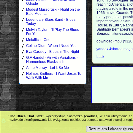
song "Yo Soy Aquel" an
Odjade
reaching America, allo
playing a role in the 
Modest Mussorgski - Night on the
1966 movie Cuando Tú 
Bald Mountain
many people as possibl
Legendary Blues Band - Blues
important venues arou
Today
House. In 1987, Raphae
Santiago Bernabeu's s
Melvin Taylor - I'll Play The Blues
Bonacich, itunes.appl
For You
Metallica - One
download (mp3 @320 
Celine Dion - When I Need You
yandex
4shared
meg
Eva Cassidy - Blues In The Night
back
G.F.Handel - Air with Variations -
Harmonious Blacksmith
Anne Murray - Let It Be Me
Holmes Brothers - I Want Jesus To
Walk With Me
"The Blues That Jazz"
wykorzystuje ciasteczka (
cookies
) w celu utrzymania se
możliwość skonfigurowania lub wyłączenia cookies za pomocą ustawień swojej przeglą
Rozumiem i akceptuję co