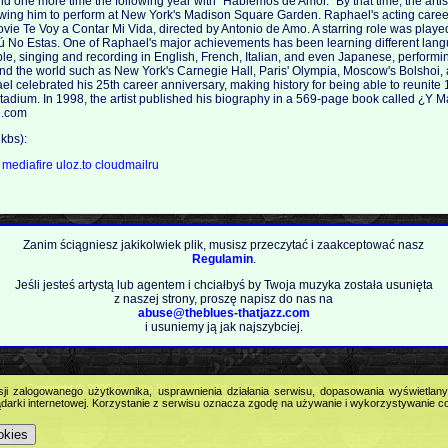
d one more time the following year with "Hablemos de Amor." By that time, the artis
wing him to perform at New York's Madison Square Garden. Raphael's acting career
movie Te Voy a Contar Mi Vida, directed by Antonio de Amo. A starring role was play
No Estas. One of Raphael's major achievements has been learning different lang
e, singing and recording in English, French, Italian, and even Japanese, performin
nd the world such as New York's Carnegie Hall, Paris' Olympia, Moscow's Bolshoi
l celebrated his 25th career anniversary, making history for being able to reunite 
tadium. In 1998, the artist published his biography in a 569-page book called ¿Y
e.com
kbs):
a
mediafire
uloz.to
cloudmailru
Zanim ściągniesz jakikolwiek plik, musisz przeczytać i zaakceptować nasz
Regulamin
.
Jeśli jesteś artystą lub agentem i chciałbyś by Twoja muzyka została usunięta
z naszej strony, proszę napisz do nas na
abuse@theblues-thatjazz.com
i usuniemy ją jak najszybciej.
Copyright © 2009
Feel the Blues with all that Jazz (and more) - best music portal!
.
sji zalogowanego użytkownika, usprawnienia działania serwisu, dopasowania wyświetlan
All Rights Reserved.
darki internetowej. Korzystanie z serwisu oznacza zgodę na używanie i wykorzystywanie c
okies