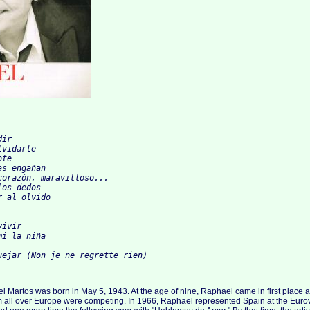
ir

vidarte

te

s engañan

corazón, maravilloso...

os dedos

 al olvido

ivir

i la niña

 Martos was born in May 5, 1943. At the age of nine, Raphael came in first place at 
 all over Europe were competing. In 1966, Raphael represented Spain at the Eurovis