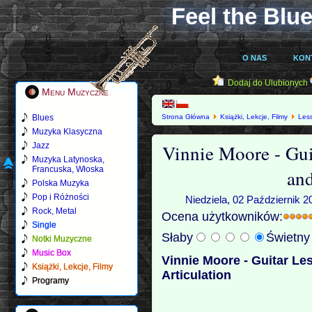
Feel the Blue
O NAS
KON
Dodaj do Ulubionych
Menu Muzyczne
Blues
Strona Główna
Książki, Lekcje, Filmy
Les
Articulation
Muzyka Klasyczna
Vinnie Moore - Gui
Jazz
Muzyka Latynoska,
Francuska, Włoska
and
Polska Muzyka
Pop i Różności
Niedziela, 02 Październik 2
Rock, Metal
Ocena użytkowników:
Single
Słaby
Świetn
Notki Muzyczne
Music Box
Vinnie Moore - Guitar Le
Książki, Lekcje, Filmy
Articulation
Programy