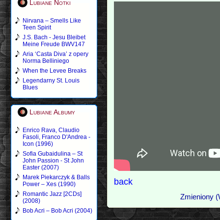
Lubiane Notki
Nirvana – Smells Like
Teen Spirit
J.S. Bach - Jesu Bleibet
Meine Freude BWV147
Aria ‘Casta Diva’ z opery
Norma Belliniego
When the Levee Breaks
Legendarny St. Louis
Blues
Lubiane Albumy
Enrico Rava, Claudio
Fasoli, Franco D'Andrea -
Icon (1996)
Sofia Gubaidulina – St
John Passion - St John
Easter (2007)
Marek Piekarczyk & Balls
back
Power – Xes (1990)
Romantic Jazz [2CDs]
Zmieniony (
(2008)
Bob Acri – Bob Acri (2004)