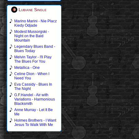
Lubiane Single
Marino Marini - Nie Placz
Kiedy Odjade
Modest Mussorgski -
Night on the Bald
Mountain
Legendary Blues Band -
Blues Today
Melvin Taylor - I'll Play
The Blues For You
Metallica - One
Celine Dion - When I
Need You
Eva Cassidy - Blues In
The Night
G.F.Handel - Air with
Variations - Harmonious
Blacksmith
Anne Murray - Let It Be
Me
Holmes Brothers - I Want
Jesus To Walk With Me