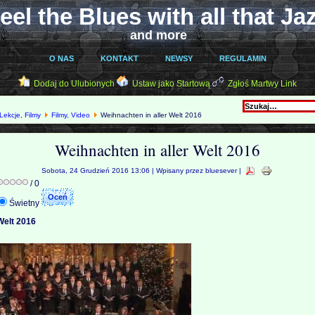
eel the Blues with all that Ja
and more
O NAS
KONTAKT
NEWSY
REGULAMIN
Dodaj do Ulubionych
Ustaw jako Startową
Zgłoś Martwy Link
 Lekcje, Filmy
Filmy, Video
Weihnachten in aller Welt 2016
Weihnachten in aller Welt 2016
Sobota, 24 Grudzień 2016 13:06 | Wpisany przez bluesever |
/ 0
Świetny
Welt 2016