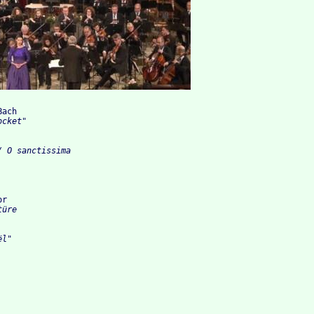
Bach
or