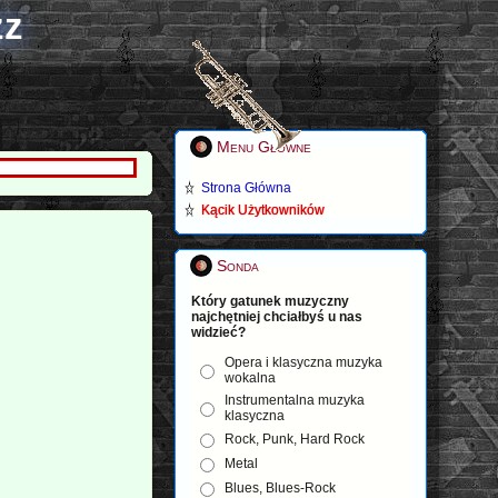
zz
Menu Główne
Strona Główna
Kącik Użytkowników
Sonda
Który gatunek muzyczny
najchętniej chciałbyś u nas
widzieć?
Opera i klasyczna muzyka
wokalna
Instrumentalna muzyka
klasyczna
Rock, Punk, Hard Rock
Metal
Blues, Blues-Rock