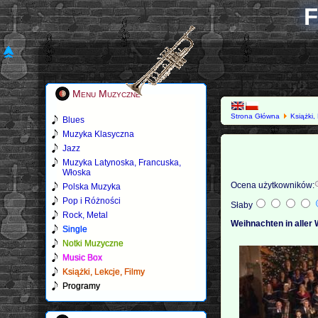
F
Menu Muzyczne
Strona Główna
Książki,
Blues
Muzyka Klasyczna
Jazz
Muzyka Latynoska, Francuska,
Włoska
Ocena użytkowników:
Polska Muzyka
Pop i Różności
Słaby
Rock, Metal
Weihnachten in aller 
Single
Notki Muzyczne
Music Box
Książki, Lekcje, Filmy
Programy