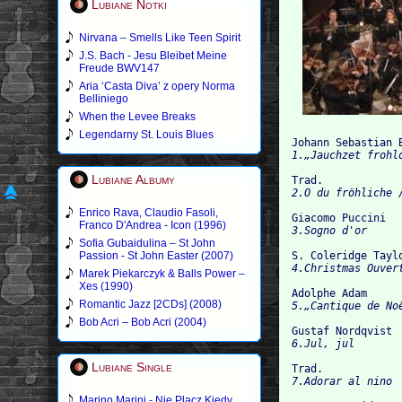
Lubiane Notki
Nirvana – Smells Like Teen Spirit
J.S. Bach - Jesu Bleibet Meine
Freude BWV147
Aria ‘Casta Diva’ z opery Norma
Belliniego
When the Levee Breaks
Legendarny St. Louis Blues
Johann Sebastian 
Lubiane Albumy
Trad.
Enrico Rava, Claudio Fasoli,
Giacomo Puccini
Franco D'Andrea - Icon (1996)
Sofia Gubaidulina – St John
Passion - St John Easter (2007)
S. Coleridge Tayl
Marek Piekarczyk & Balls Power –
Xes (1990)
Adolphe Adam
Romantic Jazz [2CDs] (2008)
Bob Acri – Bob Acri (2004)
Gustaf Nordqvist
Lubiane Single
Trad.
Marino Marini - Nie Placz Kiedy