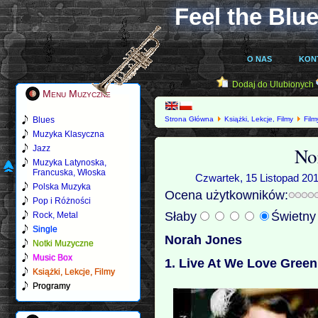
Feel the Blue
O NAS
KON
Dodaj do Ulubionych
Menu Muzyczne
Blues
Strona Główna
Książki, Lekcje, Filmy
Film
Muzyka Klasyczna
No
Jazz
Muzyka Latynoska,
Francuska, Włoska
Czwartek, 15 Listopad 201
Polska Muzyka
Ocena użytkowników:
Pop i Różności
Słaby
Świetn
Rock, Metal
Single
Norah Jones
Notki Muzyczne
Music Box
1. Live At We Love Green 
Książki, Lekcje, Filmy
Programy