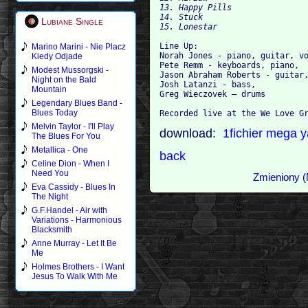
13. Happy Pills

14. Stuck

Lubiane Single
Line Up:

Marino Marini - Nie Placz
Norah Jones - piano, guitar, vo
Kiedy Odjade
Pete Remm - keyboards, piano, 

Modest Mussorgski -
Jason Abraham Roberts - guitar,
Night on the Bald
Josh Latanzi - bass, 

Mountain
Greg Wieczovek – drums

Legendary Blues Band -
Blues Today
Melvin Taylor - I'll Play
download:
1fichier
mega
y
The Blues For You
Metallica - One
back
Celine Dion - When I
Need You
Zmieniony (
Eva Cassidy - Blues In
The Night
G.F.Handel - Air with
Variations - Harmonious
Blacksmith
Anne Murray - Let It Be
Me
Holmes Brothers - I Want
Jesus To Walk With Me