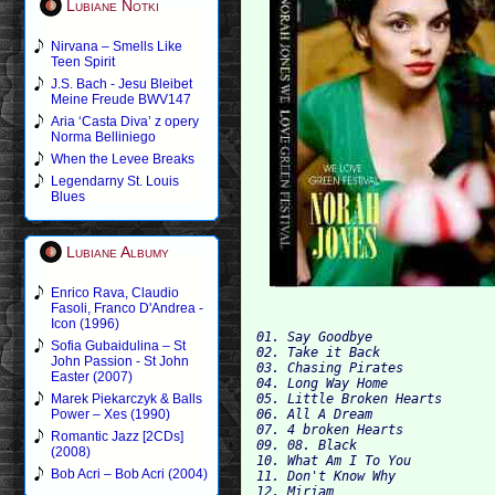
Lubiane Notki
Nirvana – Smells Like
Teen Spirit
J.S. Bach - Jesu Bleibet
Meine Freude BWV147
Aria ‘Casta Diva’ z opery
Norma Belliniego
When the Levee Breaks
Legendarny St. Louis
Blues
Lubiane Albumy
Enrico Rava, Claudio
Fasoli, Franco D'Andrea -
Icon (1996)
01. Say Goodbye

Sofia Gubaidulina – St
02. Take it Back

John Passion - St John
03. Chasing Pirates

Easter (2007)
04. Long Way Home

05. Little Broken Hearts

Marek Piekarczyk & Balls
06. All A Dream

Power – Xes (1990)
07. 4 broken Hearts

Romantic Jazz [2CDs]
09. 08. Black

(2008)
10. What Am I To You

Bob Acri – Bob Acri (2004)
11. Don't Know Why

12. Miriam
