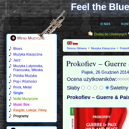
Feel the Blue
O NAS
KON
Dodaj do Ulubionych
Menu Muzyczne
Blues
Strona Główna
Muzyka Klasyczna
Prokof
Muzyka Klasyczna
Prokofiev – Guerre
Jazz
Muzyka Latynoska,
Francuska, Włoska
Piątek, 26 Grudzień 2014
Polska Muzyka
Ocena użytkowników:
Pop i Różności
Słaby
Świetn
Rock, Metal
Single
Prokofiev – Guerre & Pai
Notki Muzyczne
Music Box
Książki, Lekcje, Filmy
Programy