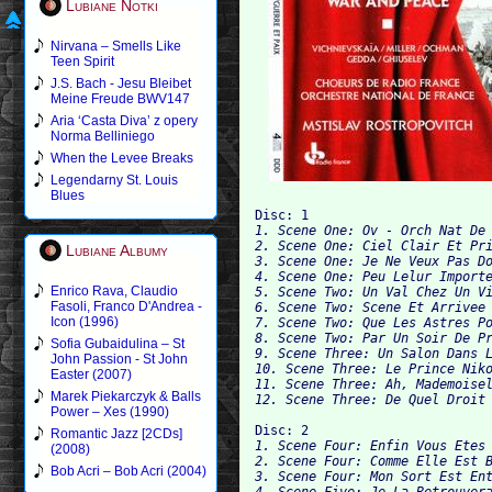
Lubiane Notki
Nirvana – Smells Like
Teen Spirit
J.S. Bach - Jesu Bleibet
Meine Freude BWV147
Aria ‘Casta Diva’ z opery
Norma Belliniego
When the Levee Breaks
Legendarny St. Louis
Blues
Disc: 1
1. Scene One: Ov - Orch Nat De 
2. Scene One: Ciel Clair Et Pri
Lubiane Albumy
3. Scene One: Je Ne Veux Pas Do
4. Scene One: Peu Lelur Importe
Enrico Rava, Claudio
5. Scene Two: Un Val Chez Un Vi
Fasoli, Franco D'Andrea -
6. Scene Two: Scene Et Arrivee 
Icon (1996)
7. Scene Two: Que Les Astres Po
8. Scene Two: Par Un Soir De Pr
Sofia Gubaidulina – St
9. Scene Three: Un Salon Dans L
John Passion - St John
10. Scene Three: Le Prince Niko
Easter (2007)
11. Scene Three: Ah, Mademoisel
Marek Piekarczyk & Balls
Power – Xes (1990)
Disc: 2
Romantic Jazz [2CDs]
1. Scene Four: Enfin Vous Etes 
(2008)
2. Scene Four: Comme Elle Est B
Bob Acri – Bob Acri (2004)
3. Scene Four: Mon Sort Est Ent
4. Scene Five: Je La Retrouvera