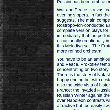
Puccini has been embraced b
War and Peace is a vast c
evening's opera. In fact the
suggests. The main competi
Rostropovich-conducted Era
complete version plays for o
immediately that the perf
occasionally emotionally im
this Melodiya set. The Erat
more refined orchestra.
You have to be an ambitiou
and Peace. Prokofiev tempe
concentrating on two story
There is the story of Natas
happy ending but with ecst
also the wide vista of histo
France; the invaded Russi
Russian Winter against the
over Napoleon contrasts wit
attractive but too easily s