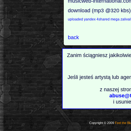
musicweb-international.co
download (mp3 @320 kbs)
uploaded
yandex
4shared
mega
zaliva
back
Zanim ściągniesz jakikolwi
Jeśli jesteś artystą lub ag
z naszej stro
abuse@t
i usuni
Copyright © 2009
Feel the Bl