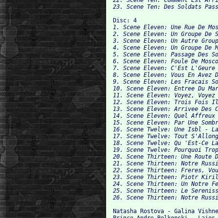
Disc: 4
1. Scene Eleven: Une Rue De Mos
2. Scene Eleven: Un Groupe De S
3. Scene Eleven: Un Autre Group
4. Scene Eleven: Un Groupe De M
5. Scene Eleven: Passage Des So
6. Scene Eleven: Foule De Mosco
7. Scene Eleven: C'Est L'Geure 
8. Scene Eleven: Vous En Avez D
9. Scene Eleven: Les Fracais So
10. Scene Eleven: Entree Du Mar
11. Scene Eleven: Voyez, Voyez 
12. Scene Eleven: Trois Fois Il
13. Scene Eleven: Arrivee Des C
14. Scene Eleven: Quel Affreux 
15. Scene Eleven: Par Une Sombr
16. Scene Twelve: Une Isbl - La
17. Scene Twelve: Tout S'Allong
18. Scene Twelve: Qu 'Est-Ce La
19. Scene Twelve: Pourquoi Trop
20. Scene Thirteen: Une Route D
21. Scene Thirteen: Notre Russi
22. Scene Thirteen: Freres, Vou
23. Scene Thirteen: Piotr Kiril
24. Scene Thirteen: Un Notre F
25. Scene Thirteen: Le Sereniss
Natasha Rostova - Galina Vishne
Prince Andre Bolkonski - Lajos 