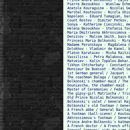
Pierre Bezoukhov - Wieslaw Ochm
Anatole Kouraguine - Nicolai Ge
Marshal Koutouzov - Nicola Ghiu
Napoleon - Eduard Tumagian, bar
Count Rostov - Dimiter Petkov, 
Sonya - Katherine Ciesinski, me
Helena Bezoukhov - Stefania Toc
Maria Dmitrievna Akhrossimova -
Denissov - Malcom Smith, bass-b
Princess Maria Bolkonski - Mira
Madame Peronskaya - Magdalena C
Dolokhov - Vladimir de Kanel, b
Platon Karataiev - Misha Raitzi
Vassilissa - Petra Malakova, me
Matveiev - Kalin Topalov-Behar,
Tikhon Chtcherbaty - Constantin
Monsieur De Boesset - Michel Se
1st German general / Jacquot - 
The coachman Balaga / Captain R
Bolkonski's chamber-maid / The 
Douniascha, the chamber-maid - 
Master of Ceremonies / Fedor / 
The gipsy-girl Matriocha / Tris
Old Prince Nicolai Bolkonski / 
Bolkonski's valet / General Raj
Bolkonski's old footman / Gener
A French abbe / General Barclay
A footman (ball-scene) / Koutou
Akhrossimova's footman / Genera
Prince Andre Bolkonski's batman
A French doctor / A French offi
General Compans' aide-de-camp /