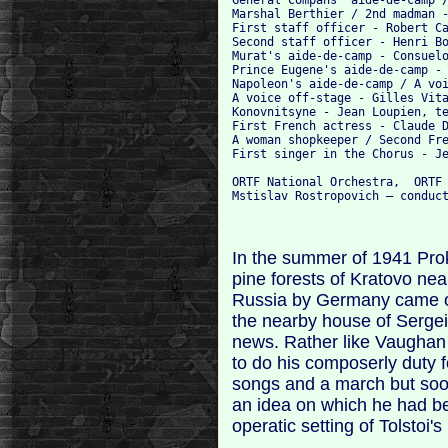
Marshal Berthier / 2nd madman -
First staff officer - Robert Ca
Second staff officer - Henri Bo
Murat's aide-de-camp - Consuelo
Prince Eugene's aide-de-camp - 
Napoleon's aide-de-camp / A voi
A voice off-stage - Gilles Vita
Konovnitsyne - Jean Loupien, te
First French actress - Claude D
A woman shopkeeper / Second Fre
First singer in the Chorus - Je
ORTF National Orchestra,  ORTF 
In the summer of 1941 Prok
pine forests of Kratovo ne
Russia by Germany came o
the nearby house of Sergei
news. Rather like Vaughan 
to do his composerly duty f
songs and a march but soon
an idea on which he had b
operatic setting of Tolstoi'