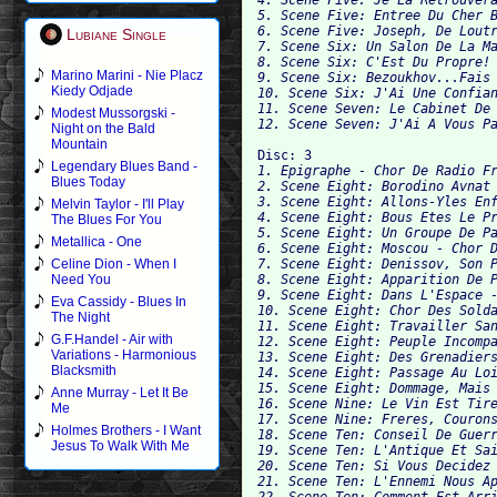
5. Scene Five: Entree Du Cher B
6. Scene Five: Joseph, De Loutr
Lubiane Single
7. Scene Six: Un Salon De La Ma
8. Scene Six: C'Est Du Propre! 
Marino Marini - Nie Placz
9. Scene Six: Bezoukhov...Fais 
Kiedy Odjade
10. Scene Six: J'Ai Une Confian
11. Scene Seven: Le Cabinet De 
Modest Mussorgski -
Night on the Bald
Mountain
Disc: 3
Legendary Blues Band -
1. Epigraphe - Chor De Radio Fr
Blues Today
2. Scene Eight: Borodino Avnat 
3. Scene Eight: Allons-Yles Enf
Melvin Taylor - I'll Play
4. Scene Eight: Bous Etes Le Pr
The Blues For You
5. Scene Eight: Un Groupe De Pa
Metallica - One
6. Scene Eight: Moscou - Chor D
7. Scene Eight: Denissov, Son P
Celine Dion - When I
8. Scene Eight: Apparition De P
Need You
9. Scene Eight: Dans L'Espace -
Eva Cassidy - Blues In
10. Scene Eight: Chor Des Solda
The Night
11. Scene Eight: Travailler San
G.F.Handel - Air with
12. Scene Eight: Peuple Incompa
Variations - Harmonious
13. Scene Eight: Des Grenadiers
Blacksmith
14. Scene Eight: Passage Au Loi
15. Scene Eight: Dommage, Mais 
Anne Murray - Let It Be
16. Scene Nine: Le Vin Est Tire
Me
17. Scene Nine: Freres, Courons
Holmes Brothers - I Want
18. Scene Ten: Conseil De Guerr
Jesus To Walk With Me
19. Scene Ten: L'Antique Et Sai
20. Scene Ten: Si Vous Decidez 
21. Scene Ten: L'Ennemi Nous Ap
22. Scene Ten: Comment Est Arri