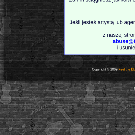
Jeśli jesteś artystą lub ag
z naszej stro
abuse@t
i usuni
Copyright © 2009
Feel the Bl