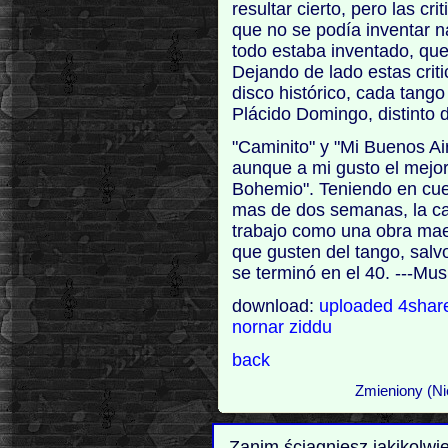
resultar cierto, pero las c
que no se podía inventar n
todo estaba inventado, qu
Dejando de lado estas crit
disco histórico, cada tango
Plácido Domingo, distinto
"Caminito" y "Mi Buenos Ai
aunque a mi gusto el mejo
Bohemio". Teniendo en cue
mas de dos semanas, la ca
trabajo como una obra mae
que gusten del tango, sal
se terminó en el 40. ---M
download:
uploaded
4sha
nornar
ziddu
back
Zmieniony (Ni
Zanim ściągniesz jakikolwi