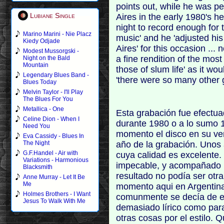
points out, while he was p
Lubiane Single
Aires in the early 1980's h
night to record enough for 
Marino Marini - Nie Placz
music' and he 'adjusted his
Kiedy Odjade
Aires' for this occasion ... n
Modest Mussorgski -
a fine rendition of the mos
Night on the Bald
Mountain
those of slum life' as it wou
Legendary Blues Band -
'there were so many other
Blues Today
Melvin Taylor - I'll Play
The Blues For You
Metallica - One
Esta grabación fue efectu
Celine Dion - When I
durante 1980 o a lo sumo 
Need You
momento el disco en su ver
Eva Cassidy - Blues In
año de la grabación. Unos
The Night
G.F.Handel - Air with
cuya calidad es excelente.
Variations - Harmonious
impecable, y acompañado p
Blacksmith
resultado no podía ser otr
Anne Murray - Let It Be
Me
momento aqui en Argentina
Holmes Brothers - I Want
comunmente se decía de e
Jesus To Walk With Me
demasiado lírico como para
otras cosas por el estilo. 