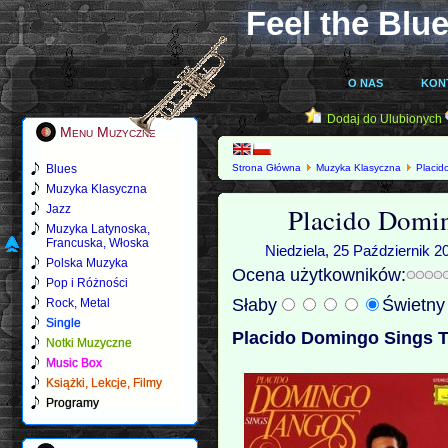
Feel the Blue
O NAS
KON
Dodaj do Ulubionych
Menu Muzyczne
Blues
Strona Główna
Muzyka Klasyczna
Placid
Muzyka Klasyczna
Placido Domin
Jazz
Muzyka Latynoska,
Francuska, Włoska
Niedziela, 25 Październik 2
Polska Muzyka
Ocena użytkowników:
Pop i Różności
Słaby
Świetn
Rock, Metal
Single
Placido Domingo Sings T
Notki Muzyczne
Music Box
Książki, Lekcje, Filmy
Programy