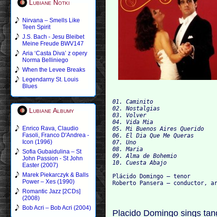
Lubiane Notki
Nirvana – Smells Like
Teen Spirit
J.S. Bach - Jesu Bleibet
Meine Freude BWV147
Aria ‘Casta Diva’ z opery
Norma Belliniego
When the Levee Breaks
Legendarny St. Louis
Blues
01. Caminito

02. Nostalgias

Lubiane Albumy
03. Volver

04. Vida Mia

Enrico Rava, Claudio
05. Mi Buenos Aires Querido

Fasoli, Franco D'Andrea -
06. El Dia Que Me Queras

Icon (1996)
07. Uno

08. Maria

Sofia Gubaidulina – St
09. Alma de Bohemio

John Passion - St John
Easter (2007)
Marek Piekarczyk & Balls
Plácido Domingo – tenor

Power – Xes (1990)
Romantic Jazz [2CDs]
(2008)
Bob Acri – Bob Acri (2004)
Placido Domingo sings tang