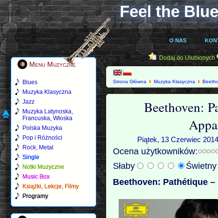
Feel the Blue
O NAS
KON
Dodaj do Ulubionych
Menu Muzyczne
Blues
Strona Główna
Muzyka Klasyczna
Beeth
Appassionata (2012)
Muzyka Klasyczna
Beethoven: P
Jazz
Muzyka Latynoska,
Francuska, Włoska
Appa
Polska Muzyka
Pop i Różności
Piątek, 13 Czerwiec 2014
Rock, Metal
Ocena użytkowników:
Single
Słaby
Świetn
Notki Muzyczne
Music Box
Beethoven: Pathétique –
Książki, Lekcje, Filmy
Programy