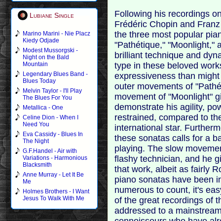
Following his recordings
Lubiane Single
Frédéric Chopin and Franz 
the three most popular pia
Marino Marini - Nie Placz
Kiedy Odjade
"Pathétique," "Moonlight,"
Modest Mussorgski -
brilliant technique and dy
Night on the Bald
type in these beloved works
Mountain
Legendary Blues Band -
expressiveness than might
Blues Today
outer movements of "Pathét
Melvin Taylor - I'll Play
movement of "Moonlight" gi
The Blues For You
demonstrate his agility, po
Metallica - One
restrained, compared to the
Celine Dion - When I
Need You
international star. Further
Eva Cassidy - Blues In
these sonatas calls for a b
The Night
playing. The slow movement
G.F.Handel - Air with
flashy technician, and he 
Variations - Harmonious
Blacksmith
that work, albeit as fairl
Anne Murray - Let It Be
piano sonatas have been in
Me
numerous to count, it's eas
Holmes Brothers - I Want
Jesus To Walk With Me
of the great recordings of 
addressed to a mainstream 
connoisseurs who have alrea