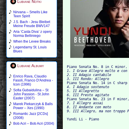
Lubiane Notki
Nirvana – Smells Like
Teen Spirit
J.S. Bach - Jesu Bleibet
Meine Freude BWV147
Aria ‘Casta Diva’ z opery
Norma Belliniego
When the Levee Breaks
Legendarny St. Louis
Blues
Lubiane Albumy
Piano Sonata No. 8 in C minor,
1. I Grave Allegro molto e con 
2. II Adagio cantabile

Enrico Rava, Claudio
3. III Rondo: Allegro
Fasoli, Franco D'Andrea -

Piano Sonata No. 14 in C sharp
Icon (1996)
4. I Adagio sostenuto

Sofia Gubaidulina – St
5. II Allegretto

John Passion - St John
6. III Presto agitato
Easter (2007)

Piano Sonata No. 23 in F minor
7. I Allegro assai

Marek Piekarczyk & Balls
8. II Andante con moto

Power – Xes (1990)
Romantic Jazz [2CDs]
(2008)
Bob Acri – Bob Acri (2004)