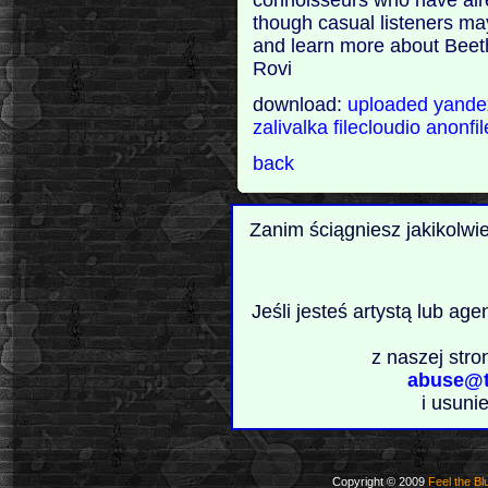
though casual listeners ma
and learn more about Beeth
Rovi
download:
uploaded
yand
zalivalka
filecloudio
anonfi
back
Zanim ściągniesz jakikolwi
Jeśli jesteś artystą lub ag
z naszej stro
abuse@t
i usuni
Copyright © 2009
Feel the Bl