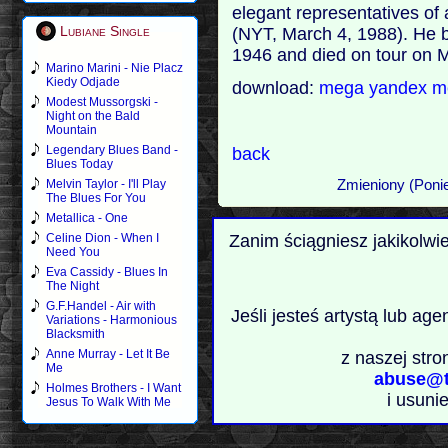
elegant representatives of 
Lubiane Single
(NYT, March 4, 1988). He b
1946 and died on tour on 
Marino Marini - Nie Placz
Kiedy Odjade
download:
mega
yandex
m
Modest Mussorgski -
Night on the Bald
Mountain
Legendary Blues Band -
back
Blues Today
Zmieniony (Ponie
Melvin Taylor - I'll Play
The Blues For You
Metallica - One
Zanim ściągniesz jakikolwi
Celine Dion - When I
Need You
Eva Cassidy - Blues In
The Night
G.F.Handel - Air with
Jeśli jesteś artystą lub ag
Variations - Harmonious
Blacksmith
Anne Murray - Let It Be
z naszej stro
Me
abuse@t
Holmes Brothers - I Want
i usuni
Jesus To Walk With Me