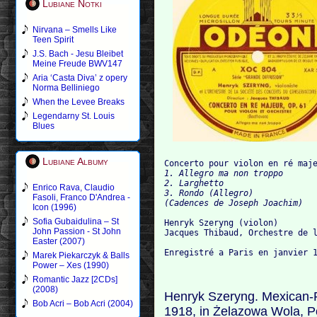
Lubiane Notki
Nirvana – Smells Like
Teen Spirit
J.S. Bach - Jesu Bleibet
Meine Freude BWV147
Aria ‘Casta Diva’ z opery
Norma Belliniego
When the Levee Breaks
Legendarny St. Louis
Blues
Lubiane Albumy
Concerto pour violon en ré maj
1. Allegro ma non troppo

2. Larghetto

Enrico Rava, Claudio
3. Rondo (Allegro)

Fasoli, Franco D'Andrea -
Icon (1996)
Sofia Gubaidulina – St
Henryk Szeryng (violon)

John Passion - St John
Jacques Thibaud, Orchestre de l
Easter (2007)
Marek Piekarczyk & Balls
Power – Xes (1990)
Romantic Jazz [2CDs]
(2008)
Henryk Szeryng. Mexican-Po
Bob Acri – Bob Acri (2004)
1918, in Żelazowa Wola, P