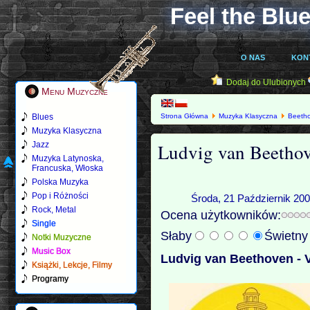
Feel the Blue
O NAS
KON
Dodaj do Ulubionych
Menu Muzyczne
Blues
Strona Główna
Muzyka Klasyczna
Beeth
Szeryng)
Muzyka Klasyczna
Ludvig van Beethov
Jazz
Muzyka Latynoska,
Francuska, Włoska
Polska Muzyka
Pop i Różności
Środa, 21 Październik 200
Rock, Metal
Ocena użytkowników:
Single
Słaby
Świetn
Notki Muzyczne
Music Box
Ludvig van Beethoven - V
Książki, Lekcje, Filmy
Programy