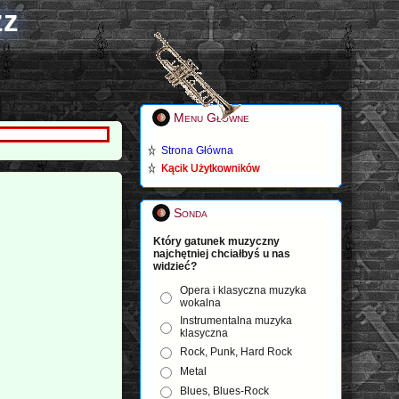
zz
Menu Główne
Strona Główna
Kącik Użytkowników
Sonda
Który gatunek muzyczny
najchętniej chciałbyś u nas
widzieć?
Opera i klasyczna muzyka
wokalna
Instrumentalna muzyka
klasyczna
Rock, Punk, Hard Rock
Metal
Blues, Blues-Rock