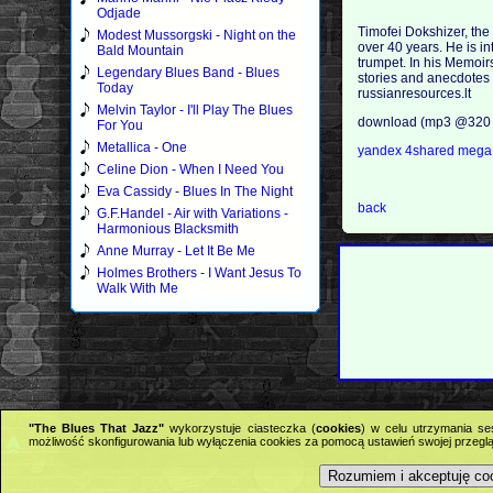
Odjade
Timofei Dokshizer, the
Modest Mussorgski - Night on the
over 40 years. He is i
Bald Mountain
trumpet. In his Memoir
Legendary Blues Band - Blues
stories and anecdotes a
Today
russianresources.lt
Melvin Taylor - I'll Play The Blues
download (mp3 @320 
For You
Metallica - One
yandex
4shared
meg
Celine Dion - When I Need You
Eva Cassidy - Blues In The Night
back
G.F.Handel - Air with Variations -
Harmonious Blacksmith
Anne Murray - Let It Be Me
Holmes Brothers - I Want Jesus To
Walk With Me
"The Blues That Jazz"
wykorzystuje ciasteczka (
cookies
) w celu utrzymania se
możliwość skonfigurowania lub wyłączenia cookies za pomocą ustawień swojej przeglą
Rozumiem i akceptuję co