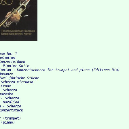
me No. 1

eludium

onzertetüden

 Pionier-Suite

iunian - Konzertscherzo for trumpet and piano (Editions Bim)

omanze

wei jüdische Stücke

Scherzo virtuoso

Etüde

 Scherzo

oreske

- Scherzo

 Nordlied

 - Scherzo

 (trumpet)
