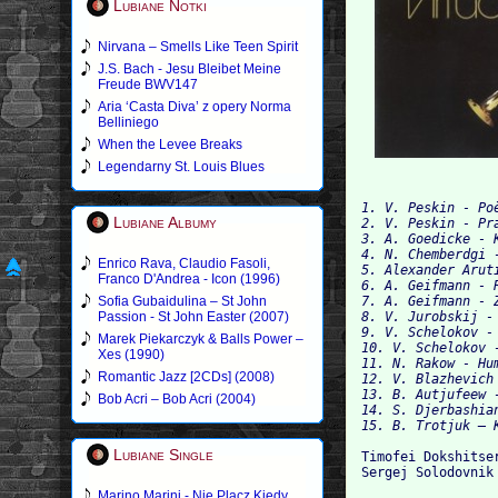
Lubiane Notki
Nirvana – Smells Like Teen Spirit
J.S. Bach - Jesu Bleibet Meine
Freude BWV147
Aria ‘Casta Diva’ z opery Norma
Belliniego
When the Levee Breaks
Legendarny St. Louis Blues
1. V. Peskin - Poè
Lubiane Albumy
2. V. Peskin - Pra
3. A. Goedicke - K
4. N. Chemberdgi -
Enrico Rava, Claudio Fasoli,
5. Alexander Arut
Franco D'Andrea - Icon (1996)
6. A. Geifmann - R
Sofia Gubaidulina – St John
7. A. Geifmann - Z
Passion - St John Easter (2007)
8. V. Jurobskij - 
9. V. Schelokov - 
Marek Piekarczyk & Balls Power –
10. V. Schelokov -
Xes (1990)
11. N. Rakow - Hum
Romantic Jazz [2CDs] (2008)
12. V. Blazhevich 
13. B. Autjufeew -
Bob Acri – Bob Acri (2004)
14. S. Djerbashian
Lubiane Single
Timofei Dokshitser
Marino Marini - Nie Placz Kiedy