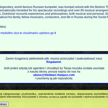
 legendary, world-famous Russian trumpeter, was trumpet soloist with the Bolshoi T
nternationally heralded for his spectacular recordings and over 80 musical arrange
s, Dokshizer recounts experiences and philosophies, both musical and personal, lib
bout his family, fellow musicians, conductors, and life in Russia during the Soviet 
kbs):
a
mediafire
uloz.to
cloudmailru
uptobox
ge.tt
Zanim ściągniesz jakikolwiek plik, musisz przeczytać i zaakceptować nasz
Regulamin
.
Jeśli jesteś artystą lub agentem i chciałbyś by Twoja muzyka została usunięta
z naszej strony, proszę napisz do nas na
abuse@theblues-thatjazz.com
i usuniemy ją jak najszybciej.
Copyright © 2009
Feel the Blues with all that Jazz (and more) - best music portal!
.
sji zalogowanego użytkownika, usprawnienia działania serwisu, dopasowania wyświetlan
All Rights Reserved.
darki internetowej. Korzystanie z serwisu oznacza zgodę na używanie i wykorzystywanie c
okies