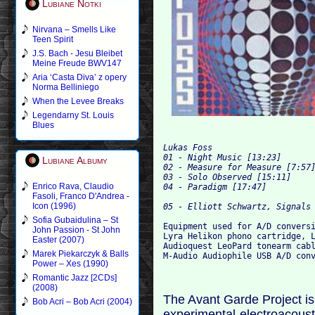
Lubiane Notki
Nirvana – Smells Like
Teen Spirit
J.S. Bach - Jesu Bleibet
Meine Freude BWV147
Aria ‘Casta Diva’ z opery
Norma Belliniego
When the Levee Breaks
Legendarny St. Louis
Blues
Lukas Foss

01 - Night Music [13:23]

Lubiane Albumy
02 - Measure for Measure [7:57]
03 - Solo Observed [15:11]

Enrico Rava, Claudio
04 - Paradigm [17:47]

Fasoli, Franco D'Andrea -
Icon (1996)
Sofia Gubaidulina – St
Equipment used for A/D conversi
John Passion - St John
Lyra Helikon phono cartridge, L
Easter (2007)
Audioquest LeoPard tonearm cabl
Marek Piekarczyk & Balls
Power – Xes (1990)
Romantic Jazz [2CDs]
(2008)
The Avant Garde Project is 
Bob Acri – Bob Acri (2004)
experimental-electroacoust