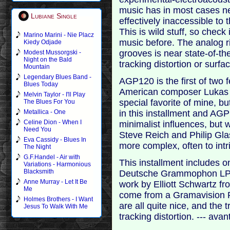
music has in most cases n
Lubiane Single
effectively inaccessible to 
This is wild stuff, so check 
Marino Marini - Nie Placz
music before. The analog r
Kiedy Odjade
grooves is near state-of-th
Modest Mussorgski -
Night on the Bald
tracking distortion or surf
Mountain
Legendary Blues Band -
AGP120 is the first of two f
Blues Today
American composer Lukas F
Melvin Taylor - I'll Play
special favorite of mine, bu
The Blues For You
in this installment and AG
Metallica - One
Celine Dion - When I
minimalist influences, but 
Need You
Steve Reich and Philip Gl
Eva Cassidy - Blues In
more complex, often to intri
The Night
G.F.Handel - Air with
This installment includes 
Variations - Harmonious
Blacksmith
Deutsche Grammophon LP th
Anne Murray - Let It Be
work by Elliott Schwartz f
Me
come from a Gramavision 
Holmes Brothers - I Want
are all quite nice, and the t
Jesus To Walk With Me
tracking distortion. --- ava