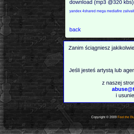
download (mp3 @320 kbs)
yandex
4shared
mega
mediafire
zaliva
back
Zanim ściągniesz jakikolwi
Jeśli jesteś artystą lub ag
z naszej stro
abuse@t
i usuni
Copyright © 2009
Feel the Bl