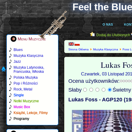
Feel the Blue
O NAS
KON
Dodaj do Ulubionych
Menu Muzyczne
Blues
Strona Główna
Muzyka Klasyczna
Foss 
Muzyka Klasyczna
Lukas Fo
Jazz
Muzyka Latynoska,
Francuska, Włoska
Czwartek, 03 Listopad 201
Polska Muzyka
Ocena użytkowników:
Pop i Różności
Słaby
Świetn
Rock, Metal
Single
Lukas Foss - AGP120 (19
Notki Muzyczne
Music Box
Książki, Lekcje, Filmy
Programy