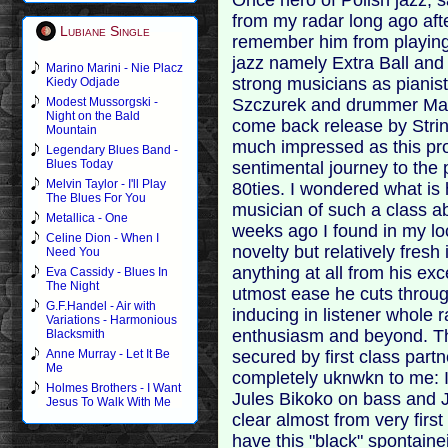
from my radar long ago af
Lubiane Single
remember him from playing 
jazz namely Extra Ball and
Marino Marini - Nie Placz
strong musicians as pianis
Kiedy Odjade
Szczurek and drummer Mare
Modest Mussorgski -
Night on the Bald
come back release by Strin
Mountain
much impressed as this pro
Legendary Blues Band -
Blues Today
sentimental journey to the 
Melvin Taylor - I'll Play
80ties. I wondered what is 
The Blues For You
musician of such a class a
Metallica - One
weeks ago I found in my lo
Celine Dion - When I
novelty but relatively fresh 
Need You
anything at all from his ex
Eva Cassidy - Blues In
The Night
utmost ease he cuts throu
G.F.Handel - Air with
inducing in listener whole
Variations - Harmonious
enthusiasm and beyond. The
Blacksmith
secured by first class part
Anne Murray - Let It Be
Me
completely uknwkn to me: 
Holmes Brothers - I Want
Jules Bikoko on bass and J
Jesus To Walk With Me
clear almost from very first
have this "black" spontai