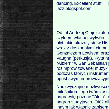
dancing. Excellent stuff! -
jazz.blogspot.com
Od lat Andrzej Olejniczak 
szyldem własnej wytwórnii 
płyt jakie ukazały się w Hi
wraz z doskonałymi ciemn
Gonzalezem Lewisem oraz s
Vaughn (perkusja). Płyta n
''Altxerri'' w San Sebastia
rozimprowizowanej muzyki!
podczas których instrument
upust swym improwizacyjn
Nadzwyczajne możliwości 
miłośnikom jego twórczości
naprawdę poznać ''Oleja'',
nagrań studyjnych. Otóż albu
innym jak właśnie zapisem