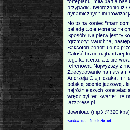
fortepianu, miła partia ba
przypadku twierdzenie iż Ol
dynamicznych improwizacj
No to na koniec ''mam com 
balladę Cole Portera: ''Ni
Sposób! Najpierw jest tylk
''grzmoty'' Vaughna, następn
Saksofon penetruje najprze
Całość brzmi najbardziej f
tego koncertu, a z pierwow
refrenowa. Najwyższy z mo
Zdecydowanie namawiam do
Andrzeja Olejniczaka, mnie
polskiej scenie jazzowej, 
najróżniejszych konstelac
wręcz był ten kwartet i te 
jazzpress.pl
download (mp3 @320 kbs)
yandex
mediafire
ulozto
gett