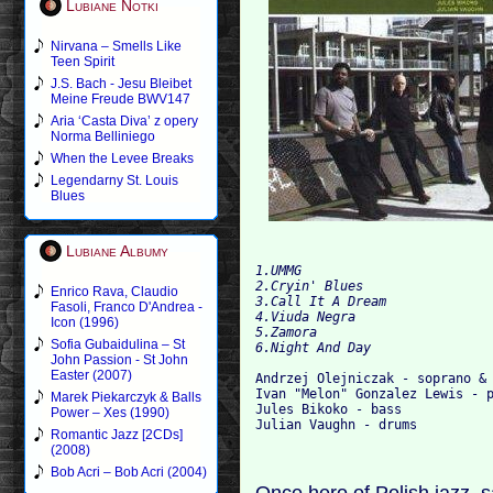
Lubiane Notki
Nirvana – Smells Like
Teen Spirit
J.S. Bach - Jesu Bleibet
Meine Freude BWV147
Aria ‘Casta Diva’ z opery
Norma Belliniego
When the Levee Breaks
Legendarny St. Louis
Blues
Lubiane Albumy
1.UMMG

2.Cryin' Blues

Enrico Rava, Claudio
3.Call It A Dream

Fasoli, Franco D'Andrea -
4.Viuda Negra

Icon (1996)
5.Zamora

Sofia Gubaidulina – St
John Passion - St John
Easter (2007)
Andrzej Olejniczak - soprano & 
Ivan "Melon" Gonzalez Lewis - p
Marek Piekarczyk & Balls
Jules Bikoko - bass

Power – Xes (1990)
Romantic Jazz [2CDs]
(2008)
Bob Acri – Bob Acri (2004)
Once hero of Polish jazz, 