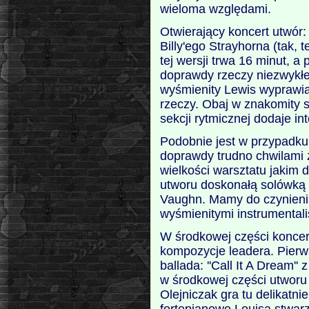
wieloma względami.
Otwierający koncert utwór:
Billy'ego Strayhorna (tak, 
tej wersji trwa 16 minut, a
doprawdy rzeczy niezwykłe
wyśmienity Lewis wyprawia
rzeczy. Obaj w znakomity 
sekcji rytmicznej dodaje int
Podobnie jest w przypadku: 
doprawdy trudno chwilami 
wielkości warsztatu jakim 
utworu doskonałą solówką r
Vaughn. Mamy do czynienia 
wyśmienitymi instrumentali
W środkowej części koncert
kompozycje leadera. Pierws
ballada: ''Call It A Dream'
w środkowej części utworu 
Olejniczak gra tu delikatnie
fortepianowe Louisa stwarz