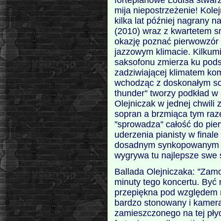
mija niepostrzeżenie! Kolej
kilka lat później nagrany na
(2010) wraz z kwartetem 
okazję poznać pierwowzór t
jazzowym klimacie. Kilkum
saksofonu zmierza ku podst
zadziwiającej klimatem kom
wchodząc z doskonałym so
thunder'' tworzy podkład w 
Olejniczak w jednej chwili 
sopran a brzmiąca tym raz
''sprowadza'' całość do p
uderzenia pianisty w final
dosadnym synkopowanym p
wygrywa tu najlepsze swe so
Ballada Olejniczaka: ''Zam
minuty tego koncertu. Być 
przepiękna pod względem m
bardzo stonowany i kameral
zamieszczonego na tej płyc