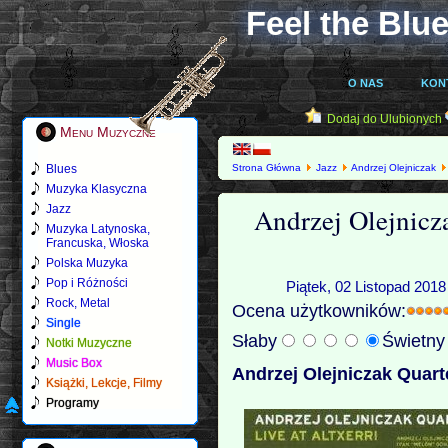
Feel the Blue
O NAS
KON
Dodaj do Ulubionych
Menu Muzyczne
Blues
Strona Główna
Jazz
Andrzej Olejniczak
Muzyka Klasyczna
Andrzej Olejnicza
Jazz
Muzyka Latynoska,
Francuska, Włoska
Polska Muzyka
Pop i Różności
Piątek, 02 Listopad 2018
Rock, Metal
Ocena użytkowników:
Single
Słaby
Świetn
Notki Muzyczne
Music Box
Andrzej Olejniczak Quartet
Książki, Lekcje, Filmy
Programy