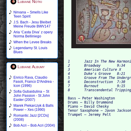
Lubiane Notki
Nirvana – Smells Like
Teen Spirit
J.S. Bach - Jesu Bleibet
Meine Freude BWV147
Aria ‘Casta Diva’ z opery
Norma Belliniego
When the Levee Breaks
Legendarny St. Louis
Blues
1 	Jazz In The New Harmonic 	8:26

2 	Broadway 	9:34

Lubiane Albumy
3 	American Culture X 	9:01

4 	Duke's Groove 	8:21

Enrico Rava, Claudio
5 	Groove From The Underground 	9:56

Fasoli, Franco D'Andrea -
6 	Deconstruction 	7:30

Icon (1996)
7 	Burnout 	9:15

Sofia Gubaidulina – St
John Passion - St John
Bass – Peter Washington

Easter (2007)
Drums – Billy Drummond

Marek Piekarczyk & Balls
Piano – David Chesky

Power – Xes (1990)
Tenor Saxophone – Javon Jackson
Romantic Jazz [2CDs]
(2008)
Bob Acri – Bob Acri (2004)