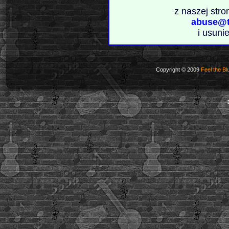
z naszej stro
abuse@t
i usuni
Copyright © 2009
Feel the Bl