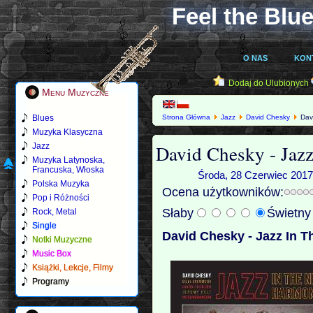
Feel the Blue
O NAS
KON
Dodaj do Ulubionych
Menu Muzyczne
Blues
Strona Główna
Jazz
David Chesky
Davi
Muzyka Klasyczna
David Chesky - Jaz
Jazz
Muzyka Latynoska,
Francuska, Włoska
Środa, 28 Czerwiec 2017
Polska Muzyka
Ocena użytkowników:
Pop i Różności
Słaby
Świetn
Rock, Metal
Single
David Chesky - Jazz In 
Notki Muzyczne
Music Box
Książki, Lekcje, Filmy
Programy