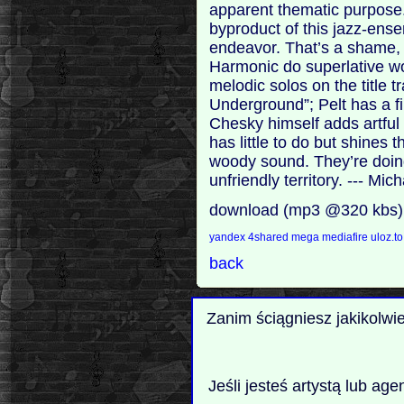
apparent thematic purpose. 
byproduct of this jazz-en
endeavor. That’s a shame,
Harmonic do superlative w
melodic solos on the title
Underground”; Pelt has a f
Chesky himself adds artfu
has little to do but shine
woody sound. They’re doing
unfriendly territory. --- Mi
download (mp3 @320 kbs)
yandex
4shared
mega
mediafire
uloz.t
back
Zanim ściągniesz jakikolwi
Jeśli jesteś artystą lub ag