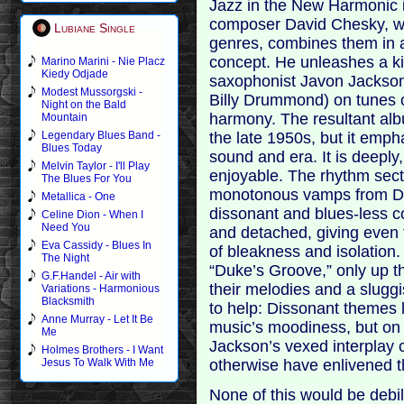
Jazz in the New Harmonic i
composer David Chesky, wh
Lubiane Single
genres, combines them in a
concept. He unleashes a kil
Marino Marini - Nie Placz
Kiedy Odjade
saxophonist Javon Jackson
Modest Mussorgski -
Billy Drummond) on tunes 
Night on the Bald
harmony. The resultant alb
Mountain
the late 1950s, but it emph
Legendary Blues Band -
Blues Today
sound and era. It is deepl
Melvin Taylor - I'll Play
enjoyable. The rhythm sect
The Blues For You
monotonous vamps from D
Metallica - One
dissonant and blues-less c
Celine Dion - When I
Need You
and detached, giving even 
Eva Cassidy - Blues In
of bleakness and isolation.
The Night
“Duke’s Groove,” only up th
G.F.Handel - Air with
their melodies and a sluggi
Variations - Harmonious
Blacksmith
to help: Dissonant themes 
Anne Murray - Let It Be
music’s moodiness, but on 
Me
Jackson’s vexed interplay 
Holmes Brothers - I Want
otherwise have enlivened th
Jesus To Walk With Me
None of this would be debil