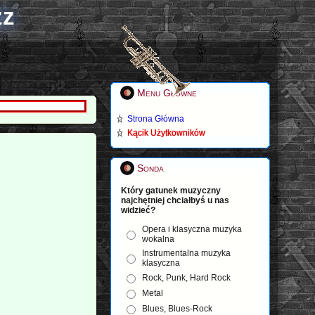
zz
Menu Główne
Strona Główna
Kącik Użytkowników
Sonda
Który gatunek muzyczny
najchętniej chciałbyś u nas
widzieć?
Opera i klasyczna muzyka
wokalna
Instrumentalna muzyka
klasyczna
Rock, Punk, Hard Rock
Metal
Blues, Blues-Rock