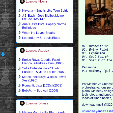
Lubiane Notki
Nirvana – Smells Like Teen Spirit
J.S. Bach - Jesu Bleibet Meine
Freude BWV147
Aria ‘Casta Diva’ z opery Norma
Belliniego
When the Levee Breaks
Legendarny St. Louis Blues
01. Orchestrion 
02. Entry Point 
Lubiane Albumy
03. Expansion 
04. Soul Search 
Enrico Rava, Claudio Fasoli,
05. Spirit of the
Franco D'Andrea - Icon (1996)
Personnel: 
Sofia Gubaidulina – St John
Pat Metheny (guit
Passion - St John Easter (2007)
Marek Piekarczyk & Balls Power –
Xes (1990)
Pat Metheny's Orchestr
Romantic Jazz [2CDs] (2008)
orchestra, various per
Bob Acri – Bob Acri (2004)
piano. Metheny design
technology, and pneuma
loads of tuned bottles,
Lubiane Single
download (mp3 @320 
uploaded
yandex
4sh
Marino Marini - Nie Placz Kiedy