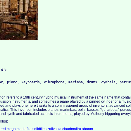
 Air
ar, piano, keyboards, vibraphone, marimba, drums, cymbals, percu
ion refers to a 19th century hybrid musical instrument of the same name that conta
cussion instruments, and sometimes a piano played by a pinned cylinder or a music ro
ed and plays one here thanks to a commissioned group of inventors, advanced sol
tics. This invention includes pianos, marimbas, bells, basses, "guitarbots," percu
 and synth and fabricated acoustic instruments, played by Metheny triggering everyth
kbs):
ared
mega
mediafire
solidfiles
zalivalka
cloudmailru
oboom