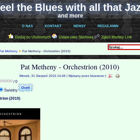
eel the Blues with all that Ja
and more
O NAS
KONTAKT
NEWSY
REGULAMIN
Dodaj do Ulubionych
Ustaw jako Startową
Zgłoś Martwy Link
Pat Metheny
Pat Metheny - Orchestrion (2010)
Pat Metheny - Orchestrion (2010)
Wtorek, 31 Sierpień 2010 14:46 | Wpisany przez bluesever |
/ 0
Świetny
trion (2010)