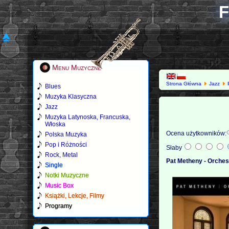
F
Menu Muzyczne
Strona Główna
Jazz
Blues
Muzyka Klasyczna
Jazz
Muzyka Latynoska, Francuska,
Włoska
Ocena użytkowników:
Polska Muzyka
Pop i Różności
Słaby
Rock, Metal
Pat Metheny - Orches
Single
Notki Muzyczne
Music Box
Książki, Lekcje, Filmy
Programy