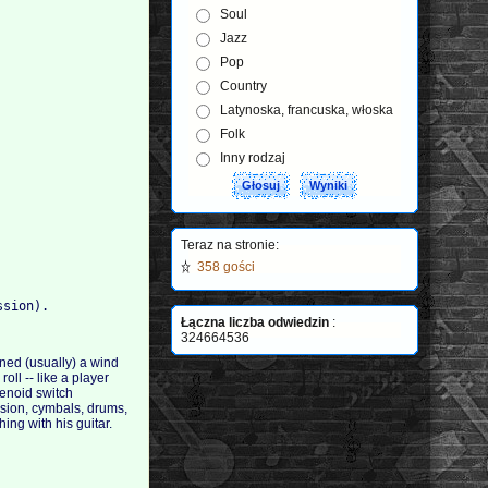
Soul
Jazz
Pop
Country
Latynoska, francuska, włoska
Folk
Inny rodzaj
Teraz na stronie:
358 gości
ssion).
Łączna liczba odwiedzin
:
324664536
ined (usually) a wind
ll -- like a player
enoid switch
ssion, cymbals, drums,
ing with his guitar.