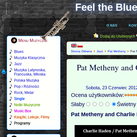
Feel the Blue
O NAS
KON
Dodaj do Ulubionych
Menu Muzyczne
Blues
Strona Główna
Jazz
Pat Metheny
Pat 
Muzyka Klasyczna
Pat Metheny and 
Jazz
Muzyka Latynoska,
Francuska, Włoska
Polska Muzyka
Pop i Różności
Sobota, 23 Czerwiec 2012
Rock, Metal
Ocena użytkowników:
Single
Słaby
Świetn
Notki Muzyczne
Music Box
Pat Metheny and Charlie
Książki, Lekcje, Filmy
Programy