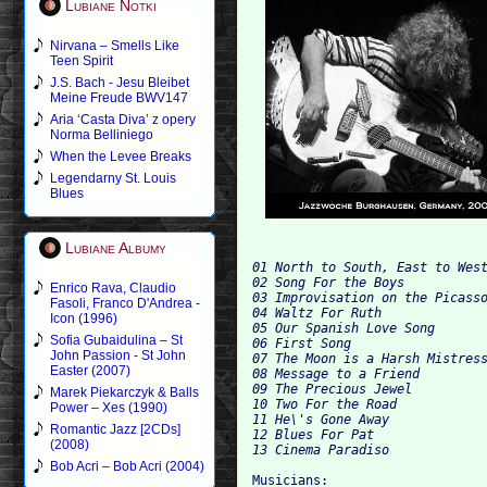
Lubiane Notki
Nirvana – Smells Like
Teen Spirit
J.S. Bach - Jesu Bleibet
Meine Freude BWV147
Aria ‘Casta Diva’ z opery
Norma Belliniego
When the Levee Breaks
Legendarny St. Louis
Blues
Lubiane Albumy
01 North to South, East to West
02 Song For the Boys

Enrico Rava, Claudio
03 Improvisation on the Picasso
Fasoli, Franco D'Andrea -
04 Waltz For Ruth

Icon (1996)
05 Our Spanish Love Song

Sofia Gubaidulina – St
06 First Song

John Passion - St John
07 The Moon is a Harsh Mistress
Easter (2007)
08 Message to a Friend

09 The Precious Jewel

Marek Piekarczyk & Balls
10 Two For the Road

Power – Xes (1990)
11 He\'s Gone Away

Romantic Jazz [2CDs]
12 Blues For Pat

(2008)
Bob Acri – Bob Acri (2004)
Musicians:
