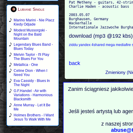
Pat Metheny - guitars, 42-strin
Charlie Haden - acoustic bass

Lubiane Single
2003.05.07

Burghausen, Germany

Marino Marini - Nie Placz
Wackerhalle

Kiedy Odjade
Modest Mussorgski -
Night on the Bald
download (mp3 @192 kbs)
Mountain
Legendary Blues Band -
ziddu
yandex
4shared
mega
mediafire
Blues Today
Melvin Taylor - I'll Play
The Blues For You
back
Metallica - One
Celine Dion - When I
Zmieniony (Ni
Need You
Eva Cassidy - Blues In
The Night
Zanim ściągniesz jakikolwi
G.F.Handel - Air with
Variations - Harmonious
Blacksmith
Anne Murray - Let It Be
Me
Jeśli jesteś artystą lub ag
Holmes Brothers - I Want
Jesus To Walk With Me
z naszej stro
abuse@t