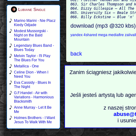
063. Sir Charles Thompson and H
064. Dizzy Gillespie — All The 
Lubiane Single
065. University Six — Beale Str
Marino Marini - Nie Placz
download (mp3 @320 kbs)
Kiedy Odjade
Modest Mussorgski -
yandex
4shared
mega
mediafire
zaliva
Night on the Bald
Mountain
Legendary Blues Band -
Blues Today
back
Melvin Taylor - I'll Play
The Blues For You
Metallica - One
Zanim ściągniesz jakikolwi
Celine Dion - When I
Need You
Eva Cassidy - Blues In
The Night
G.F.Handel - Air with
Jeśli jesteś artystą lub ag
Variations - Harmonious
Blacksmith
z naszej stro
Anne Murray - Let It Be
Me
abuse@t
Holmes Brothers - I Want
i usuni
Jesus To Walk With Me