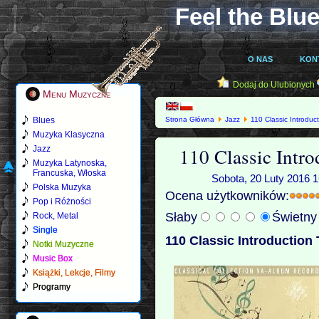
Feel the Blue
O NAS
KON
Dodaj do Ulubionych
Menu Muzyczne
Blues
Strona Główna
Jazz
110 Classic Introduc
Muzyka Klasyczna
110 Classic Intr
Jazz
Muzyka Latynoska,
Francuska, Włoska
Sobota, 20 Luty 2016 1
Polska Muzyka
Ocena użytkowników:
Pop i Różności
Słaby
Świetn
Rock, Metal
Single
110 Classic Introduction
Notki Muzyczne
Music Box
Książki, Lekcje, Filmy
Programy