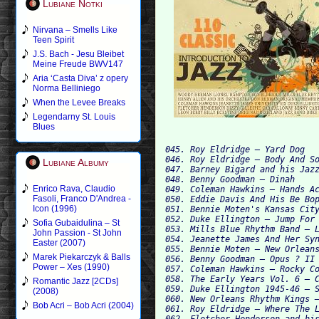
Lubiane Notki
Nirvana – Smells Like
Teen Spirit
J.S. Bach - Jesu Bleibet
Meine Freude BWV147
Aria ‘Casta Diva’ z opery
Norma Belliniego
When the Levee Breaks
Legendarny St. Louis
Blues
045. Roy Eldridge — Yard Dog

046. Roy Eldridge — Body And So
Lubiane Albumy
047. Barney Bigard and his Jazz
048. Benny Goodman — Dinah

Enrico Rava, Claudio
049. Coleman Hawkins — Hands Ac
Fasoli, Franco D'Andrea -
050. Eddie Davis And His Be Bop
Icon (1996)
051. Bennie Moten's Kansas City
052. Duke Ellington — Jump For 
Sofia Gubaidulina – St
053. Mills Blue Rhythm Band — L
John Passion - St John
054. Jeanette James And Her Syn
Easter (2007)
055. Bennie Moten — New Orleans
Marek Piekarczyk & Balls
056. Benny Goodman — Opus ? II

Power – Xes (1990)
057. Coleman Hawkins — Rocky Co
058. The Early Years Vol. 6 — C
Romantic Jazz [2CDs]
059. Duke Ellington 1945-46 — S
(2008)
060. New Orleans Rhythm Kings —
Bob Acri – Bob Acri (2004)
061. Roy Eldridge — Where The L
062. Fletcher Henderson and his