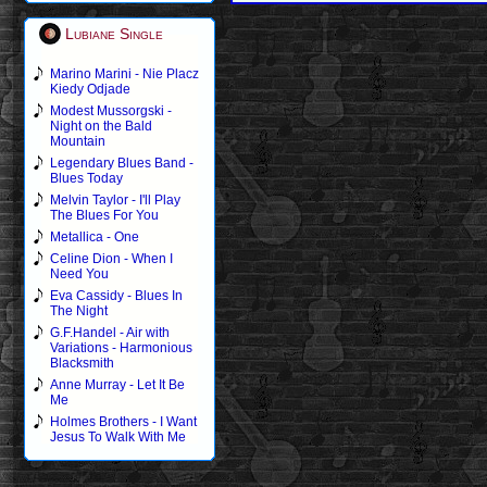
Lubiane Single
Marino Marini - Nie Placz
Kiedy Odjade
Modest Mussorgski -
Night on the Bald
Mountain
Legendary Blues Band -
Blues Today
Melvin Taylor - I'll Play
The Blues For You
Metallica - One
Celine Dion - When I
Need You
Eva Cassidy - Blues In
The Night
G.F.Handel - Air with
Variations - Harmonious
Blacksmith
Anne Murray - Let It Be
Me
Holmes Brothers - I Want
Jesus To Walk With Me