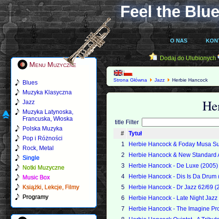
Feel the Blue
O NAS
KON
Dodaj do Ulubionych
Menu Muzyczne
Strona Główna
Jazz
Herbie Hancock
Blues
Muzyka Klasyczna
He
Jazz
Muzyka Latynoska,
Francuska, Włoska
title Filter
Polska Muzyka
#
Tytuł
Pop i Różności
1
Herbie Hancock & Foday Musa Sus
Rock, Metal
2
Herbie Hancock & New Standard 
Single
3
Herbie Hancock - De Luxe (2005)
Notki Muzyczne
4
Herbie Hancock - Dis Is Da Drum 
Music Box
Książki, Lekcje, Filmy
5
Herbie Hancock - Dr Jazz 62/69 (
Programy
6
Herbie Hancock - Late Night Jazz 
7
Herbie Hancock - The Imagine Pro