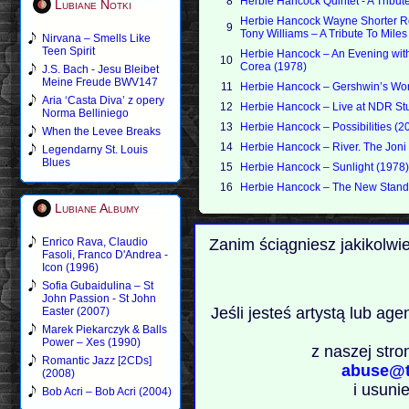
8
Herbie Hancock Quintet - A Tribu
Lubiane Notki
Herbie Hancock Wayne Shorter R
9
Tony Williams ‎– A Tribute To Mile
Nirvana – Smells Like
Teen Spirit
Herbie Hancock – An Evening wit
10
Corea (1978)
J.S. Bach - Jesu Bleibet
Meine Freude BWV147
11
Herbie Hancock – Gershwin’s Wor
Aria ‘Casta Diva’ z opery
12
Herbie Hancock – Live at NDR St
Norma Belliniego
13
Herbie Hancock – Possibilities (2
When the Levee Breaks
14
Herbie Hancock – River. The Joni 
Legendarny St. Louis
Blues
15
Herbie Hancock – Sunlight (1978
16
Herbie Hancock – The New Stand
Lubiane Albumy
Enrico Rava, Claudio
Zanim ściągniesz jakikolwi
Fasoli, Franco D'Andrea -
Icon (1996)
Sofia Gubaidulina – St
John Passion - St John
Jeśli jesteś artystą lub ag
Easter (2007)
Marek Piekarczyk & Balls
Power – Xes (1990)
z naszej stro
Romantic Jazz [2CDs]
abuse@t
(2008)
i usuni
Bob Acri – Bob Acri (2004)