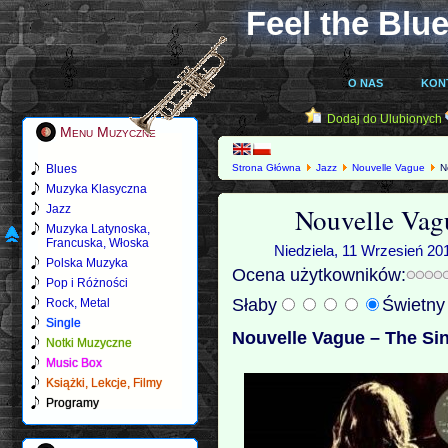
Feel the Blue
O NAS
KON
Dodaj do Ulubionych
Menu Muzyczne
Blues
Strona Główna
Jazz
Nouvelle Vague
No
Muzyka Klasyczna
Nouvelle Vag
Jazz
Muzyka Latynoska,
Francuska, Włoska
Niedziela, 11 Wrzesień 20
Polska Muzyka
Ocena użytkowników:
Pop i Różności
Słaby
Świetn
Rock, Metal
Single
Nouvelle Vague – The Sin
Notki Muzyczne
Music Box
Książki, Lekcje, Filmy
Programy