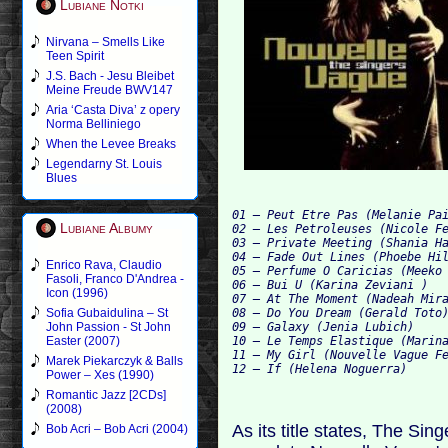
Lubiane Notki
Nirvana – Smells Like
Teen Spirit
J.S. Bach - Jesu Bleibet
Meine Freude BWV147
Aria ‘Casta Diva’ z opery
Norma Belliniego
When the Levee Breaks
Legendarny St. Louis
Blues
01 – Peut Etre Pas (Melanie Pai
Lubiane Albumy
02 – Les Petroleuses (Nicole Fe
03 – Private Meeting (Shania Ha
04 – Fade Out Lines (Phoebe Hil
Enrico Rava, Claudio
05 – Perfume O Caricias (Meeko 
Fasoli, Franco D'Andrea -
0
Icon (1996)
07 – At The Moment (Nadeah Mira
08 – Do You Dream (Gerald Toto)
Sofia Gubaidulina – St
09
John Passion - St John
10 – Le Temps Elastique (Marina
Easter (2007)
11 – My Girl (Nouvelle Vague Fe
Marek Piekarczyk & Balls
Power – Xes (1990)
Romantic Jazz [2CDs]
(2008)
As its title states, The Si
Bob Acri – Bob Acri (2004)