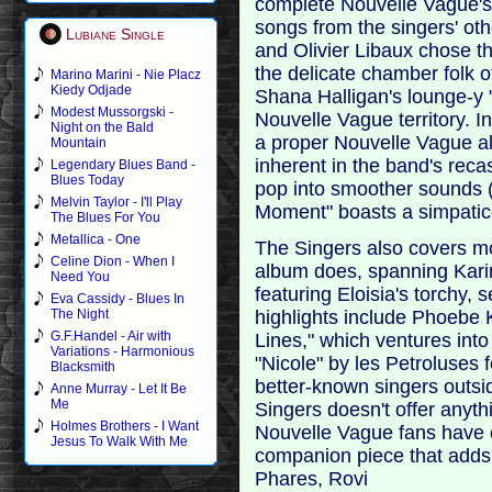
complete Nouvelle Vague's 
songs from the singers' oth
Lubiane Single
and Olivier Libaux chose th
the delicate chamber folk 
Marino Marini - Nie Placz
Kiedy Odjade
Shana Halligan's lounge-y "
Modest Mussorgski -
Nouvelle Vague territory. I
Night on the Bald
a proper Nouvelle Vague a
Mountain
inherent in the band's rec
Legendary Blues Band -
Blues Today
pop into smoother sounds 
Melvin Taylor - I'll Play
Moment" boasts a simpatico 
The Blues For You
Metallica - One
The Singers also covers m
Celine Dion - When I
album does, spanning Karin
Need You
featuring Eloisia's torchy,
Eva Cassidy - Blues In
highlights include Phoebe 
The Night
G.F.Handel - Air with
Lines," which ventures into
Variations - Harmonious
"Nicole" by les Petroluses 
Blacksmith
better-known singers outsi
Anne Murray - Let It Be
Me
Singers doesn't offer anythi
Holmes Brothers - I Want
Nouvelle Vague fans have c
Jesus To Walk With Me
companion piece that adds 
Phares, Rovi