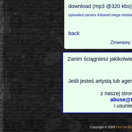
download (mp3 @320 kbs)
uploaded
yandex
4shared
mega
mediaf
back
Zmieniony 
Zanim ściągniesz jakikolwi
Jeśli jesteś artystą lub ag
z naszej stro
abuse@t
i usuni
Copyright © 2009
Feel the Bl