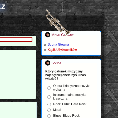
zz
Menu Główne
Strona Główna
Kącik Użytkowników
Sonda
Który gatunek muzyczny
najchętniej chciałbyś u nas
widzieć?
Opera i klasyczna muzyka
wokalna
Instrumentalna muzyka
klasyczna
Rock, Punk, Hard Rock
Metal
Blues, Blues-Rock