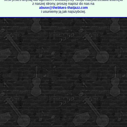
z naszej strony, proszę napisz do nas na
abuse@theblues-thatjazz.com
i usuniemy ją jak najszybciej.