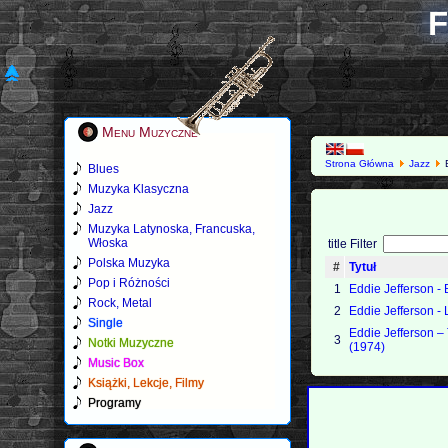
F
Menu Muzyczne
Strona Główna
Jazz
E
Blues
Muzyka Klasyczna
Jazz
Muzyka Latynoska, Francuska,
Włoska
title Filter
Polska Muzyka
#
Tytuł
Pop i Różności
1
Eddie Jefferson -
Rock, Metal
2
Eddie Jefferson -
Single
Eddie Jefferson – 
3
Notki Muzyczne
(1974)
Music Box
Książki, Lekcje, Filmy
Programy