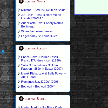
Lubiane Notki
Nirvana – Smells Like Teen Spirit
J.S. Bach - Jesu Bleibet Meine
Freude BWV147
Aria ‘Casta Diva’ z opery Norma
Belliniego
When the Levee Breaks
Legendarny St. Louis Blues
Lubiane Albumy
Enrico Rava, Claudio Fasoli,
Franco D'Andrea - Icon (1996)
Sofia Gubaidulina – St John
Passion - St John Easter (2007)
Marek Piekarczyk & Balls Power –
Xes (1990)
Romantic Jazz [2CDs] (2008)
Bob Acri – Bob Acri (2004)
Lubiane Single
Marino Marini - Nie Placz Kiedy