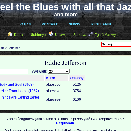
eel the Blues with all that Ja
and more
O NAS
KONTAKT
NEWSY
REGULAMIN
Dodaj do Ulubionych
Ustaw jako Startową
Zgłoś Martwy Link
ddie Jefferson
Eddie Jefferson
Wyświetl:
Autor
Odsłony
 Body and Soul (1968)
bluesever
5125
 Letter From Home (1962)
bluesever
3754
Things Are Getting Better
bluesever
6160
Zanim ściągniesz jakikolwiek plik, musisz przeczytać i zaakceptować nasz
Regulamin
.
Jeśli jesteś artystą lub agentem i chciałbyś by Twoja muzyka została usunięta