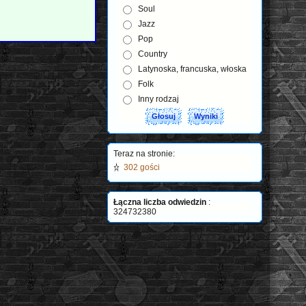
Soul
Jazz
Pop
Country
Latynoska, francuska, włoska
Folk
Inny rodzaj
Teraz na stronie:
302 gości
Łączna liczba odwiedzin
:
324732380