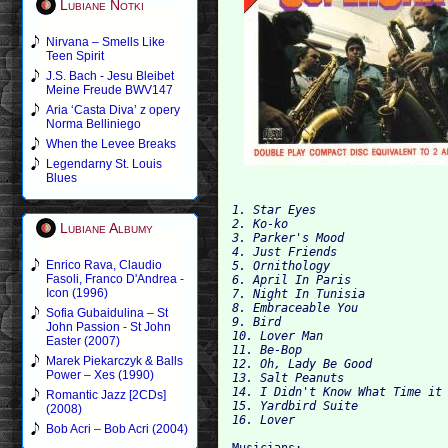
Lubiane Notki
Nirvana – Smells Like
Teen Spirit
J.S. Bach - Jesu Bleibet
Meine Freude BWV147
Aria ‘Casta Diva’ z opery
Norma Belliniego
When the Levee Breaks
Legendarny St. Louis
Blues
1. Star Eyes

2. Ko-ko

Lubiane Albumy
3. Parker's Mood

4. Just Friends

Enrico Rava, Claudio
5. Ornithology

Fasoli, Franco D'Andrea -
6. April In Paris

Icon (1996)
7. Night In Tunisia

8. Embraceable You

Sofia Gubaidulina – St
9. Bird

John Passion - St John
10. Lover Man

Easter (2007)
11. Be-Bop

Marek Piekarczyk & Balls
12. Oh, Lady Be Good

Power – Xes (1990)
13. Salt Peanuts

14. I Didn't Know What Time it 
Romantic Jazz [2CDs]
15. Yardbird Suite

(2008)
Bob Acri – Bob Acri (2004)
Musicians:
