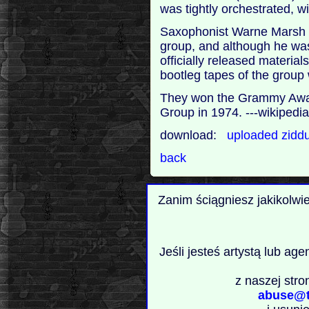
was tightly orchestrated, wit
Saxophonist Warne Marsh wa
group, and although he wa
officially released material
bootleg tapes of the group
They won the Grammy Awar
Group in 1974. ---wikipedi
download:
uploaded
zidd
back
Zanim ściągniesz jakikolwi
Jeśli jesteś artystą lub ag
z naszej stro
abuse@t