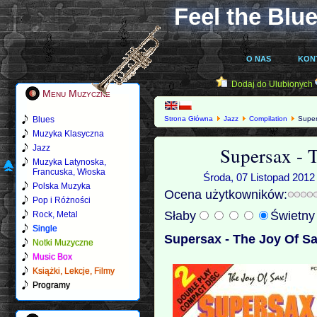
Feel the Blue
O NAS
KON
Dodaj do Ulubionych
Menu Muzyczne
Blues
Strona Główna
Jazz
Compilation
Super
Muzyka Klasyczna
Supersax - 
Jazz
Muzyka Latynoska,
Francuska, Włoska
Środa, 07 Listopad 2012
Polska Muzyka
Ocena użytkowników:
Pop i Różności
Słaby
Świetn
Rock, Metal
Single
Supersax - The Joy Of Sa
Notki Muzyczne
Music Box
Książki, Lekcje, Filmy
Programy