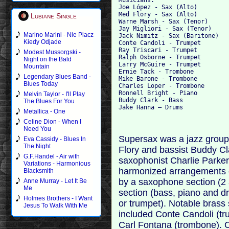
Joe López - Sax (Alto)

Med Flory - Sax (Alto)

Lubiane Single
Warne Marsh - Sax (Tenor)

Jay Migliori - Sax (Tenor)

Marino Marini - Nie Placz
Jack Nimitz - Sax (Baritone)

Kiedy Odjade
Conte Candoli - Trumpet

Ray Triscari - Trumpet

Modest Mussorgski -
Ralph Osborne - Trumpet

Night on the Bald
Larry McGuire - Trumpet

Mountain
Ernie Tack - Trombone

Legendary Blues Band -
Mike Barone - Trombone

Blues Today
Charles Loper - Trombone

Ronnell Bright - Piano

Melvin Taylor - I'll Play
Buddy Clark - Bass

The Blues For You
Metallica - One
Celine Dion - When I
Need You
Supersax was a jazz group
Eva Cassidy - Blues In
The Night
Flory and bassist Buddy Cla
G.F.Handel - Air with
saxophonist Charlie Parker
Variations - Harmonious
harmonized arrangements o
Blacksmith
by a saxophone section (2 a
Anne Murray - Let It Be
Me
section (bass, piano and d
Holmes Brothers - I Want
or trumpet). Notable brass 
Jesus To Walk With Me
included Conte Candoli (t
Carl Fontana (trombone). O