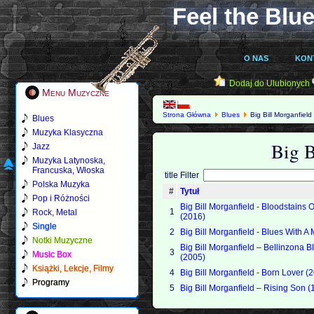
Feel the Blue
O NAS
KON
Dodaj do Ulubionych
Menu Muzyczne
Strona Główna
Blues
Big Bill Morganfield
Blues
Muzyka Klasyczna
Big B
Jazz
Muzyka Latynoska,
Francuska, Włoska
title Filter
Polska Muzyka
#
Tytuł
Pop i Różności
Big Bill Morganfield - Bloodstains 
1
Rock, Metal
(2016)
Single
2
Big Bill Morganfield - Blues With 
Notki Muzyczne
Big Bill Morganfield – Bellinzona B
3
Music Box
(2005)
Książki, Lekcje, Filmy
4
Big Bill Morganfield - Born Lover (
Programy
5
Big Bill Morganfield – Rising Son 