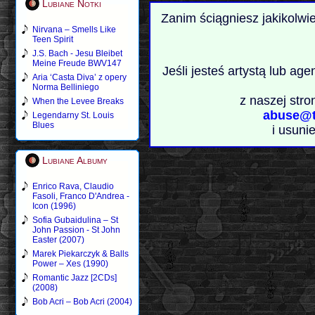
Lubiane Notki
Zanim ściągniesz jakikolwi
Nirvana – Smells Like
Teen Spirit
J.S. Bach - Jesu Bleibet
Meine Freude BWV147
Jeśli jesteś artystą lub ag
Aria ‘Casta Diva’ z opery
Norma Belliniego
z naszej stro
When the Levee Breaks
abuse@t
Legendarny St. Louis
Blues
i usuni
Lubiane Albumy
Enrico Rava, Claudio
Fasoli, Franco D'Andrea -
Icon (1996)
Sofia Gubaidulina – St
John Passion - St John
Easter (2007)
Marek Piekarczyk & Balls
Power – Xes (1990)
Romantic Jazz [2CDs]
(2008)
Bob Acri – Bob Acri (2004)