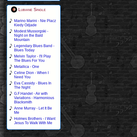
Lubiane Single
Marino Marini - Nie Placz
Kiedy Odjade
Modest Mussorgski -
Night on the Bald
Mountain
Legendary Blues Band -
Blues Today
Melvin Taylor - I'll Play
The Blues For You
Metallica - One
Celine Dion - When I
Need You
Eva Cassidy - Blues In
The Night
G.F.Handel - Air with
Variations - Harmonious
Blacksmith
Anne Murray - Let It Be
Me
Holmes Brothers - I Want
Jesus To Walk With Me